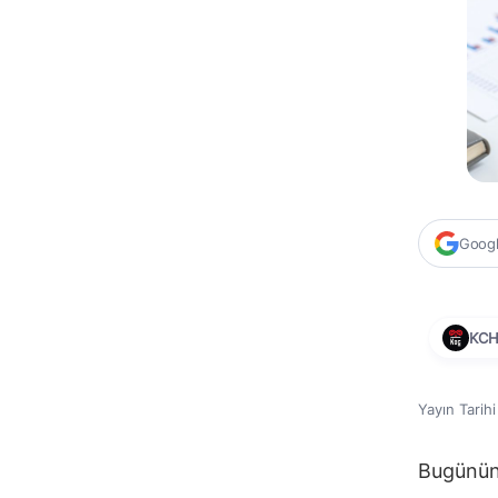
Google
KC
Yayın Tarih
Bugünün 