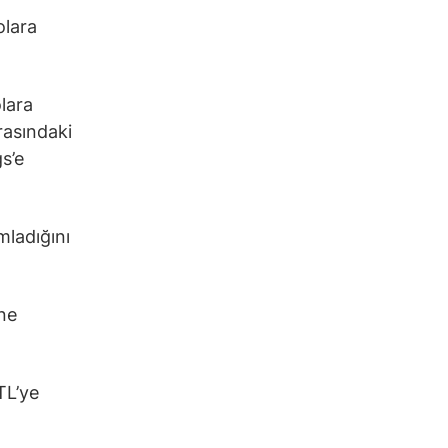
olara
olara
rasındaki
s’e
mladığını
ne
TL’ye