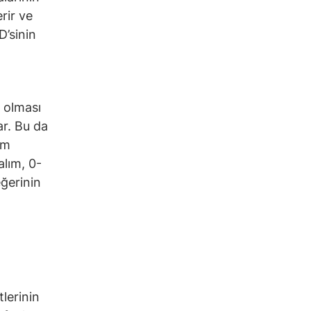
rir ve
D’sinin
a olması
ar. Bu da
em
alım, 0-
eğerinin
tlerinin