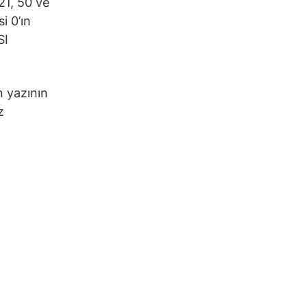
21, 50 ve
i 0’ın
SI
n yazının
z