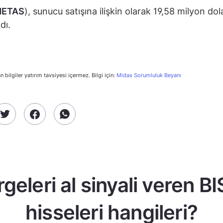
NETAS
), sunucu satışına ilişkin olarak 19,58 milyon dola
dı.
n bilgiler yatırım tavsiyesi içermez. Bilgi için:
Midas Sorumluluk Beyanı
geleri al sinyali veren B
hisseleri hangileri?