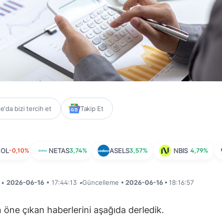
'da bizi tercih et
Takip Et
HOL
-0,10%
NETAS
3,74%
ASELS
3,57%
NBIS
4,79%
i •
2026-06-16
• 17:44:13
•
Güncelleme
• 2026-06-16 •
18:16:57
öne çıkan haberlerini aşağıda derledik.