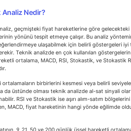
 Analiz Nedir?
naliz, geçmişteki fiyat hareketlerine göre gelecekteki 
erinin yönünü tespit etmeye çalışır. Bu analiz yöntem
ğerlendirmeye ulaşabilmek için belirli göstergeleri iyi 
rekir. Teknik analizde en çok kullanılan göstergeleri
reketli ortalama, MACD, RSI, Stokastik, ve Stokastik R
ır.
 ortalamaların birbirlerini kesmesi veya belirli seviyele
ya da üstünde olması teknik analizde al-sat sinyali ola
bilir. RSI ve Stokastik ise aşırı alım-satım bölgelerini
ken, MACD, fiyat hareketinin hangi yönde eğilimde ol
yatının, 9, 21, 50 ve 200 günlük üssel hareketli ortalam