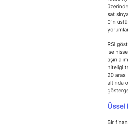
üzerinde
sat siny
0’ın üst
yorumlan
RSI göst
ise hiss
aşırı alı
niteliği 
20 arası
altında 
gösterge
Üssel 
Bir fina