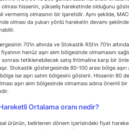
 olması hissenin, yükseliş hareketinde olduğunu göste
ali vermemiş olmasının bir işaretidir. Aynı şekilde, MAC
ünde olması da yukarı yönlü hareketin devamı şeklinde
abilir.
ergesinin 70’in altında ve Stokastik RSI’ın 70’in altınd
e fiyatının henüz aşırı alım bölgesinde olmamasını sağl
m sonrası tetiklenebilecek satış ihtimaline karşı bir önl
taşır. Stokastik göstergesinde 80-100 arası bölge aşırı 
 bölge ise aşırı satım bölgesini gösterir. Hissenin 80 d
olması aşırı alım bölgesinde olmaması adına önemli bir
dir.
Hareketli Ortalama oranı nedir?
nsal ürünün, belirlenen dönem içerisindeki fiyat hareke