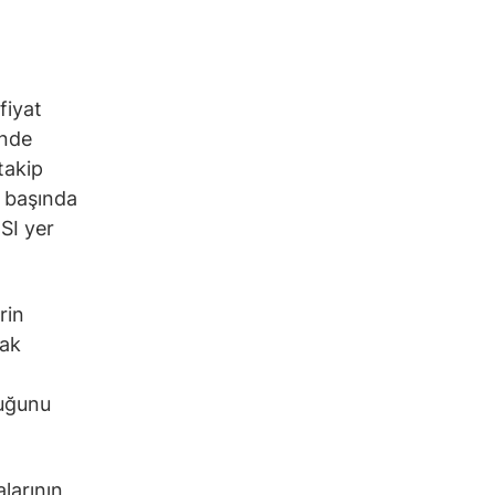
fiyat
inde
takip
n başında
SI yer
rin
rak
duğunu
alarının