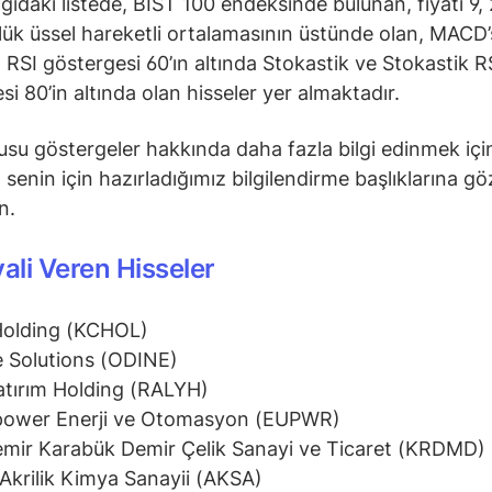
ğıdaki listede, BIST 100 endeksinde bulunan, fiyatı 9, 
ük üssel hareketli ortalamasının üstünde olan, MACD’s
 RSI göstergesi 60’ın altında Stokastik ve Stokastik R
si 80’in altında olan hisseler yer almaktadır.
su göstergeler hakkında daha fazla bilgi edinmek içi
senin için hazırladığımız bilgilendirme başlıklarına gö
in.
yali Veren Hisseler
Holding (KCHOL)
 Solutions (ODINE)
atırım Holding (RALYH)
power Enerji ve Otomasyon (EUPWR)
mir Karabük Demir Çelik Sanayi ve Ticaret (KRDMD)
Akrilik Kimya Sanayii (AKSA)