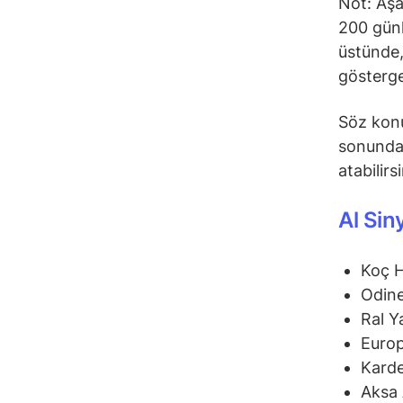
Not: Aşa
200 günl
üstünde,
gösterge
Söz konu
sonunda 
atabilirs
Al Sin
Koç 
Odine
Ral Y
Euro
Karde
Aksa 