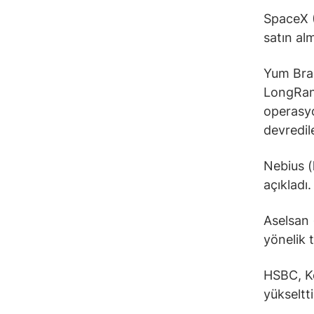
SpaceX 
satın al
Yum Bra
LongRang
operasyo
devredil
Nebius (
açıkladı
Aselsan 
yönelik 
HSBC, Ko
yükseltt