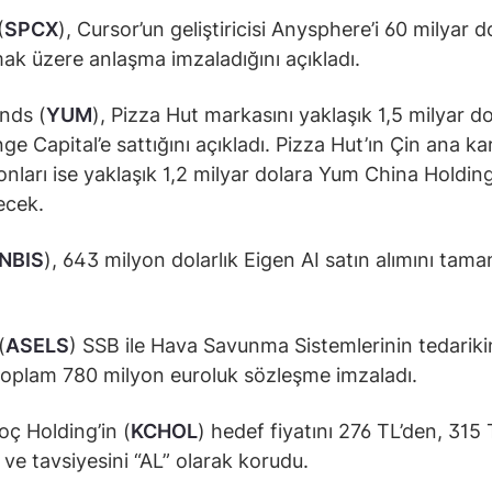
(
SPCX
), Cursor’un geliştiricisi Anysphere’i 60 milyar d
mak üzere anlaşma imzaladığını açıkladı.
nds (
YUM
), Pizza Hut markasını yaklaşık 1,5 milyar d
e Capital’e sattığını açıkladı. Pizza Hut’ın Çin ana ka
nları ise yaklaşık 1,2 milyar dolara Yum China Holding
ecek.
NBIS
), 643 milyon dolarlık Eigen AI satın alımını tama
.
(
ASELS
) SSB ile Hava Savunma Sistemlerinin tedariki
toplam 780 milyon euroluk sözleşme imzaladı.
ç Holding’in (
KCHOL
) hedef fiyatını 276 TL’den, 315 
i ve tavsiyesini “AL” olarak korudu.