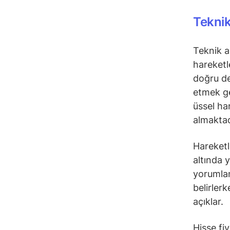
Teknik
Teknik a
hareketl
doğru de
etmek ge
üssel ha
almaktad
Hareketli
altında 
yorumlana
belirler
açıklar.
Hisse fi