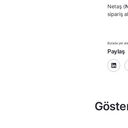
Netaş (
sipariş al
Burada yer ala
Paylaş
Göster