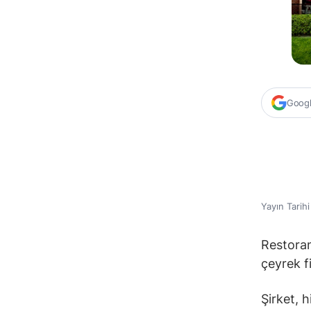
Google
Yayın Tarih
Restoran
çeyrek f
Şirket, h