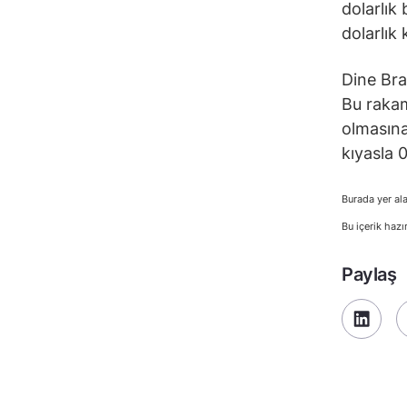
dolarlık
dolarlık
Dine Bra
Bu rakam
olmasına
kıyasla 
Burada yer ala
Bu içerik hazı
Paylaş