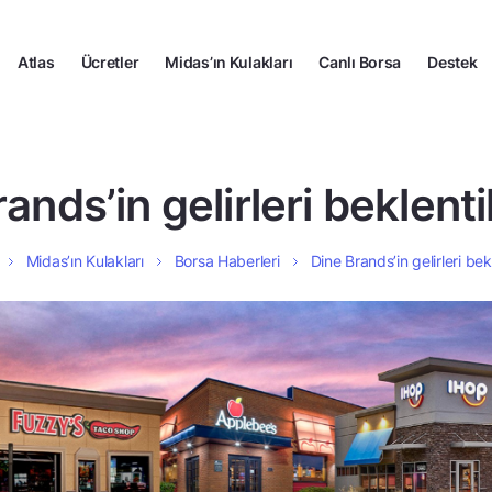
Atlas
Ücretler
Midas’ın Kulakları
Canlı Borsa
Destek
ands’in gelirleri beklentil
Midas’ın Kulakları
Borsa Haberleri
Dine Brands’in gelirleri bekl