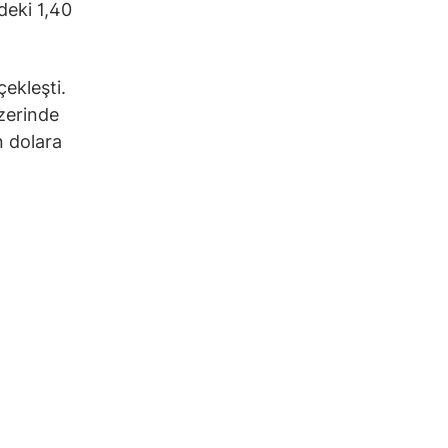
deki 1,40
çekleşti.
üzerinde
n dolara