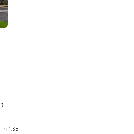
cü
rin 1,35