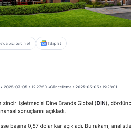
'da bizi tercih et
Takip Et
i •
2025-03-05
• 19:27:50
•
Güncelleme
• 2025-03-05 •
19:28:01
 zinciri işletmecisi Dine Brands Global (
DIN
), dördün
inansal sonuçlarını açıkladı.
isse başına 0,87 dolar kâr açıkladı. Bu rakam, analistle