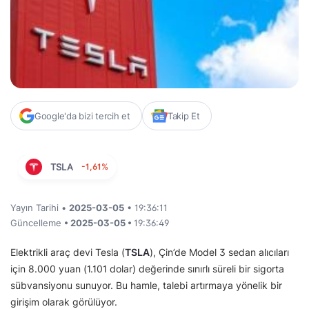
Google'da bizi tercih et
Takip Et
TSLA
-1,61%
Yayın Tarihi •
2025-03-05
• 19:36:11
Güncelleme
• 2025-03-05 •
19:36:49
Elektrikli araç devi Tesla (
TSLA
), Çin’de Model 3 sedan alıcıları
için 8.000 yuan (1.101 dolar) değerinde sınırlı süreli bir sigorta
sübvansiyonu sunuyor. Bu hamle, talebi artırmaya yönelik bir
girişim olarak görülüyor.