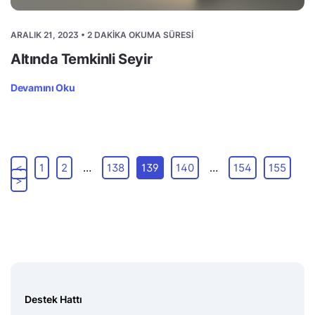
ARALIK 21, 2023 • 2 DAKIKA OKUMA SÜRESI
Altında Temkinli Seyir
Devamını Oku
<
1
2
…
138
139
140
…
154
155
>
Destek Hattı