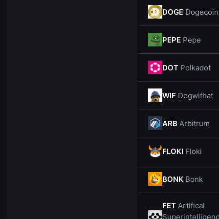
DOGE
Dogecoin
PEPE
Pepe
DOT
Polkadot
WIF
Dogwifhat
ARB
Arbitrum
FLOKI
Floki
BONK
Bonk
FET
Artifical
Superintelligen