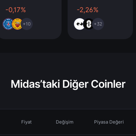
-0,17%
-2,26%
+10
+32
Midas’taki Diğer Coinler
Fiyat
Değişim
Piyasa Değeri