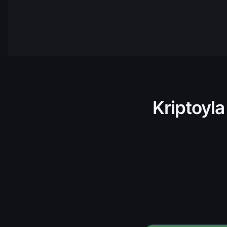
NEAR
NEAR
Protocol
HBAR
Hedera
AVAX
Avalanch
TRX
Tron
Kriptoyla
ADA
Cardano
TIA
Celista
ARKM
Arkham
UNI
Uniswap