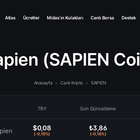
Atlas
Ücretler
Midas’ın Kulakları
Canlı Borsa
Destek
apien (SAPIEN Coi
Anasayfa
Canlı Kripto
SAPIEN
TRY
Son Güncelleme
$0,08
₺3,86
pien
(-0,18%)
(-0,18%)