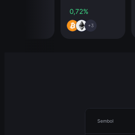
00%
0,72%
+291
+3
Sembol