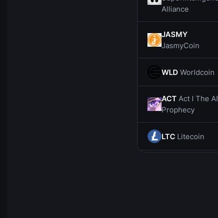
Alliance
JASMY
JasmyCoin
WLD
Worldcoin
ACT
Act I The AI
Prophecy
LTC
Litecoin
CHZ
Chiliz
SOL
Solana