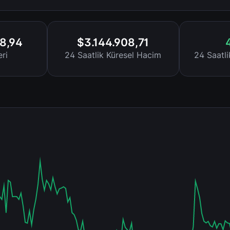
8,94
$3.144.908,71
ri
24 Saatlik Küresel Hacim
24 Saatl