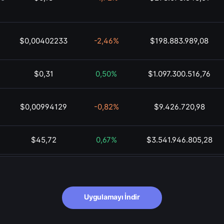
$0,00402233
-2,46%
$198.883.989,08
$0,31
0,50%
$1.097.300.516,76
$0,00994129
-0,82%
$9.426.720,98
$45,72
0,67%
$3.541.946.805,28
$0,01
-1,06%
$134.247.856,62
$74,16
1,28%
$43.164.843.571,93
Uygulamayı İndir