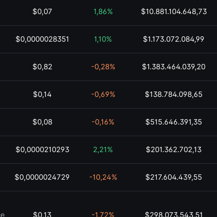
$0,07
1,86%
$10.881.104.648,73
$0,0000028351
1,10%
$1.173.072.084,99
$0,82
-0,28%
$1.383.464.039,20
$0,14
-0,69%
$138.784.098,65
$0,08
-0,16%
$515.646.391,35
$0,0000210293
2,21%
$201.362.702,13
$0,0000024729
-10,24%
$217.604.439,55
ce
$0,13
-1,72%
$298.073.543,51