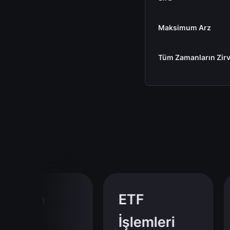
Maksimum Arz
Tüm Zamanların Zirv
tcoin
ETF
İşlemleri