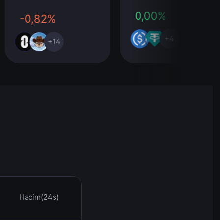
0,00%
-0,82%
+4
+14
Hacim(24s)
Saat