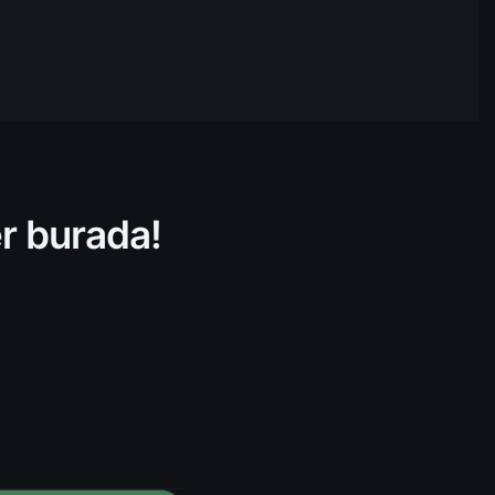
$160.508.972,95
17:00
$31.198.702,93
17:00
$215.971.138,98
17:00
$391.906.613,99
17:00
er burada!
$832.028.712,25
17:00
$16.617.893,63
17:00
$81.787.986,09
17:00
$185.409.179,27
17:00