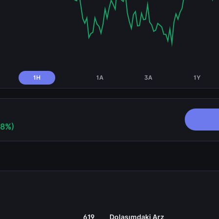
1H
1A
3A
1Y
98%)
619
Dolaşımdaki Arz