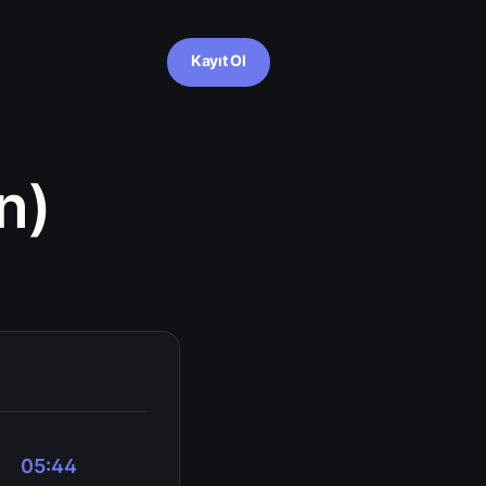
Kayıt Ol
n)
05:44