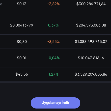
ce
$0,13
-3,89%
$300.286.771,64
$0,00413779
0,37%
$204.593.086,08
$0,30
-3,55%
$1.083.493.765,07
$0,01
10,04%
$10.043.816,16
$45,56
1,27%
$3.529.209.805,86
$0,01
2,14%
$135.628.106,84
$72,62
-1,14%
$42.267.871.217,10
Uygulamayı İndir