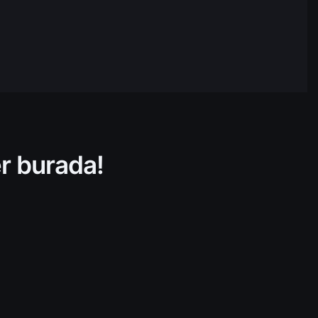
$131.688.451,16
05:44
$30.738.420,70
05:44
$265.588.046,94
05:44
$403.940.436,50
05:44
er burada!
$803.950.622,34
05:44
$17.359.236,01
05:44
$71.131.801,77
05:44
$211.917.288,20
05:44