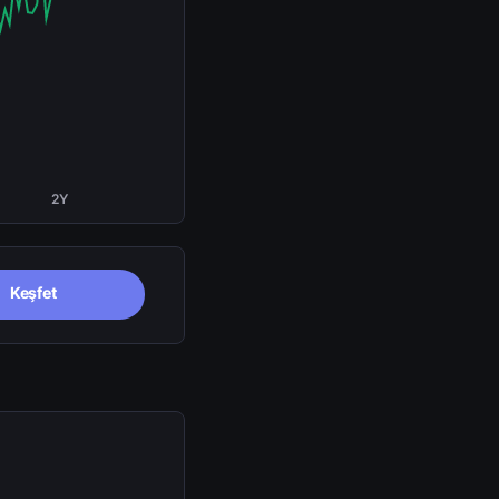
2Y
Keşfet