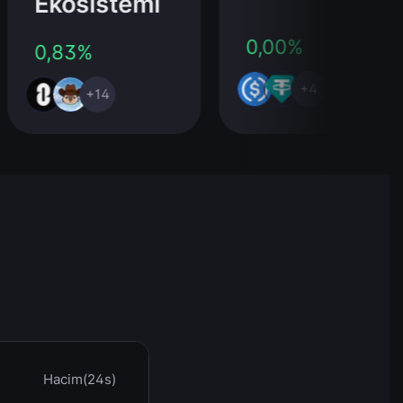
Ekosistemi
0,00%
0,83%
+4
+14
Hacim(24s)
Saat