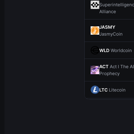
Superintelligen
Alliance
JASMY
JasmyCoin
WLD
Worldcoin
ACT
Act I The AI
Prophecy
LTC
Litecoin
CHZ
Chiliz
SOL
Solana