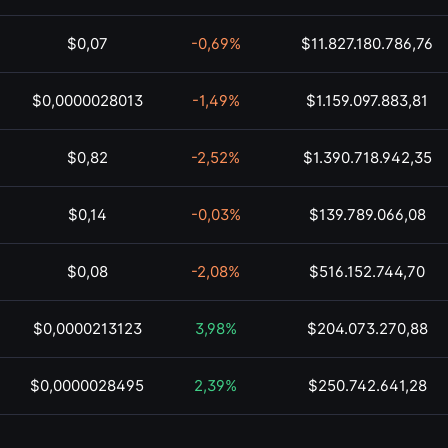
$0,07
-0,69%
$11.827.180.786,76
$0,0000028013
-1,49%
$1.159.097.883,81
$0,82
-2,52%
$1.390.718.942,35
$0,14
-0,03%
$139.789.066,08
$0,08
-2,08%
$516.152.744,70
$0,0000213123
3,98%
$204.073.270,88
$0,0000028495
2,39%
$250.742.641,28