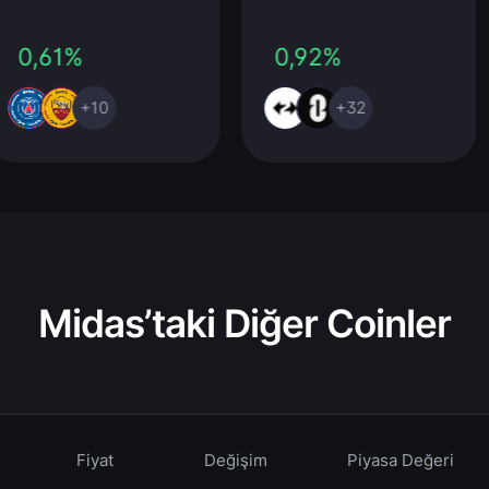
0,61%
0,92%
+10
+32
Midas’taki Diğer Coinler
Fiyat
Değişim
Piyasa Değeri