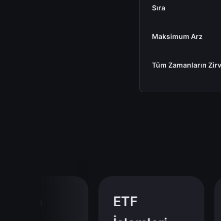
Sıra
Maksimum Arz
Tüm Zamanların Zirv
tcoin
ETF