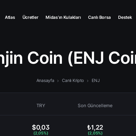
Atlas
Ücretler
Midas’ın Kulakları
Canlı Borsa
Destek
njin Coin (ENJ Coi
Anasayfa
Canlı Kripto
ENJ
TRY
Son Güncelleme
$0,03
₺1,22
(2,05%)
(2,05%)