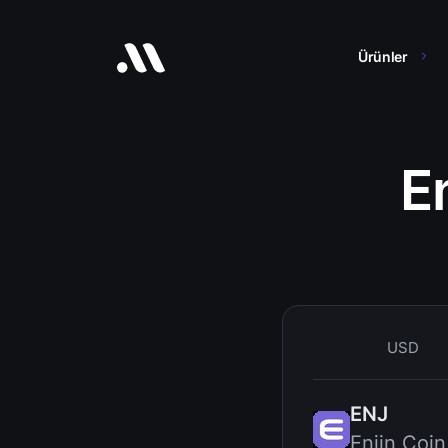
Ürünler
E
USD
ENJ
Enjin Coin