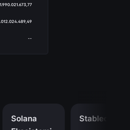
1.990.021.673,77
.012.024.489,49
--
Solana
Stablecoin