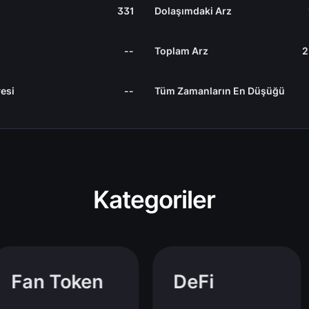
331
Dolaşımdaki Arz
--
Toplam Arz
2
esi
--
Tüm Zamanların En Düşüğü
Kategoriler
Fan Token
DeFi