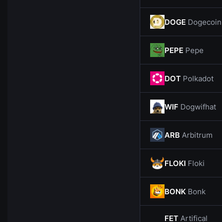
DOGE
Dogecoin
PEPE
Pepe
DOT
Polkadot
WIF
Dogwifhat
ARB
Arbitrum
FLOKI
Floki
BONK
Bonk
FET
Artifical