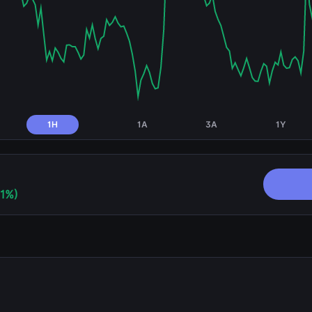
1H
1A
3A
1Y
91%)