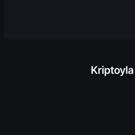
NEAR
NEAR
Protocol
HBAR
Hedera
AVAX
Avalanch
TRX
Tron
Kriptoyla
ADA
Cardano
TIA
Celista
ARKM
Arkham
UNI
Uniswap