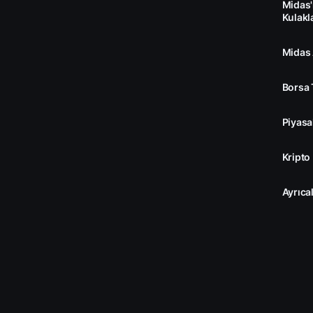
Midas'
Kulakl
Midas
Borsa 
Piyasa
Kripto
Ayrıcal