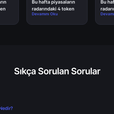
rın
Bu hafta piyasaların
Bu haf
ken
radarındaki 4 token
radarı
Devamını Oku
Devamı
kilit açılımı
kilit a
Sıkça Sorulan Sorular
Nedir?