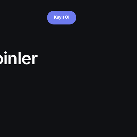
Kayıt Ol
inler