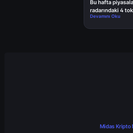
Bu hafta piyasala
radarındaki 4 to
Devamını Oku
kilit açılımı
Midas Kripto 