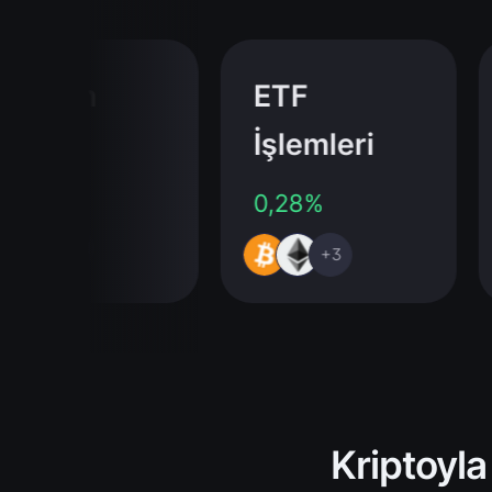
ltcoin
ETF
İşlemleri
00%
0,28%
+291
+3
Kriptoyla