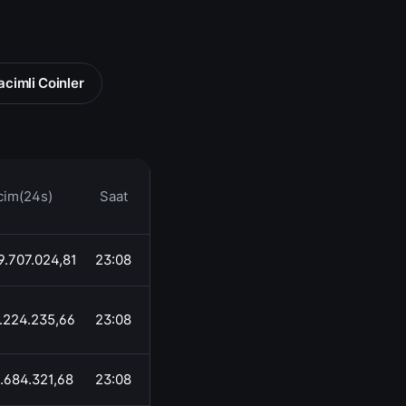
cimli Coinler
cim(24s)
Saat
9.707.024,81
23:08
.224.235,66
23:08
.684.321,68
23:08