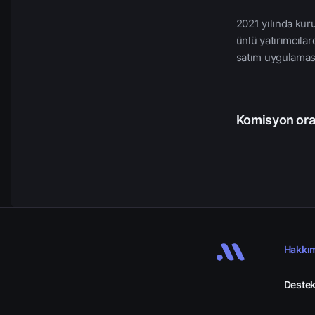
2021 yılında kur
ünlü yatırımcılar
satım uygulaması
Komisyon oran
Hakkı
Destek