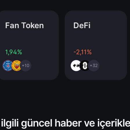
Fan Token
DeFi
1,94%
-2,11%
+10
+32
 ilgili güncel haber ve içerikl