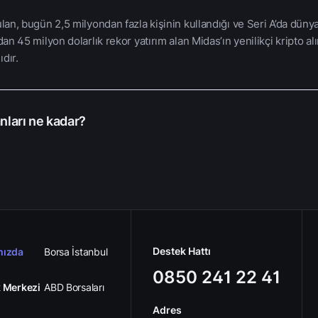
ulan, bugün 2,5 milyondan fazla kişinin kullandığı ve Seri A’da düny
dan 45 milyon dolarlık rekor yatırım alan Midas’ın yenilikçi kripto al
dır.
ları ne kadar?
Destek Hattı
mızda
Borsa İstanbul
0850 241 22 41
 Merkezi
ABD Borsaları
Adres