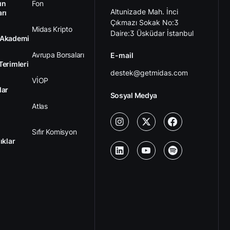
ın
Fon
Altunizade Mah. İnci
arı
Çıkmazı Sokak No:3
Midas Kripto
Daire:3 Üsküdar İstanbul
 Akademi
Avrupa Borsaları
E-mail
Terimleri
destek@getmidas.com
VİOP
lar
Sosyal Medya
Atlas
Sıfır Komisyon
ıklar
Kredili Yatırım
Ücretler
Kariyer