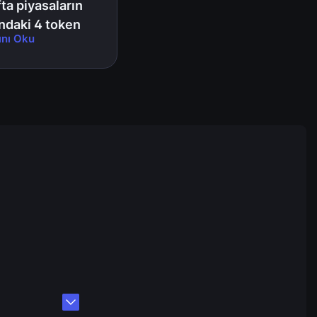
ta piyasaların
ndaki 4 token
nı Oku
çılımı