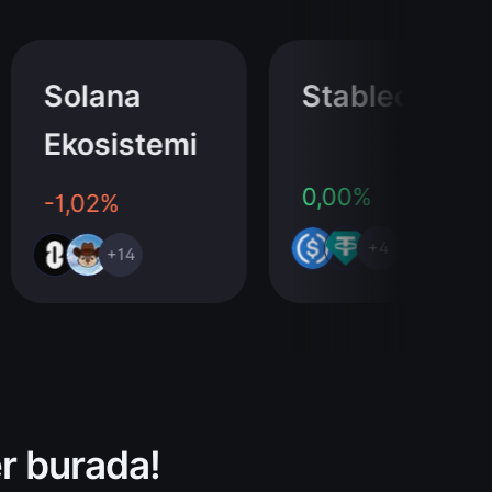
Solana
Stablecoin
Ekosistemi
0,00%
-1,02%
+4
+14
er burada!