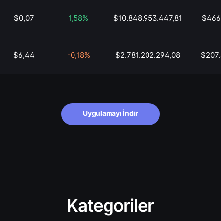
$0,07
1,58%
$10.848.953.447,81
$466.
$6,44
-0,18%
$2.781.202.294,08
$207.
Uygulamayı İndir
Kategoriler