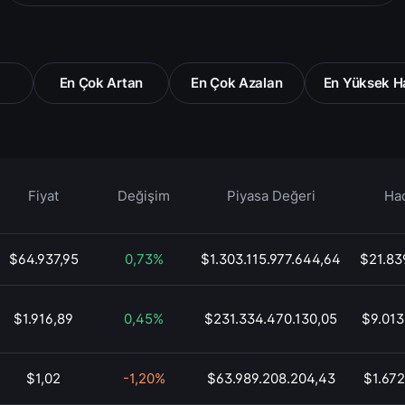
En Çok Artan
En Çok Azalan
En Yüksek Ha
Fiyat
Değişim
Piyasa Değeri
Ha
$64.937,95
0,73%
$1.303.115.977.644,64
$21.83
$1.916,89
0,45%
$231.334.470.130,05
$9.013
$1,02
-1,20%
$63.989.208.204,43
$1.672