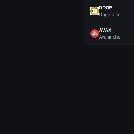
DOGE
Dogecoin
AVAX
Avalanche