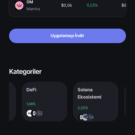
OM
$0,06
9,23%
$0,00
Mantra
Uygulamayı İndir
Kategoriler
DeFi
Solana
Stab
Ekosistemi
1,68%
0,00
2,20%
+32
+14