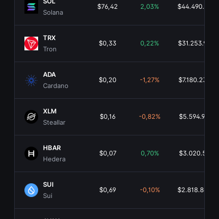
SOL
$76,42
2,03%
$44.490.857.1
Solana
TRX
$0,33
0,22%
$31.253.941.7
Tron
ADA
$0,20
-1,27%
$7.180.233.8
Cardano
XLM
$0,16
-0,82%
$5.594.977.4
Steallar
HBAR
$0,07
0,70%
$3.020.597.5
Hedera
SUI
$0,69
-0,10%
$2.818.863.0
Sui