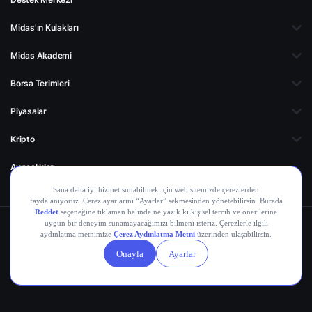
Midas'ın Kulakları
Midas Akademi
Borsa Terimleri
Piyasalar
Kripto
Ayrıcalıklar
Kişisel Verilerin
Gizlilik
Yasal
Çerez
Korunması
Politikası
Duyurular
Ayarları
© 2026 Midas Finansal Teknolojiler A.Ş. Tüm hakları saklıdır.