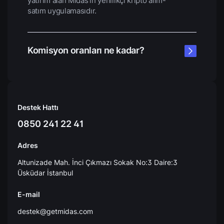
yatırım alan Midas’ın yenilikçi kripto alım-
satım uygulamasıdır.
Komisyon oranları ne kadar?
Destek Hattı
0850 241 22 41
Adres
Altunizade Mah. İnci Çıkmazı Sokak No:3 Daire:3
Üsküdar İstanbul
E-mail
destek@getmidas.com