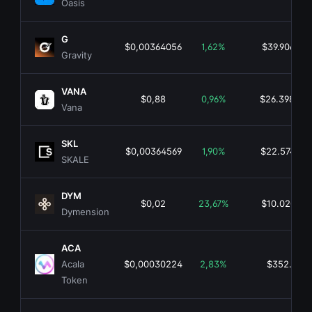
Oasis
G
$0,00364056
1,62%
$39.906.037
Gravity
VANA
$0,88
0,96%
$26.398.58
Vana
SKL
$0,00364569
1,90%
$22.574.64
SKALE
DYM
$0,02
23,67%
$10.020.666
Dymension
ACA
Acala
$0,00030224
2,83%
$352.609,
Token