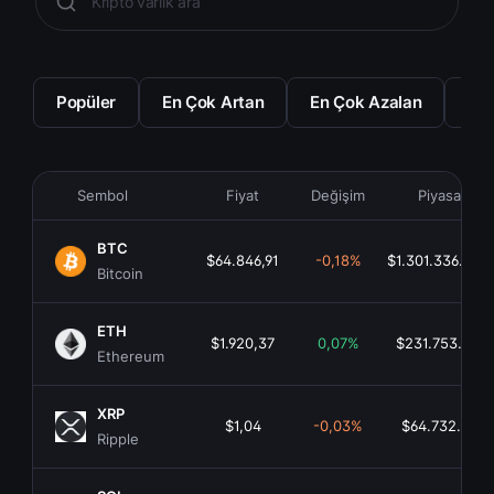
Popüler
En Çok Artan
En Çok Azalan
En 
Sembol
Fiyat
Değişim
Piyasa Değ
BTC
$64.846,91
-0,18%
$1.301.336.826
Bitcoin
ETH
$1.920,37
0,07%
$231.753.811.
Ethereum
XRP
$1,04
-0,03%
$64.732.637.6
Ripple