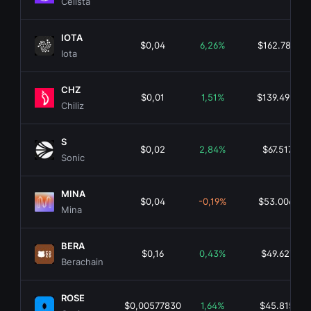
Celista
IOTA
$0,04
6,26%
$162.789.29
Iota
CHZ
$0,01
1,51%
$139.492.85
Chiliz
S
$0,02
2,84%
$67.517.806
Sonic
MINA
$0,04
-0,19%
$53.006.05
Mina
BERA
$0,16
0,43%
$49.627.132
Berachain
ROSE
$0,00577830
1,64%
$45.815.757