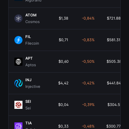
Algorand
ATOM
$1,38
-0,84%
$721.884.93
Cosmos
FIL
$0,71
-0,83%
$581.312.93
Filecoin
APT
$0,60
-0,50%
$505.387.52
Aptos
INJ
$4,42
-0,42%
$441.845.16
Injective
SEI
$0,04
-0,39%
$304.511.66
Sei
TIA
$0,33
-0,48%
$300.776.37