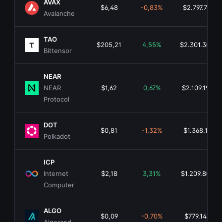
AVAX
$6,48
-0,83%
$2.797.748.6
Avalanche
TAO
$205,21
4,55%
$2.301.302.8
Bittensor
NEAR
NEAR
$1,62
0,67%
$2.109.194.2
Protocol
DOT
$0,81
-1,32%
$1.368.161.98
Polkadot
ICP
Internet
$2,18
3,31%
$1.209.805.2
Computer
ALGO
$0,09
-0,70%
$779.142.64