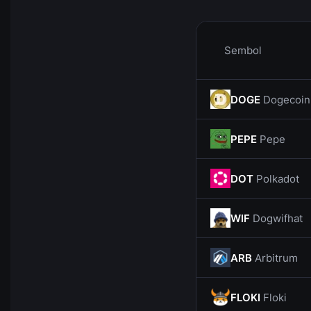
Sembol
DOGE
Dogecoin
PEPE
Pepe
DOT
Polkadot
WIF
Dogwifhat
ARB
Arbitrum
FLOKI
Floki