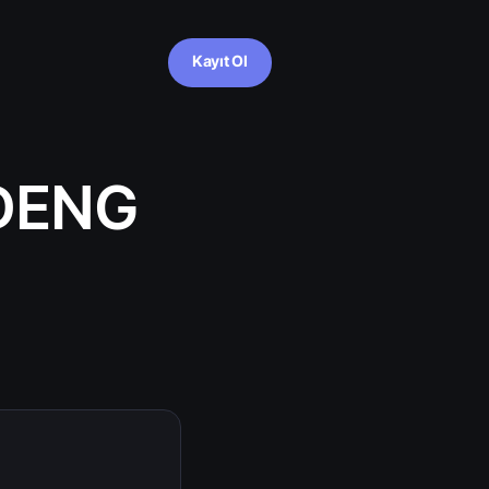
Kayıt Ol
DENG