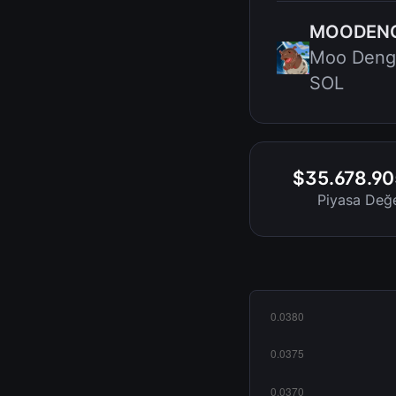
MOODEN
Moo Den
SOL
$35.678.90
Piyasa Değe