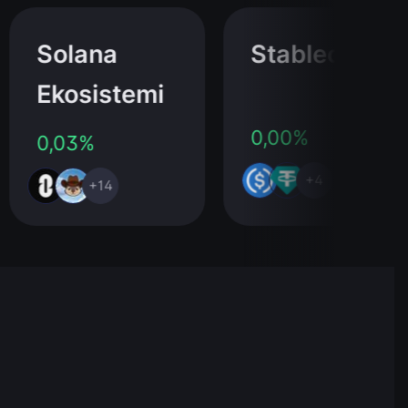
Solana
Stablecoin
Ekosistemi
0,00%
0,03%
+4
+14