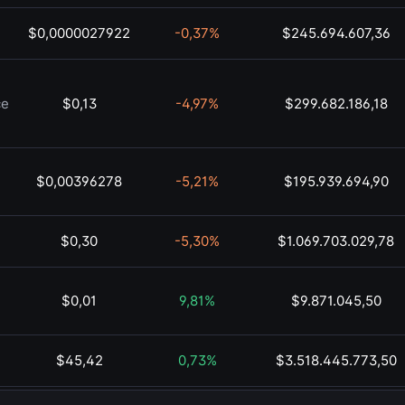
$0,0000027922
-0,37%
$245.694.607,36
ce
$0,13
-4,97%
$299.682.186,18
$0,00396278
-5,21%
$195.939.694,90
$0,30
-5,30%
$1.069.703.029,78
$0,01
9,81%
$9.871.045,50
$45,42
0,73%
$3.518.445.773,50