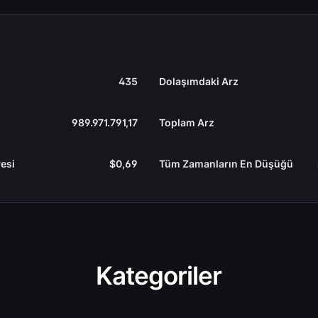
435
Dolaşımdaki Arz
989.971.791,17
Toplam Arz
esi
$0,69
Tüm Zamanların En Düşüğü
Kategoriler