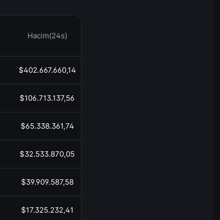
Hacim(24s)
Saat
$402.667.660,14
08:10
$106.713.137,56
08:10
$65.338.361,74
08:10
$32.533.870,05
08:10
$39.909.587,58
08:10
$17.325.232,41
08:10