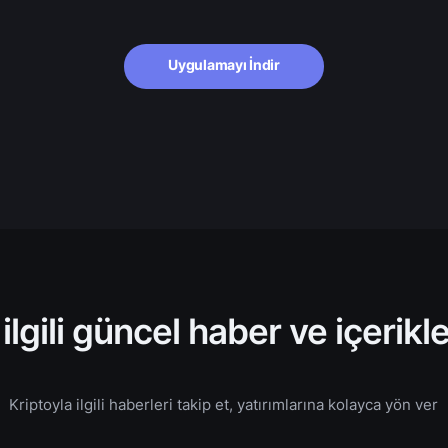
$0,01
-0,76%
$133.568.689,67
$72,61
-2,05%
$42.264.462.927,87
Uygulamayı İndir
$1,64
-5,02%
$2.139.025.173,61
$0,07
-0,84%
$2.982.642.380,93
$6,39
-4,36%
$2.759.230.231,50
e
$0,33
0,50%
$31.066.098.508,76
 ilgili güncel haber ve içerikl
$0,20
6,41%
$7.313.334.853,33
Kriptoyla ilgili haberleri takip et, yatırımlarına kolayca yön ver
$0,33
-1,44%
$305.492.725,15