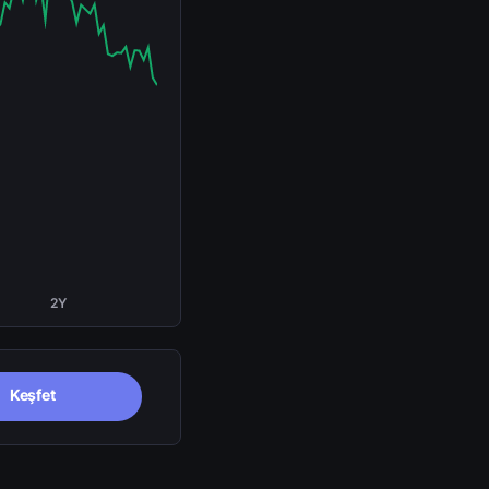
2Y
Keşfet