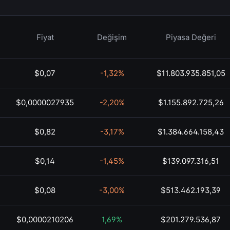
Fiyat
Değişim
Piyasa Değeri
$0,07
-1,32%
$11.803.935.851,05
$0,0000027935
-2,20%
$1.155.892.725,26
$0,82
-3,17%
$1.384.664.158,43
$0,14
-1,45%
$139.097.316,51
$0,08
-3,00%
$513.462.193,39
$0,0000210206
1,69%
$201.279.536,87