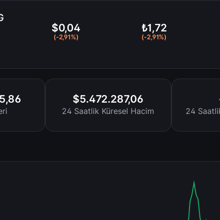
G
$0,04
₺1,72
g
(-2,91%)
(-2,91%)
5,86
$5.472.287,06
ri
24 Saatlik Küresel Hacim
24 Saatl