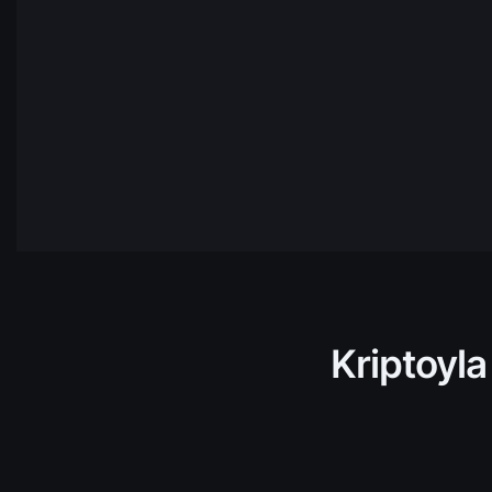
CHZ
Chiliz
SOL
Solana
NEAR
NEAR
Protocol
HBAR
Hedera
AVAX
Avalanch
TRX
Tron
Kriptoyla
ADA
Cardano
TIA
Celista