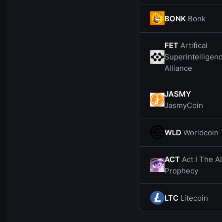
BONK
Bonk
FET
Artifical
Superintelligen
Alliance
JASMY
JasmyCoin
WLD
Worldcoin
ACT
Act I The AI
Prophecy
LTC
Litecoin