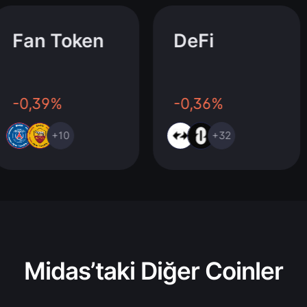
Fan Token
DeFi
-0,39%
-0,36%
+10
+32
Midas’taki Diğer Coinler