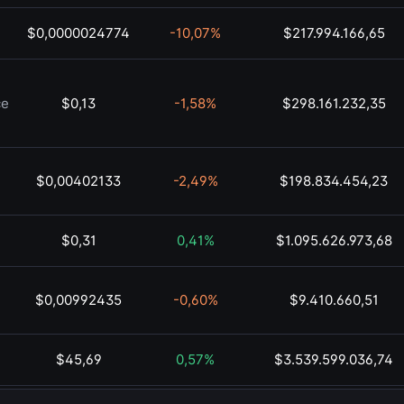
$0,0000024774
-10,07%
$217.994.166,65
ce
$0,13
-1,58%
$298.161.232,35
$0,00402133
-2,49%
$198.834.454,23
$0,31
0,41%
$1.095.626.973,68
$0,00992435
-0,60%
$9.410.660,51
$45,69
0,57%
$3.539.599.036,74