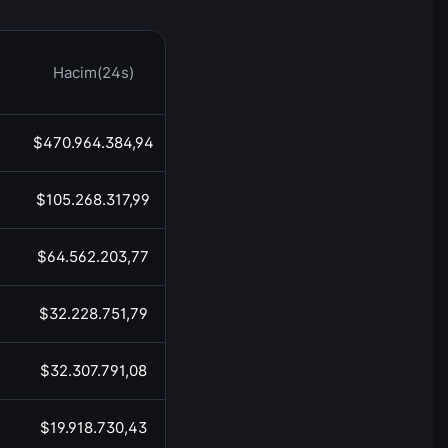
Hacim(24s)
Saat
$470.964.384,94
17:04
$105.268.317,99
17:04
$64.562.203,77
17:04
$32.228.751,79
17:04
$32.307.791,08
17:04
$19.918.730,43
17:04