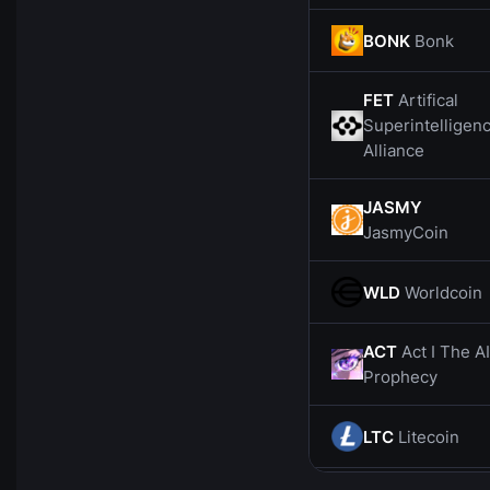
BONK
Bonk
FET
Artifical
Superintelligen
Alliance
JASMY
JasmyCoin
WLD
Worldcoin
ACT
Act I The AI
Prophecy
LTC
Litecoin