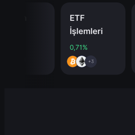
tcoin
ETF
İşlemleri
00%
0,71%
+291
+3