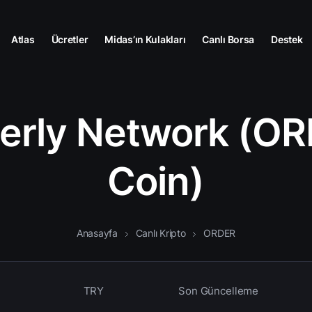
Atlas
Ücretler
Midas’ın Kulakları
Canlı Borsa
Destek
erly Network (O
Coin)
Anasayfa
Canlı Kripto
ORDER
TRY
Son Güncelleme