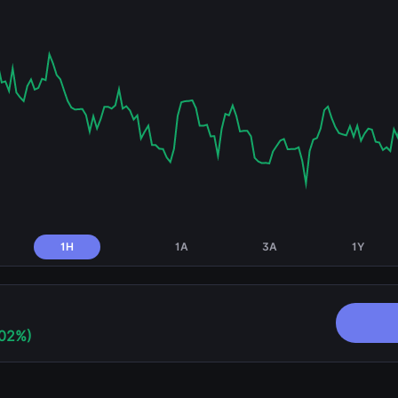
1H
1A
3A
1Y
,02%)