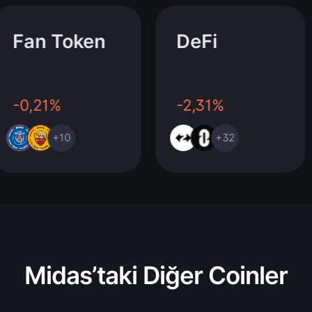
Fan Token
DeFi
-0,21%
-2,31%
+10
+32
Midas’taki Diğer Coinler