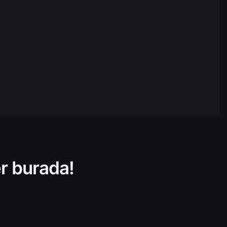
$15.944.631,17
17:04
$1.535.345.179,17
17:04
$159.474.204,87
17:04
$31.086.090,45
17:04
$215.218.806,72
17:04
$388.478.629,02
17:04
er burada!
$823.168.023,61
17:04
$16.611.025,82
17:04