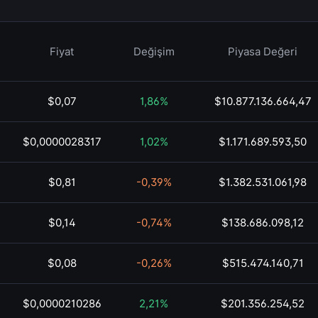
Fiyat
Değişim
Piyasa Değeri
$0,07
1,86%
$10.877.136.664,47
$0,0000028317
1,02%
$1.171.689.593,50
$0,81
-0,39%
$1.382.531.061,98
$0,14
-0,74%
$138.686.098,12
$0,08
-0,26%
$515.474.140,71
$0,0000210286
2,21%
$201.356.254,52