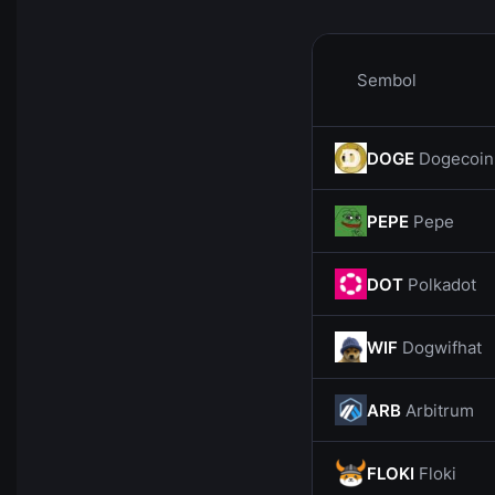
Sembol
DOGE
Dogecoin
PEPE
Pepe
DOT
Polkadot
WIF
Dogwifhat
ARB
Arbitrum
FLOKI
Floki