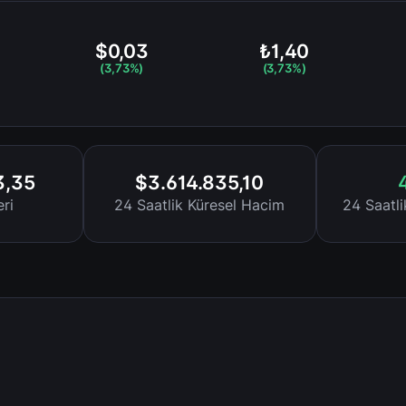
$0,03
₺1,40
(3,73%)
(3,73%)
3,35
$3.614.835,10
ri
24 Saatlik Küresel Hacim
24 Saatl