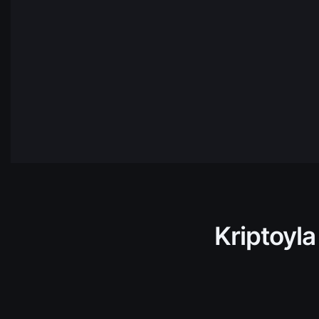
CHZ
Chiliz
SOL
Solana
NEAR
NEAR
Protocol
HBAR
Hedera
AVAX
Avalanch
TRX
Tron
Kriptoyla
ADA
Cardano
TIA
Celista