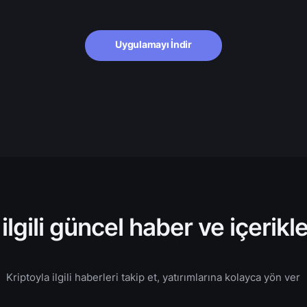
$0,01
-1,09%
$134.073.077,57
$74,08
1,23%
$43.119.455.918,85
Uygulamayı İndir
$1,64
-3,59%
$2.132.745.199,55
$0,07
-0,96%
$2.991.458.095,75
$6,48
0,99%
$2.796.650.503,39
e
$0,33
-0,02%
$31.078.973.500,37
 ilgili güncel haber ve içerikl
$0,20
2,70%
$7.271.186.457,24
Kriptoyla ilgili haberleri takip et, yatırımlarına kolayca yön ver
$0,33
-0,07%
$302.662.045,62