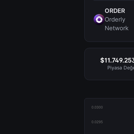
ORDER
Orderly
Network
$11.749.25
Piyasa Değe