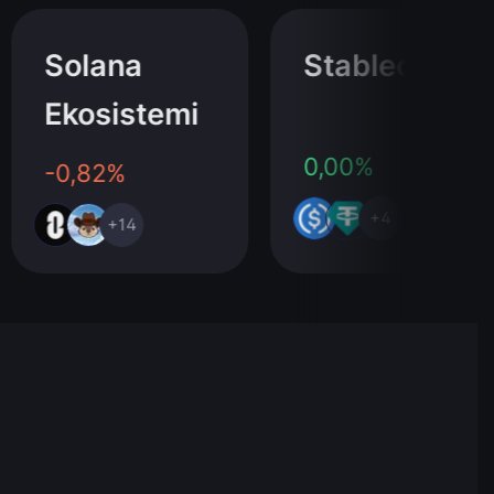
Solana
Stablecoin
Ekosistemi
0,00%
-0,82%
+4
+14