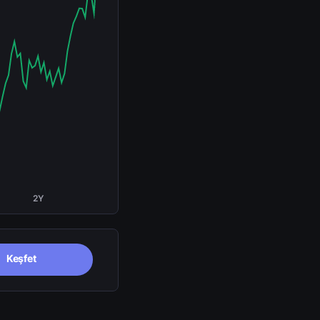
2Y
Keşfet