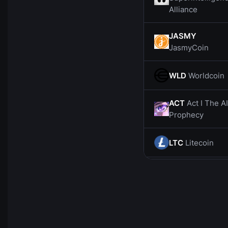
Alliance
JASMY
JasmyCoin
WLD
Worldcoin
ACT
Act I The AI
Prophecy
LTC
Litecoin
CHZ
Chiliz
SOL
Solana