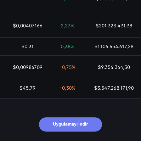
$0,00407166
2,27%
$201.323.431,38
$0,31
0,38%
$1.106.654.617,28
$0,00986709
-0,75%
$9.356.364,50
$45,79
-0,30%
$3.547.268.171,90
$0,01
5,92%
$141.830.066,21
$76,23
3,37%
$44.367.728.546,35
Uygulamayı İndir