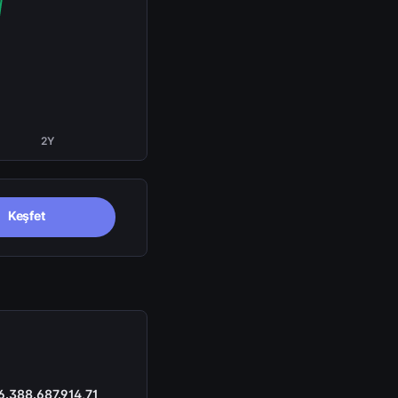
2Y
Keşfet
6.388.687.914,71