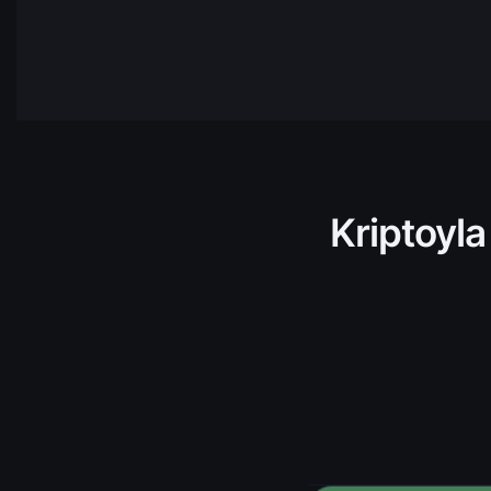
NEAR
NEAR
Protocol
HBAR
Hedera
AVAX
Avalanch
TRX
Tron
Kriptoyla
ADA
Cardano
TIA
Celista
ARKM
Arkham
UNI
Uniswap