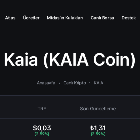
Atlas
Ücretler
Midas’ın Kulakları
Canlı Borsa
Destek
Kaia (KAIA Coin)
Anasayfa
Canlı Kripto
KAIA
TRY
Son Güncelleme
$0,03
₺1,31
(2,59%)
(2,59%)