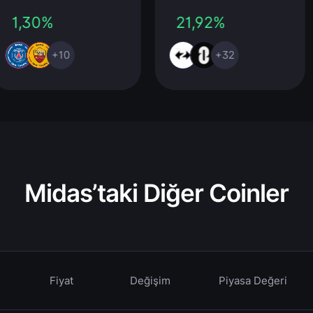
1,30%
21,92%
+10
+32
Midas’taki Diğer Coinler
Fiyat
Değişim
Piyasa Değeri