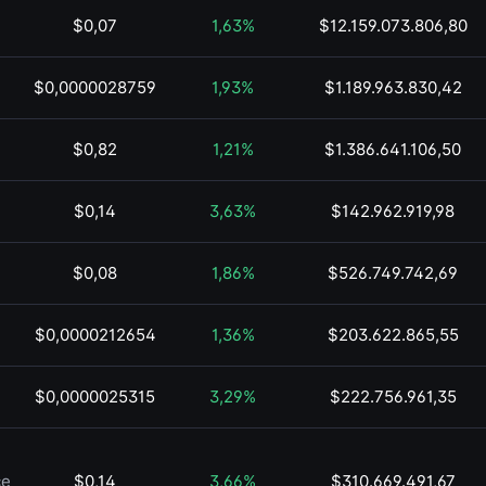
$0,07
1,63%
$12.159.073.806,80
$0,0000028759
1,93%
$1.189.963.830,42
$0,82
1,21%
$1.386.641.106,50
$0,14
3,63%
$142.962.919,98
$0,08
1,86%
$526.749.742,69
$0,0000212654
1,36%
$203.622.865,55
$0,0000025315
3,29%
$222.756.961,35
ce
$0,14
3,66%
$310.669.491,67