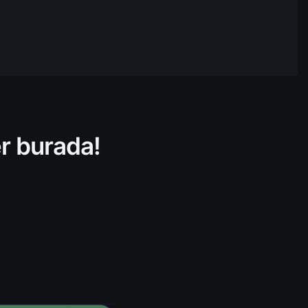
$127.260.563,21
19:53
$26.576.728,94
19:53
$191.283.093,26
19:53
$314.492.188,09
19:53
er burada!
$234.805.826,97
19:53
$11.279.951,77
19:53
$56.275.625,96
19:53
$117.958.988,63
19:53