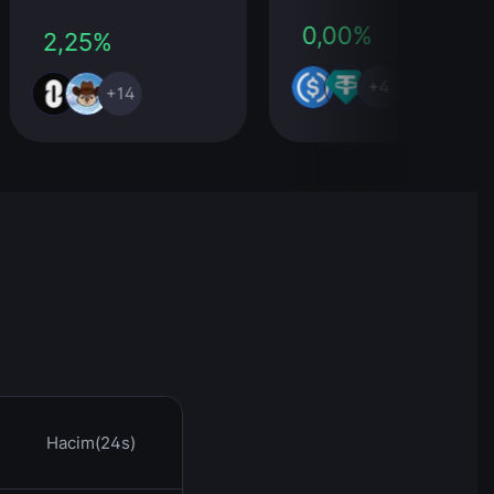
0,00%
2,25%
+4
+14
Hacim(24s)
Saat