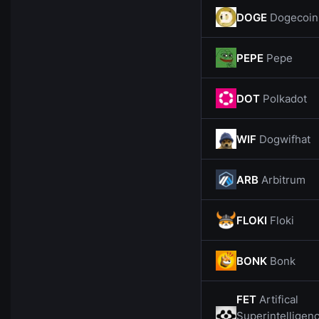
DOGE
Dogecoin
PEPE
Pepe
DOT
Polkadot
WIF
Dogwifhat
ARB
Arbitrum
FLOKI
Floki
BONK
Bonk
FET
Artifical
Superintelligen