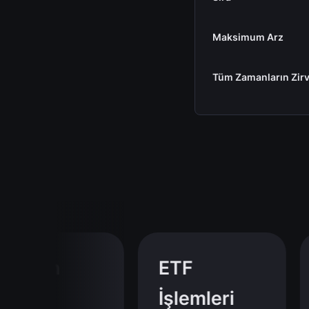
Maksimum Arz
Tüm Zamanların Zirv
tcoin
ETF
İşlemleri