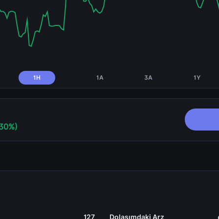
1H
1A
3A
1Y
,30%)
127
Dolaşımdaki Arz