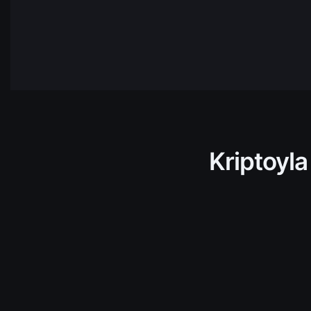
NEAR
NEAR
Protocol
HBAR
Hedera
AVAX
Avalanch
TRX
Tron
Kriptoyla
ADA
Cardano
TIA
Celista
ARKM
Arkham
UNI
Uniswap