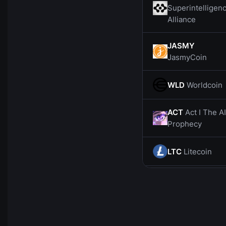
Superintelligen
Alliance
JASMY
JasmyCoin
WLD
Worldcoin
ACT
Act I The AI
Prophecy
LTC
Litecoin
CHZ
Chiliz
SOL
Solana