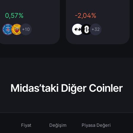
0,57%
-2,04%
+10
+32
Midas’taki Diğer Coinler
Fiyat
Değişim
Piyasa Değeri