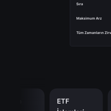
Sıra
Maksimum Arz
Tüm Zamanların Zirv
tcoin
ETF