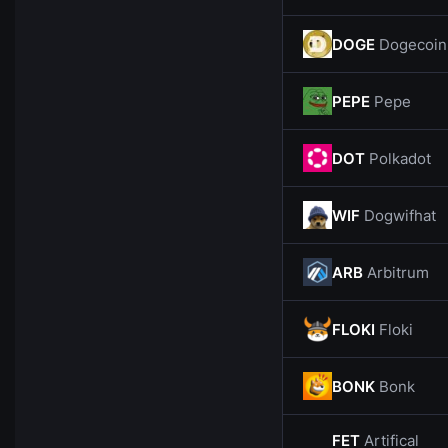
DOGE
Dogecoin
PEPE
Pepe
DOT
Polkadot
WIF
Dogwifhat
ARB
Arbitrum
FLOKI
Floki
BONK
Bonk
FET
Artifical