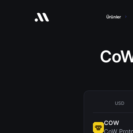
Ürünler
CoW
USD
COW
CoW Proto