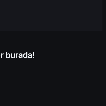
159.637.689,36
08:03
27.505.260,34
08:03
213.302.706,76
08:03
376.948.742,83
08:03
er burada!
376.009.773,33
08:03
$11.686.336,16
08:03
68.238.678,39
08:03
156.169.876,06
08:03