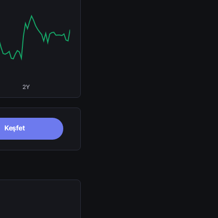
2Y
Keşfet