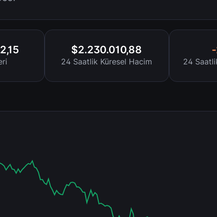
2,15
$2.230.010,88
ri
24 Saatlik Küresel Hacim
24 Saatl