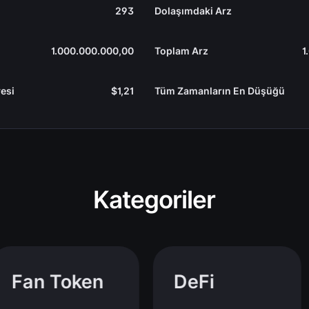
293
Dolaşımdaki Arz
1.000.000.000,00
Toplam Arz
1
esi
$1,21
Tüm Zamanların En Düşüğü
Kategoriler
Fan Token
DeFi