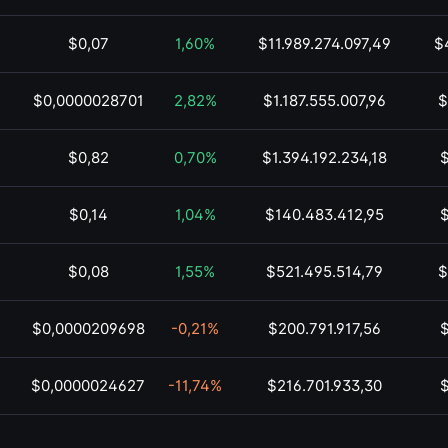
$0,07
1,60%
$11.989.274.097,49
$
$0,0000028701
2,82%
$1.187.555.007,96
$
$0,82
0,70%
$1.394.192.234,18
$0,14
1,04%
$140.483.412,95
$
$0,08
1,55%
$521.495.514,79
$
$0,0000209698
-0,21%
$200.791.917,56
$0,0000024627
-11,74%
$216.701.933,30