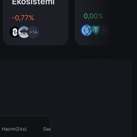
Ekosistemi
0,00%
-0,77%
+4
+14
Hacim(24s)
Saat