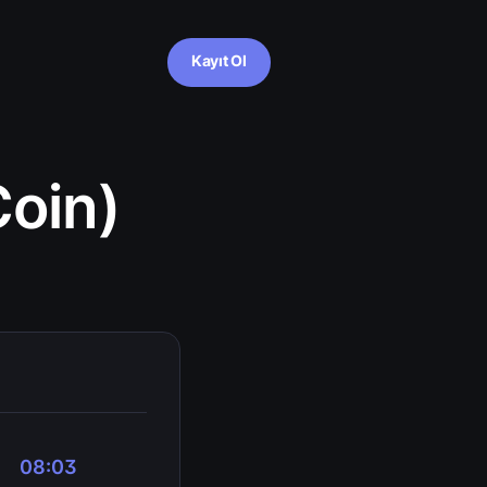
Kayıt Ol
oin)
08:03