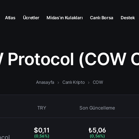
Atlas
Ücretler
Midas’ın Kulakları
Canlı Borsa
Destek
 Protocol (COW C
Anasayfa
Canlı Kripto
COW
TRY
Son Güncelleme
$0,11
₺5,06
(0,56%)
(0,56%)
col