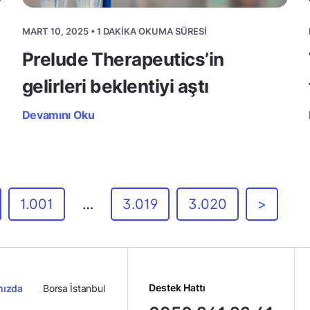
MART 10, 2025 • 1 DAKIKA OKUMA SÜRESI
Prelude Therapeutics’in
gelirleri beklentiyi aştı
Devamını Oku
1.001
…
3.019
3.020
>
Destek Hattı
mızda
Borsa İstanbul