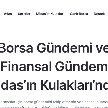
Atlas
Ücretler
Midas’ın Kulakları
Canlı Borsa
Destek
Borsa Gündemi v
Finansal Gündem
das’ın Kulakları’n
atırımcılar için borsa gündemini takip etmenin ve finansal günde
ri anlamanın oldukça zor olduğunu biliyoruz. Bu yüzden borsa ve