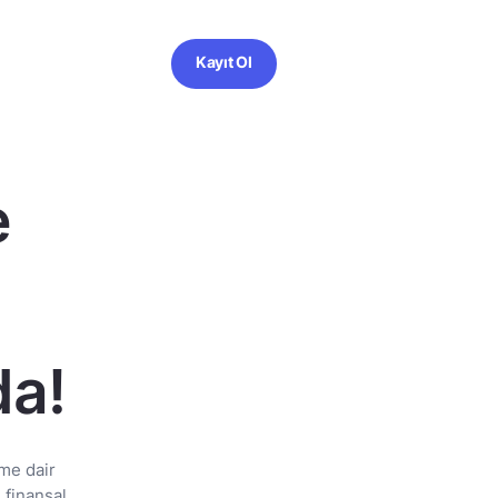
Kayıt Ol
e
da!
me dair
 finansal