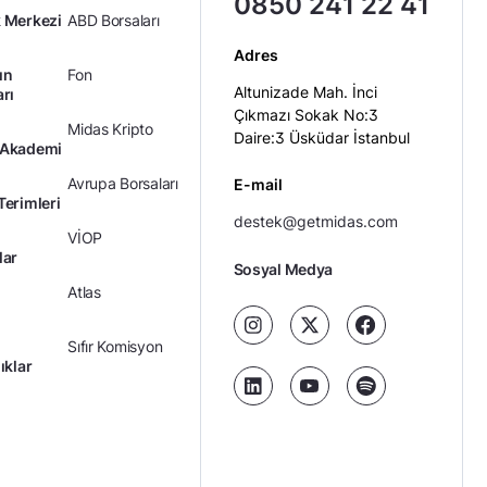
0850 241 22 41
 Merkezi
ABD Borsaları
Adres
ın
Fon
Altunizade Mah. İnci
arı
Çıkmazı Sokak No:3
Midas Kripto
Daire:3 Üsküdar İstanbul
 Akademi
Avrupa Borsaları
E-mail
Terimleri
destek@getmidas.com
VİOP
lar
Sosyal Medya
Atlas
Sıfır Komisyon
ıklar
Kredili Yatırım
Ücretler