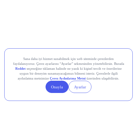
milyar TL’lik beklentisini aşarak 6 milyar TL net kâr açıkladı;
hasılat ise 72,8 milyar TL ile 70,7 milyar TL’lik konsensüsün
üzerinde gerçekleşti. Net kâr yıllık bazda %7,4 düşse de
beklenti üstü geldi; ilk yarı net kârı %25,9 artışla 17,2 milyar
TL’ye ulaştı.
Teknosa (TKNSA)
, 2Ç26’da zayıf tüketici talebi nedeniyle
cironun yıllık %4 daralması, net zararın ise geçen yılın
üzerine çıkarak 1,1 milyar TL seviyesine ulaşması
bekleniyordu, bugün gelecek gerçekleşen rakamlar bu
beklentiyle karşılaştırılacak.
Devr-i Alem: Dünyada Neler Oluyor?
Trump yönetimi yaklaşık 100 milyar dolarlık tarife iadesini
ödeme sürecine gönderdi.
Avro Bölgesi’nde bileşik PMI temmuzda 8 ayın en yüksek
seviyesine ulaştı.
Küresel nükleer enerji yatırımlarında hedef yıllık 250 milyar