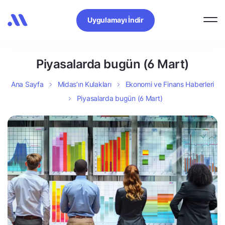
Uygulamayı İndir
Piyasalarda bugün (6 Mart)
Ana Sayfa
Midas’ın Kulakları
Ekonomi ve Finans Haberleri
Piyasalarda bugün (6 Mart)