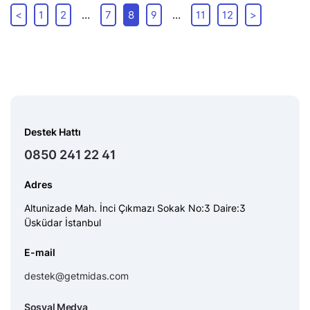
<
1
2
…
7
8
9
…
11
12
>
Destek Hattı
0850 241 22 41
Adres
Altunizade Mah. İnci Çıkmazı Sokak No:3 Daire:3
Üsküdar İstanbul
E-mail
destek@getmidas.com
Sosyal Medya