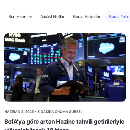
Son Haberler
Analist Notları
Borsa Haberleri
Borsa Yatırı
HAZIRAN 2, 2025 • 3 DAKIKA OKUMA SÜRESI
BofA’ya göre artan Hazine tahvili getirileriyle