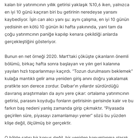
kalan bir yatırımcının yıllık getirisi yaklaşık %10,6 iken, yalnızca
en iyi 10 günü kaçıran biri bu getirinin neredeyse yarısını
kaybediyor. İşin can alıcı yanı şu: aynı çalışma, en iyi 10 günün
yedisinin en kötü 10 günün iki hafta yakınında, yani tam da
çoğu yatırımcının paniğe kapılıp kenara çekildiği anlarda
gerçekleştiğini gösteriyor.
Bunun en net örneği 2020. Mart’taki çöküşte çıkanların önemli
bölümü, birkaç hafta sonra başlayan ve yılın geri kalanına
yayılan hızlı toparlanmayı kaçırdı. “Tozun durulmasını beklemek”
kulağa mantıklı gelir ama yeniden giriş anını doğru yakalamak
pratikte son derece zordur. Dalbar’ın yıllardır sürdürdüğü
davranış araştırmaları da aynı yere çıkar: ortalama yatırımcının
getirisi, parasını koyduğu fonların getirisinin gerisinde kalır ve bu
farkın baş nedeni yanlış zamanda girip çıkmaktır. “Piyasada
geçirilen süre, piyasayı zamanlamayı yener” sözü bu yüzden
klişe değil, ölçülmüş bir gerçektir.
O hâlde satışı bir kopuş değil, bir yeniden konumlanma olarak