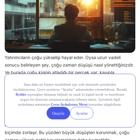
Yatırımcıların çoğu yükselişi hayal eder. Oysa uzun vadeli
sonucu belirleyen şey, çoğu zaman düşüşü nasıl yönettiğinizdir.
Ve burada çoğu kişinin atladığı bir gerçek var: kayıpla
toparlanma simetrik değildir.
Rakamlarla bakalım. 100.000 TL’lik bir yatırım %20 değer
kaybederse 80.000 TL’ye iner ve eski seviyesine dönmek için
%25 getiri gerekir. Aynı yatırım %50 düşerse 50.000 TL’ye iner
ve başa baş gelmek için artık %100, yani paranın ikiye
katlanması gerekir. Düşüş derinleştikçe toparlanma orantısız
biçimde zorlaşır. Bu yüzden büyük düşüşten korunmak, çoğu
zaman yüksek getiri kovalamaktan daha kıymetlidir.