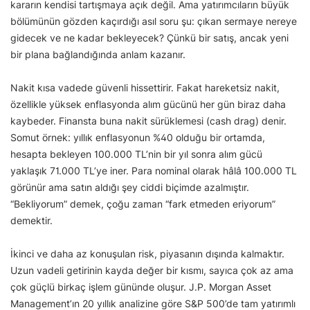
kararın kendisi tartışmaya açık değil. Ama yatırımcıların büyük
bölümünün gözden kaçırdığı asıl soru şu: çıkan sermaye nereye
gidecek ve ne kadar bekleyecek? Çünkü bir satış, ancak yeni
bir plana bağlandığında anlam kazanır.
Nakit kısa vadede güvenli hissettirir. Fakat hareketsiz nakit,
özellikle yüksek enflasyonda alım gücünü her gün biraz daha
kaybeder. Finansta buna nakit sürüklemesi (cash drag) denir.
Somut örnek: yıllık enflasyonun %40 olduğu bir ortamda,
hesapta bekleyen 100.000 TL’nin bir yıl sonra alım gücü
yaklaşık 71.000 TL’ye iner. Para nominal olarak hâlâ 100.000 TL
görünür ama satın aldığı şey ciddi biçimde azalmıştır.
“Bekliyorum” demek, çoğu zaman “fark etmeden eriyorum”
demektir.
İkinci ve daha az konuşulan risk, piyasanın dışında kalmaktır.
Uzun vadeli getirinin kayda değer bir kısmı, sayıca çok az ama
çok güçlü birkaç işlem gününde oluşur. J.P. Morgan Asset
Management’ın 20 yıllık analizine göre S&P 500’de tam yatırımlı