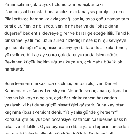
Yatırımcıların çok büyük bölümü tam bu eşikte takılır.
Davranışsal finansta buna analiz felci (analysis paralysis) denir.
Bilgi arttıkça kararın kolaylaşacağı sanılır, oysa çoğu zaman tam
tersi olur. Yeni bir bilanço, yeni bir haber ya da “biraz daha
düşerse” beklentisi devreye girer ve karar geleceğe itilir. Tanıdık
bir sahne: yatırımcı uzun süredir izlediği hisse için “şu seviyeye
gelirse alacağım” der, hisse o seviyeye birkaç dolar kala döner,
yükselir ve birkaç ay sonra çok daha yukarıda işlem görür.
Beklenen küçük indirim uğruna kaçırılan, çok daha büyük bir
harekettir.
Bu ertelemenin arkasında ölçülmüş bir psikoloji var. Daniel
Kahneman ve Amos Tversky’nin Nobel’le sonuçlanan çalışmaları,
insanın bir kaybın acısını, eşdeğer bir kazancın hazzından
yaklaşık iki kat daha güçlü hissettiğini gösterir. Buna kayıptan
kaçınma (loss aversion) denir. “Ya yanlış günde girersem?”
korkusu işte bu yüzden potansiyel kazancın cazibesine baskın
çıkar ve eli kilitler. Oysa piyasanın dibini ya da tepesini önceden
ve tutarlı biçimde bilmek mümkün değildir. En deneyimli