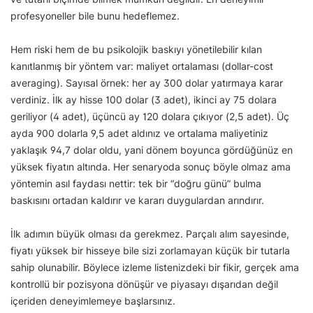
profesyoneller bile bunu hedeflemez.
Hem riski hem de bu psikolojik baskıyı yönetilebilir kılan
kanıtlanmış bir yöntem var: maliyet ortalaması (dollar-cost
averaging). Sayısal örnek: her ay 300 dolar yatırmaya karar
verdiniz. İlk ay hisse 100 dolar (3 adet), ikinci ay 75 dolara
geriliyor (4 adet), üçüncü ay 120 dolara çıkıyor (2,5 adet). Üç
ayda 900 dolarla 9,5 adet aldınız ve ortalama maliyetiniz
yaklaşık 94,7 dolar oldu, yani dönem boyunca gördüğünüz en
yüksek fiyatın altında. Her senaryoda sonuç böyle olmaz ama
yöntemin asıl faydası nettir: tek bir “doğru günü” bulma
baskısını ortadan kaldırır ve kararı duygulardan arındırır.
İlk adımın büyük olması da gerekmez. Parçalı alım sayesinde,
fiyatı yüksek bir hisseye bile sizi zorlamayan küçük bir tutarla
sahip olunabilir. Böylece izleme listenizdeki bir fikir, gerçek ama
kontrollü bir pozisyona dönüşür ve piyasayı dışarıdan değil
içeriden deneyimlemeye başlarsınız.