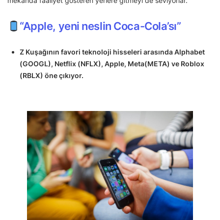
mekanda faaliyet gösteren yerlere gitmeyi de seviyorlar.
“Apple, yeni neslin Coca-Cola’sı”
Z Kuşağının favori teknoloji hisseleri arasında Alphabet
(GOOGL), Netflix (NFLX), Apple, Meta(META) ve Roblox
(RBLX) öne çıkıyor.