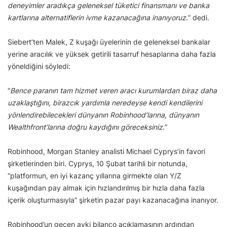
deneyimler aradıkça geleneksel tüketici finansmanı ve banka
kartlarına alternatiflerin ivme kazanacağına inanıyoruz.
” dedi.
Siebert’ten Malek, Z kuşağı üyelerinin de geleneksel bankalar
yerine aracılık ve yüksek getirili tasarruf hesaplarına daha fazla
yöneldiğini söyledi:
“
Bence paranın tam hizmet veren aracı kurumlardan biraz daha
uzaklaştığını, birazcık yardımla neredeyse kendi kendilerini
yönlendirebilecekleri dünyanın Robinhood’larına, dünyanın
Wealthfront’larına doğru kaydığını göreceksiniz.
”
Robinhood, Morgan Stanley analisti Michael Cyprys’in favori
şirketlerinden biri. Cyprys, 10 Şubat tarihli bir notunda,
“platformun, en iyi kazanç yıllarına girmekte olan Y/Z
kuşağından pay almak için hızlandırılmış bir hızla daha fazla
içerik oluşturmasıyla” şirketin pazar payı kazanacağına inanıyor.
Robinhood’un geçen ayki bilanço açıklamasının ardından