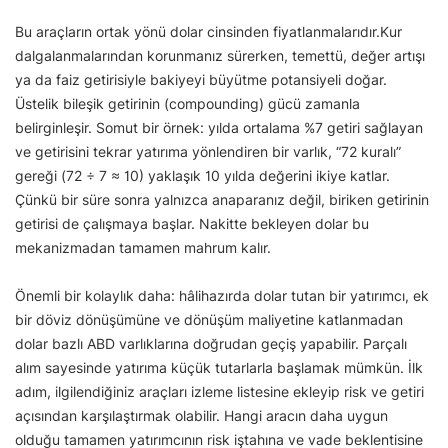
Bu araçların ortak yönü dolar cinsinden fiyatlanmalarıdır.Kur
dalgalanmalarından korunmanız sürerken, temettü, değer artışı
ya da faiz getirisiyle bakiyeyi büyütme potansiyeli doğar.
Üstelik bileşik getirinin (compounding) gücü zamanla
belirginleşir. Somut bir örnek: yılda ortalama %7 getiri sağlayan
ve getirisini tekrar yatırıma yönlendiren bir varlık, “72 kuralı”
gereği (72 ÷ 7 ≈ 10) yaklaşık 10 yılda değerini ikiye katlar.
Çünkü bir süre sonra yalnızca anaparanız değil, biriken getirinin
getirisi de çalışmaya başlar. Nakitte bekleyen dolar bu
mekanizmadan tamamen mahrum kalır.
Önemli bir kolaylık daha: hâlihazırda dolar tutan bir yatırımcı, ek
bir döviz dönüşümüne ve dönüşüm maliyetine katlanmadan
dolar bazlı ABD varlıklarına doğrudan geçiş yapabilir. Parçalı
alım sayesinde yatırıma küçük tutarlarla başlamak mümkün. İlk
adım, ilgilendiğiniz araçları izleme listesine ekleyip risk ve getiri
açısından karşılaştırmak olabilir. Hangi aracın daha uygun
olduğu tamamen yatırımcının risk iştahına ve vade beklentisine