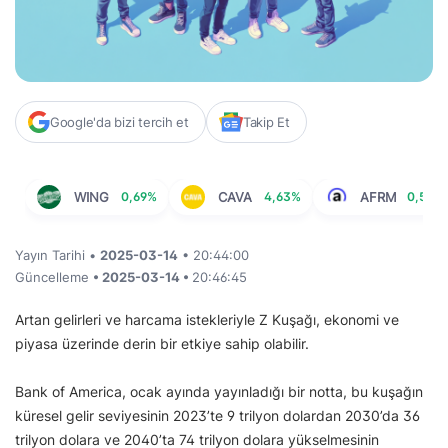
Google'da bizi tercih et
Takip Et
WING
0,69%
CAVA
4,63%
AFRM
0,58%
Yayın Tarihi •
2025-03-14
• 20:44:00
Güncelleme
• 2025-03-14 •
20:46:45
Artan gelirleri ve harcama istekleriyle Z Kuşağı, ekonomi ve
piyasa üzerinde derin bir etkiye sahip olabilir.
Bank of America, ocak ayında yayınladığı bir notta, bu kuşağın
küresel gelir seviyesinin 2023’te 9 trilyon dolardan 2030’da 36
trilyon dolara ve 2040’ta 74 trilyon dolara yükselmesinin