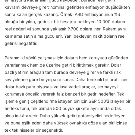
kavramı devreye girer: nominal getiriden enflasyon düşüldükten
sonra kalan gerçek kazanç. Örnek: ABD enflasyonunun %3
olduğu bir yılda, getirisiz bir hesapta bekleyen 10.000 doların
reel değeri yıl sonunda yaklaşık 9.700 dolara iner. Rakam aynı
kalır ama satın alma gücü erir. Yani bekleyen nakit doların reel
getirisi negatiftir.
Paranın iki yönlü çalışması için doların hem koruyucu gücünden
yararlanmak hem de üzerine getiri biriktirmek gerekir. Dolar
bazlı yatırım araçları tam burada devreye girer ve farklı risk
seviyelerine göre bir yelpaze sunar. Daha temkinli bir profil için
dolar bazlı para piyasası ve kısa vadeli araçlar, sermayeyi
korumaya öncelik vererek faiz benzeri bir getiri hedefler. Tek
işlemle geniş çeşitlendirme isteyen biri için S&P 500’ü izleyen bir
endeks fonu, tek alımda 500 büyük şirkete aynı anda ortak
olma imkânı verir. Daha yüksek getiri potansiyelini hedefleyen
ve buna eşlik eden daha yüksek oynaklığı göze alan biri içinse
tek tek hisseler bir seçenektir.