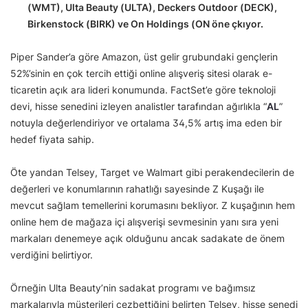
(WMT), Ulta Beauty (ULTA), Deckers Outdoor (DECK),
Birkenstock (BIRK) ve On Holdings (ON öne çkıyor.
Piper Sander’a göre Amazon, üst gelir grubundaki gençlerin
52%’sinin en çok tercih ettiği online alışveriş sitesi olarak e-
ticaretin açık ara lideri konumunda. FactSet’e göre teknoloji
devi, hisse senedini izleyen analistler tarafından ağırlıkla “
AL
”
notuyla değerlendiriyor ve ortalama 34,5% artış ima eden bir
hedef fiyata sahip.
Öte yandan Telsey, Target ve Walmart gibi perakendecilerin de
değerleri ve konumlarının rahatlığı sayesinde Z Kuşağı ile
mevcut sağlam temellerini korumasını bekliyor. Z kuşağının hem
online hem de mağaza içi alışverişi sevmesinin yanı sıra yeni
markaları denemeye açık olduğunu ancak sadakate de önem
verdiğini belirtiyor.
Örneğin Ulta Beauty’nin sadakat programı ve bağımsız
markalarıyla müşterileri cezbettiğini belirten Telsey, hisse senedi