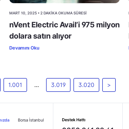
MART 10, 2025 • 2 DAKIKA OKUMA SÜRESI
nVent Electric Avail’i 975 milyon
dolara satın alıyor
Devamını Oku
1.001
…
3.019
3.020
>
Destek Hattı
mızda
Borsa İstanbul