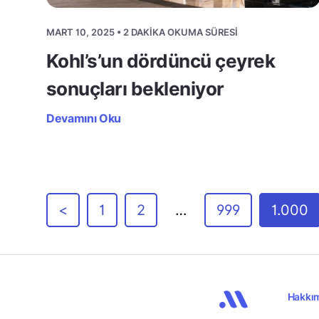
MART 10, 2025 • 2 DAKIKA OKUMA SÜRESI
Kohl’s’un dördüncü çeyrek
sonuçları bekleniyor
Devamını Oku
<
1
2
…
999
1.000
Hakkı