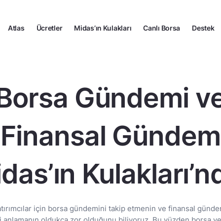
Atlas
Ücretler
Midas’ın Kulakları
Canlı Borsa
Destek
Borsa Gündemi v
Finansal Gündem
das’ın Kulakları’n
atırımcılar için borsa gündemini takip etmenin ve finansal günde
ri anlamanın oldukça zor olduğunu biliyoruz. Bu yüzden borsa ve