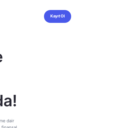
Kayıt Ol
e
da!
me dair
 finansal