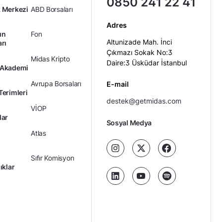
0850 241 22 41
 Merkezi
ABD Borsaları
Adres
ın
Fon
Altunizade Mah. İnci
arı
Çıkmazı Sokak No:3
Midas Kripto
Daire:3 Üsküdar İstanbul
 Akademi
Avrupa Borsaları
E-mail
Terimleri
destek@getmidas.com
VİOP
lar
Sosyal Medya
Atlas
Sıfır Komisyon
ıklar
Kredili Yatırım
Ücretler