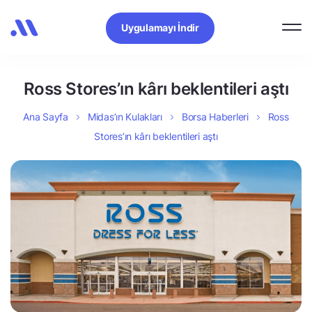
Uygulamayı İndir
Ross Stores’ın kârı beklentileri aştı
Ana Sayfa
Midas’ın Kulakları
Borsa Haberleri
Ross
Stores’ın kârı beklentileri aştı