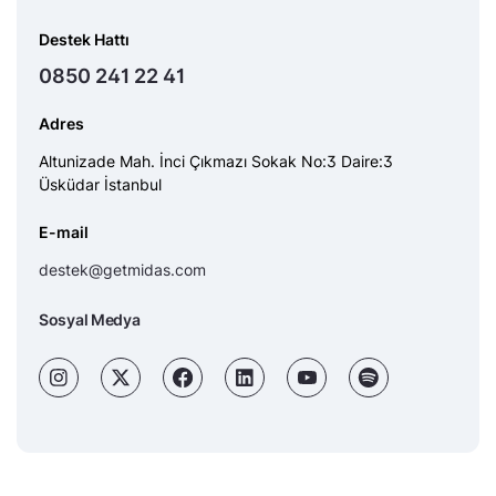
Destek Hattı
0850 241 22 41
Adres
Altunizade Mah. İnci Çıkmazı Sokak No:3 Daire:3
Üsküdar İstanbul
E-mail
destek@getmidas.com
Sosyal Medya