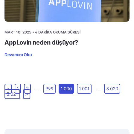
MART 10, 2025 • 4 DAKIKA OKUMA SÜRESI
AppLovin neden düşüyor?
Devamını Oku
<
1
2
…
999
1.000
1.001
…
3.020
3.021
>