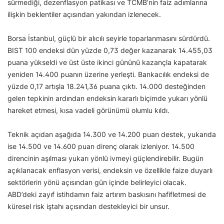
sürmediği, dezenflasyon patikası ve TCMB’nin faiz adımlarına
ilişkin beklentiler açısından yakından izlenecek.
Borsa İstanbul, güçlü bir alıcılı seyirle toparlanmasını sürdürdü.
BIST 100 endeksi dün yüzde 0,73 değer kazanarak 14.455,03
puana yükseldi ve üst üste ikinci gününü kazançla kapatarak
yeniden 14.400 puanın üzerine yerleşti. Bankacılık endeksi de
yüzde 0,17 artışla 18.241,36 puana çıktı. 14.000 desteğinden
gelen tepkinin ardından endeksin kararlı biçimde yukarı yönlü
hareket etmesi, kısa vadeli görünümü olumlu kıldı.
Teknik açıdan aşağıda 14.300 ve 14.200 puan destek, yukarıda
ise 14.500 ve 14.600 puan direnç olarak izleniyor. 14.500
direncinin aşılması yukarı yönlü ivmeyi güçlendirebilir. Bugün
açıklanacak enflasyon verisi, endeksin ve özellikle faize duyarlı
sektörlerin yönü açısından gün içinde belirleyici olacak.
ABD’deki zayıf istihdamın faiz artırım baskısını hafifletmesi de
küresel risk iştahı açısından destekleyici bir unsur.