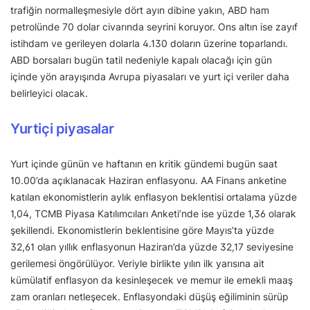
trafiğin normalleşmesiyle dört ayın dibine yakın, ABD ham
petrolünde 70 dolar civarında seyrini koruyor. Ons altın ise zayıf
istihdam ve gerileyen dolarla 4.130 doların üzerine toparlandı.
ABD borsaları bugün tatil nedeniyle kapalı olacağı için gün
içinde yön arayışında Avrupa piyasaları ve yurt içi veriler daha
belirleyici olacak.
Yurtiçi piyasalar
Yurt içinde günün ve haftanın en kritik gündemi bugün saat
10.00’da açıklanacak Haziran enflasyonu. AA Finans anketine
katılan ekonomistlerin aylık enflasyon beklentisi ortalama yüzde
1,04, TCMB Piyasa Katılımcıları Anketi’nde ise yüzde 1,36 olarak
şekillendi. Ekonomistlerin beklentisine göre Mayıs’ta yüzde
32,61 olan yıllık enflasyonun Haziran’da yüzde 32,17 seviyesine
gerilemesi öngörülüyor. Veriyle birlikte yılın ilk yarısına ait
kümülatif enflasyon da kesinleşecek ve memur ile emekli maaş
zam oranları netleşecek. Enflasyondaki düşüş eğiliminin sürüp