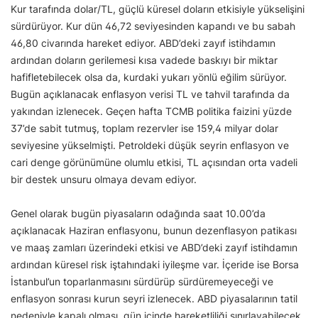
Kur tarafında dolar/TL, güçlü küresel doların etkisiyle yükselişini
sürdürüyor. Kur dün 46,72 seviyesinden kapandı ve bu sabah
46,80 civarında hareket ediyor. ABD’deki zayıf istihdamın
ardından doların gerilemesi kısa vadede baskıyı bir miktar
hafifletebilecek olsa da, kurdaki yukarı yönlü eğilim sürüyor.
Bugün açıklanacak enflasyon verisi TL ve tahvil tarafında da
yakından izlenecek. Geçen hafta TCMB politika faizini yüzde
37’de sabit tutmuş, toplam rezervler ise 159,4 milyar dolar
seviyesine yükselmişti. Petroldeki düşük seyrin enflasyon ve
cari denge görünümüne olumlu etkisi, TL açısından orta vadeli
bir destek unsuru olmaya devam ediyor.
Genel olarak bugün piyasaların odağında saat 10.00’da
açıklanacak Haziran enflasyonu, bunun dezenflasyon patikası
ve maaş zamları üzerindeki etkisi ve ABD’deki zayıf istihdamın
ardından küresel risk iştahındaki iyileşme var. İçeride ise Borsa
İstanbul’un toparlanmasını sürdürüp sürdüremeyeceği ve
enflasyon sonrası kurun seyri izlenecek. ABD piyasalarının tatil
nedeniyle kapalı olması, gün içinde hareketliliği sınırlayabilecek