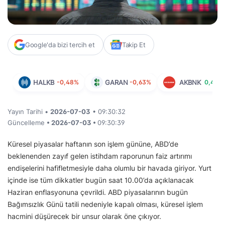
Google'da bizi tercih et
Takip Et
HALKB
-0,48%
GARAN
-0,63%
AKBNK
0,45%
Yayın Tarihi •
2026-07-03
• 09:30:32
Güncelleme
• 2026-07-03 •
09:30:39
Küresel piyasalar haftanın son işlem gününe, ABD’de
beklenenden zayıf gelen istihdam raporunun faiz artırımı
endişelerini hafifletmesiyle daha olumlu bir havada giriyor. Yurt
içinde ise tüm dikkatler bugün saat 10.00’da açıklanacak
Haziran enflasyonuna çevrildi. ABD piyasalarının bugün
Bağımsızlık Günü tatili nedeniyle kapalı olması, küresel işlem
hacmini düşürecek bir unsur olarak öne çıkıyor.