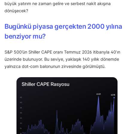
büyük yatırım ne zaman gelire ve serbest nakit akışına
dönüşecek?
Bugünkü piyasa gerçekten 2000 yılına
benziyor mu?
S&P 500’ün Shiller CAPE oranı Temmuz 2026 itibarıyla 40’ın
üzerinde bulunuyor. Bu seviye, yaklaşık 140 yıllık dönemde
yalnızca dot-com balonunun zirvesinde görülmüştü.