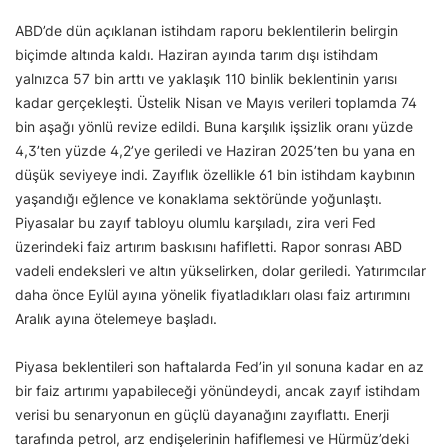
ABD’de dün açıklanan istihdam raporu beklentilerin belirgin
biçimde altında kaldı. Haziran ayında tarım dışı istihdam
yalnızca 57 bin arttı ve yaklaşık 110 binlik beklentinin yarısı
kadar gerçekleşti. Üstelik Nisan ve Mayıs verileri toplamda 74
bin aşağı yönlü revize edildi. Buna karşılık işsizlik oranı yüzde
4,3’ten yüzde 4,2’ye geriledi ve Haziran 2025’ten bu yana en
düşük seviyeye indi. Zayıflık özellikle 61 bin istihdam kaybının
yaşandığı eğlence ve konaklama sektöründe yoğunlaştı.
Piyasalar bu zayıf tabloyu olumlu karşıladı, zira veri Fed
üzerindeki faiz artırım baskısını hafifletti. Rapor sonrası ABD
vadeli endeksleri ve altın yükselirken, dolar geriledi. Yatırımcılar
daha önce Eylül ayına yönelik fiyatladıkları olası faiz artırımını
Aralık ayına ötelemeye başladı.
Piyasa beklentileri son haftalarda Fed’in yıl sonuna kadar en az
bir faiz artırımı yapabileceği yönündeydi, ancak zayıf istihdam
verisi bu senaryonun en güçlü dayanağını zayıflattı. Enerji
tarafında petrol, arz endişelerinin hafiflemesi ve Hürmüz’deki