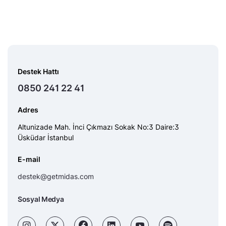
Destek Hattı
0850 241 22 41
Adres
Altunizade Mah. İnci Çıkmazı Sokak No:3 Daire:3
Üsküdar İstanbul
E-mail
destek@getmidas.com
Sosyal Medya