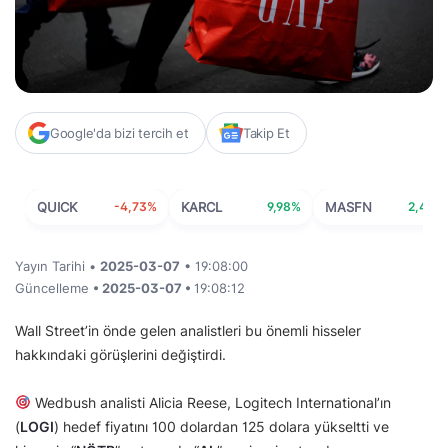
Google'da bizi tercih et
Takip Et
QUICK
-4,73%
KARCL
9,98%
MASFN
2,44%
Yayın Tarihi •
2025-03-07
• 19:08:00
Güncelleme
• 2025-03-07 •
19:08:12
Wall Street’in önde gelen analistleri bu önemli hisseler
hakkındaki görüşlerini değiştirdi.
Wedbush analisti Alicia Reese, Logitech International’ın
(
LOGI
) hedef fiyatını 100 dolardan 125 dolara yükseltti ve