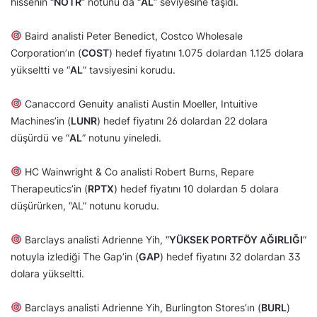
hissenin “
NÖTR
” notunu da “
AL
” seviyesine taşıdı.
Baird analisti Peter Benedict, Costco Wholesale
Corporation’ın (
COST
) hedef fiyatını 1.075 dolardan 1.125 dolara
yükseltti ve “
AL
” tavsiyesini korudu.
Canaccord Genuity analisti Austin Moeller, Intuitive
Machines’in (
LUNR
) hedef fiyatını 26 dolardan 22 dolara
düşürdü ve “
AL
” notunu yineledi.
HC Wainwright & Co analisti Robert Burns, Repare
Therapeutics’in (
RPTX
) hedef fiyatını 10 dolardan 5 dolara
düşürürken, “AL” notunu korudu.
Barclays analisti Adrienne Yih, “
YÜKSEK PORTFÖY AĞIRLIĞI
”
notuyla izlediği The Gap’in (
GAP
) hedef fiyatını 32 dolardan 33
dolara yükseltti.
Barclays analisti Adrienne Yih, Burlington Stores’ın (
BURL
)