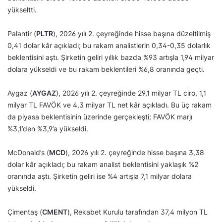
yükseltti.
Palantir (
PLTR
), 2026 yılı 2. çeyreğinde hisse başına düzeltilmiş
0,41 dolar kâr açıkladı; bu rakam analistlerin 0,34-0,35 dolarlık
beklentisini aştı. Şirketin geliri yıllık bazda %93 artışla 1,94 milyar
dolara yükseldi ve bu rakam beklentileri %6,8 oranında geçti.
Aygaz (
AYGAZ
), 2026 yılı 2. çeyreğinde 29,1 milyar TL ciro, 1,1
milyar TL FAVÖK ve 4,3 milyar TL net kâr açıkladı. Bu üç rakam
da piyasa beklentisinin üzerinde gerçekleşti; FAVÖK marjı
%3,1’den %3,9’a yükseldi.
McDonald’s (
MCD
), 2026 yılı 2. çeyreğinde hisse başına 3,38
dolar kâr açıkladı; bu rakam analist beklentisini yaklaşık %2
oranında aştı. Şirketin geliri ise %4 artışla 7,1 milyar dolara
yükseldi.
Çimentaş (
CMENT
), Rekabet Kurulu tarafından 37,4 milyon TL