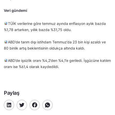
Veri gündemi
TÜİK verilerine göre temmuz ayında enflasyon aylık bazda
%1,78 artarken, yıllık bazda %31,75 oldu.
ABD’de tarım dışı istihdam Temmuz’da 23 bin kişi azaldı ve
80 binlik artış beklentisinin oldukça altında kaldı.
ABD’de işsizlik oranı %4,2’den %4,1’e geriledi. İşgücüne katılım
oranı ise %61,4 olarak kaydedildi.
Paylaş