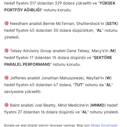
hedef fiyatını 317 dolardan 329 dolara yükseltti ve “
YÜKSEK
PORTFÖY AĞIRLIĞI
” notunu korudu.
Needham analisti Bernie McTernan, Shutterstock’ın (
SSTK
)
hedef fiyatını 45 dolardan 30 dolara düşürürken, “
AL
” notunu
yineledi.
Telsey Advisory Group analisti Dana Telsey, Macy’s’in (
M
)
hedef fiyatını 17 dolardan 15 dolara düşürdü ve “
SEKTÖRE
PARALEL PERFORMANS
” notunu korudu.
Jefferies analisti Jonathan Matuszewski, Wayfair’in (
W
)
hedef fiyatını 45 dolardan 47 dolara, “
TUT
” notunu da “
AL
”
seviyesine yükseltti.
Baird analisti Joel Beatty, Mind Medicine’ın (
MNMD
) hedef
fiyatını 27 dolardan 16 dolara düşürdü ve “
AL
” notunu yineledi.
Burada yer alan bilgiler yatırım tavsiyesi içermez. Bilgi için:
Midas Sorumluluk