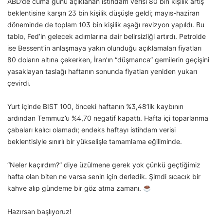
ABD’de cuma günü açıklanan istihdam verisi 80 bin kişilik artış
beklentisine karşın 23 bin kişilik düşüşle geldi; mayıs-haziran
döneminde de toplam 103 bin kişilik aşağı revizyon yapıldı. Bu
tablo, Fed’in gelecek adımlarına dair belirsizliği artırdı. Petrolde
ise Bessent’in anlaşmaya yakın olunduğu açıklamaları fiyatları
80 doların altına çekerken, İran’ın “düşmanca” gemilerin geçişini
yasaklayan taslağı haftanın sonunda fiyatları yeniden yukarı
çevirdi.
Yurt içinde BIST 100, önceki haftanın %3,48’lik kaybının
ardından Temmuz’u %4,70 negatif kapattı. Hafta içi toparlanma
çabaları kalıcı olamadı; endeks haftayı istihdam verisi
beklentisiyle sınırlı bir yükselişle tamamlama eğiliminde.
“Neler kaçırdım?” diye üzülmene gerek yok çünkü geçtiğimiz
hafta olan biten ne varsa senin için derledik. Şimdi sıcacık bir
kahve alıp gündeme bir göz atma zamanı.
Hazırsan başlıyoruz!