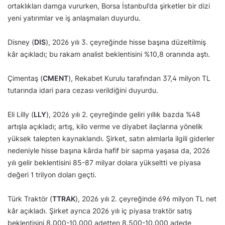
ortaklıkları damga vururken, Borsa İstanbul’da şirketler bir dizi
yeni yatırımlar ve iş anlaşmaları duyurdu.
Disney (
DIS
), 2026 yılı 3. çeyreğinde hisse başına düzeltilmiş
kâr açıkladı; bu rakam analist beklentisini %10,8 oranında aştı.
Çimentaş (
CMENT
), Rekabet Kurulu tarafından 37,4 milyon TL
tutarında idari para cezası verildiğini duyurdu.
Eli Lilly (
LLY
), 2026 yılı 2. çeyreğinde geliri yıllık bazda %48
artışla açıkladı; artış, kilo verme ve diyabet ilaçlarına yönelik
yüksek talepten kaynaklandı. Şirket, satın alımlarla ilgili giderler
nedeniyle hisse başına kârda hafif bir sapma yaşasa da, 2026
yılı gelir beklentisini 85-87 milyar dolara yükseltti ve piyasa
değeri 1 trilyon doları geçti.
Türk Traktör (
TTRAK
), 2026 yılı 2. çeyreğinde 696 milyon TL net
kâr açıkladı. Şirket ayrıca 2026 yılı iç piyasa traktör satış
beklentisini 8.000-10.000 adetten 8.500-10.000 adede