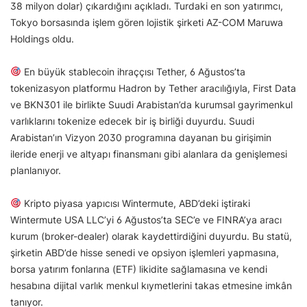
38 milyon dolar) çıkardığını açıkladı. Turdaki en son yatırımcı,
Tokyo borsasında işlem gören lojistik şirketi AZ-COM Maruwa
Holdings oldu.
En büyük stablecoin ihraççısı Tether, 6 Ağustos’ta
tokenizasyon platformu Hadron by Tether aracılığıyla, First Data
ve BKN301 ile birlikte Suudi Arabistan’da kurumsal gayrimenkul
varlıklarını tokenize edecek bir iş birliği duyurdu. Suudi
Arabistan’ın Vizyon 2030 programına dayanan bu girişimin
ileride enerji ve altyapı finansmanı gibi alanlara da genişlemesi
planlanıyor.
Kripto piyasa yapıcısı Wintermute, ABD’deki iştiraki
Wintermute USA LLC’yi 6 Ağustos’ta SEC’e ve FINRA’ya aracı
kurum (broker-dealer) olarak kaydettirdiğini duyurdu. Bu statü,
şirketin ABD’de hisse senedi ve opsiyon işlemleri yapmasına,
borsa yatırım fonlarına (ETF) likidite sağlamasına ve kendi
hesabına dijital varlık menkul kıymetlerini takas etmesine imkân
tanıyor.