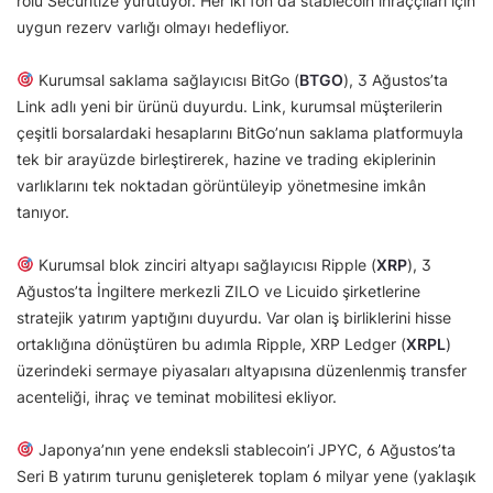
rolü Securitize yürütüyor. Her iki fon da stablecoin ihraççıları için
uygun rezerv varlığı olmayı hedefliyor.
Kurumsal saklama sağlayıcısı BitGo (
BTGO
), 3 Ağustos’ta
Link adlı yeni bir ürünü duyurdu. Link, kurumsal müşterilerin
çeşitli borsalardaki hesaplarını BitGo’nun saklama platformuyla
tek bir arayüzde birleştirerek, hazine ve trading ekiplerinin
varlıklarını tek noktadan görüntüleyip yönetmesine imkân
tanıyor.
Kurumsal blok zinciri altyapı sağlayıcısı Ripple (
XRP
), 3
Ağustos’ta İngiltere merkezli ZILO ve Licuido şirketlerine
stratejik yatırım yaptığını duyurdu. Var olan iş birliklerini hisse
ortaklığına dönüştüren bu adımla Ripple, XRP Ledger (
XRPL
)
üzerindeki sermaye piyasaları altyapısına düzenlenmiş transfer
acenteliği, ihraç ve teminat mobilitesi ekliyor.
Japonya’nın yene endeksli stablecoin’i JPYC, 6 Ağustos’ta
Seri B yatırım turunu genişleterek toplam 6 milyar yene (yaklaşık