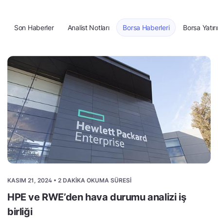
Son Haberler
Analist Notları
Borsa Haberleri
Borsa Yatırı
KASIM 21, 2024 • 2 DAKIKA OKUMA SÜRESI
HPE ve RWE’den hava durumu analizi iş
birliği