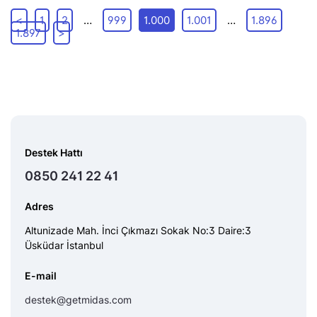
<
1
2
…
999
1.000
1.001
…
1.896
1.897
>
Destek Hattı
0850 241 22 41
Adres
Altunizade Mah. İnci Çıkmazı Sokak No:3 Daire:3
Üsküdar İstanbul
E-mail
destek@getmidas.com