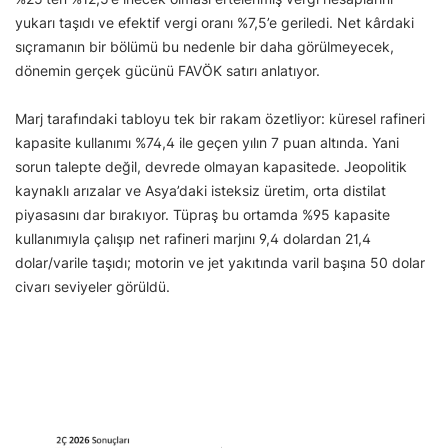
yukarı taşıdı ve efektif vergi oranı %7,5’e geriledi. Net kârdaki
sıçramanın bir bölümü bu nedenle bir daha görülmeyecek,
dönemin gerçek gücünü FAVÖK satırı anlatıyor.
Marj tarafındaki tabloyu tek bir rakam özetliyor: küresel rafineri
kapasite kullanımı %74,4 ile geçen yılın 7 puan altında. Yani
sorun talepte değil, devrede olmayan kapasitede. Jeopolitik
kaynaklı arızalar ve Asya’daki isteksiz üretim, orta distilat
piyasasını dar bırakıyor. Tüpraş bu ortamda %95 kapasite
kullanımıyla çalışıp net rafineri marjını 9,4 dolardan 21,4
dolar/varile taşıdı; motorin ve jet yakıtında varil başına 50 dolar
civarı seviyeler görüldü.