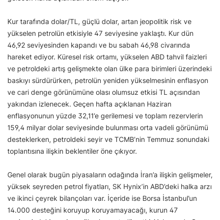
Kur tarafında dolar/TL, güçlü dolar, artan jeopolitik risk ve
yükselen petrolün etkisiyle 47 seviyesine yaklaştı. Kur dün
46,92 seviyesinden kapandı ve bu sabah 46,98 civarında
hareket ediyor. Küresel risk ortamı, yükselen ABD tahvil faizleri
ve petroldeki artış gelişmekte olan ülke para birimleri üzerindeki
baskıyı sürdürürken, petrolün yeniden yükselmesinin enflasyon
ve cari denge görünümüne olası olumsuz etkisi TL açısından
yakından izlenecek. Geçen hafta açıklanan Haziran
enflasyonunun yüzde 32,11’e gerilemesi ve toplam rezervlerin
159,4 milyar dolar seviyesinde bulunması orta vadeli görünümü
desteklerken, petroldeki seyir ve TCMB’nin Temmuz sonundaki
toplantısına ilişkin beklentiler öne çıkıyor.
Genel olarak bugün piyasaların odağında İran’a ilişkin gelişmeler,
yüksek seyreden petrol fiyatları, SK Hynix’in ABD’deki halka arzı
ve ikinci çeyrek bilançoları var. İçeride ise Borsa İstanbul’un
14.000 desteğini koruyup koruyamayacağı, kurun 47