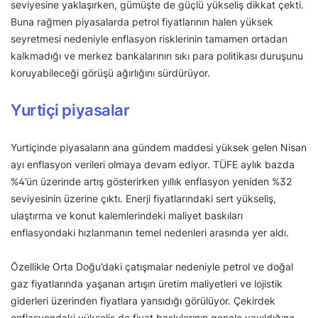
seviyesine yaklaşırken, gümüşte de güçlü yükseliş dikkat çekti.
Buna rağmen piyasalarda petrol fiyatlarının halen yüksek
seyretmesi nedeniyle enflasyon risklerinin tamamen ortadan
kalkmadığı ve merkez bankalarının sıkı para politikası duruşunu
koruyabileceği görüşü ağırlığını sürdürüyor.
Yurtiçi piyasalar
Yurtiçinde piyasaların ana gündem maddesi yüksek gelen Nisan
ayı enflasyon verileri olmaya devam ediyor. TÜFE aylık bazda
%4’ün üzerinde artış gösterirken yıllık enflasyon yeniden %32
seviyesinin üzerine çıktı. Enerji fiyatlarındaki sert yükseliş,
ulaştırma ve konut kalemlerindeki maliyet baskıları
enflasyondaki hızlanmanın temel nedenleri arasında yer aldı.
Özellikle Orta Doğu’daki çatışmalar nedeniyle petrol ve doğal
gaz fiyatlarında yaşanan artışın üretim maliyetleri ve lojistik
giderleri üzerinden fiyatlara yansıdığı görülüyor. Çekirdek
enflasyondaki yükseliş de fiyat baskılarının genele yayıldığına