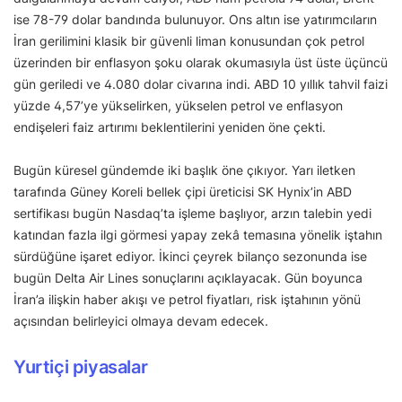
ise 78-79 dolar bandında bulunuyor. Ons altın ise yatırımcıların
İran gerilimini klasik bir güvenli liman konusundan çok petrol
üzerinden bir enflasyon şoku olarak okumasıyla üst üste üçüncü
gün geriledi ve 4.080 dolar civarına indi. ABD 10 yıllık tahvil faizi
yüzde 4,57’ye yükselirken, yükselen petrol ve enflasyon
endişeleri faiz artırımı beklentilerini yeniden öne çekti.
Bugün küresel gündemde iki başlık öne çıkıyor. Yarı iletken
tarafında Güney Koreli bellek çipi üreticisi SK Hynix’in ABD
sertifikası bugün Nasdaq’ta işleme başlıyor, arzın talebin yedi
katından fazla ilgi görmesi yapay zekâ temasına yönelik iştahın
sürdüğüne işaret ediyor. İkinci çeyrek bilanço sezonunda ise
bugün Delta Air Lines sonuçlarını açıklayacak. Gün boyunca
İran’a ilişkin haber akışı ve petrol fiyatları, risk iştahının yönü
açısından belirleyici olmaya devam edecek.
Yurtiçi piyasalar