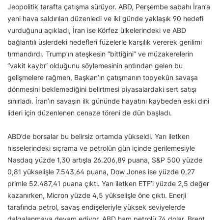
Jeopolitik tarafta çatışma sürüyor. ABD, Perşembe sabahı İran’a
yeni hava saldırıları düzenledi ve iki günde yaklaşık 90 hedefi
vurduğunu açıkladı, İran ise Körfez ülkelerindeki ve ABD
bağlantılı üslerdeki hedefleri füzelerle karşılık vererek gerilimi
tırmandırdı. Trump’ın ateşkesin “bittiğini” ve müzakerelerin
“vakit kaybı” olduğunu söylemesinin ardından gelen bu
gelişmelere rağmen, Başkan’ın çatışmanın topyekûn savaşa
dönmesini beklemediğini belirtmesi piyasalardaki sert satışı
sınırladı. İran’ın savaşın ilk gününde hayatını kaybeden eski dini
lideri için düzenlenen cenaze töreni de dün başladı.
ABD’de borsalar bu belirsiz ortamda yükseldi. Yarı iletken
hisselerindeki sıçrama ve petrolün gün içinde gerilemesiyle
Nasdaq yüzde 1,30 artışla 26.206,89 puana, S&P 500 yüzde
0,81 yükselişle 7.543,64 puana, Dow Jones ise yüzde 0,27
primle 52.487,41 puana çıktı. Yarı iletken ETF’i yüzde 2,5 değer
kazanırken, Micron yüzde 4,5 yükselişle öne çıktı. Enerji
tarafında petrol, savaş endişeleriyle yüksek seviyelerde
dalgalanmaya devam ediyor, ABD ham petrolü 74 dolar, Brent