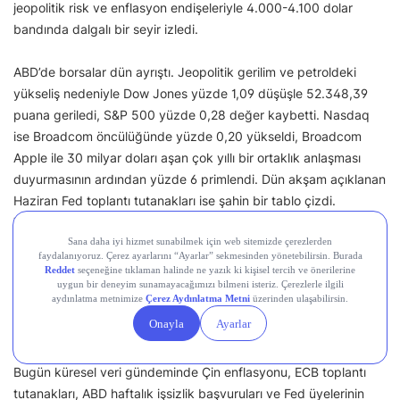
jeopolitik risk ve enflasyon endişeleriyle 4.000-4.100 dolar
bandında dalgalı bir seyir izledi.
ABD’de borsalar dün ayrıştı. Jeopolitik gerilim ve petroldeki
yükseliş nedeniyle Dow Jones yüzde 1,09 düşüşle 52.348,39
puana geriledi, S&P 500 yüzde 0,28 değer kaybetti. Nasdaq
ise Broadcom öncülüğünde yüzde 0,20 yükseldi, Broadcom
Apple ile 30 milyar doları aşan çok yıllı bir ortaklık anlaşması
duyurmasının ardından yüzde 6 primlendi. Dün akşam açıklanan
Haziran Fed toplantı tutanakları ise şahin bir tablo çizdi.
Tutanaklar, Fed’in tarafsız ve bekle-gör bir duruşa geçtiğini,
enflasyonun yukarı yönlü risklerinin temel endişe haline geldiğini
ve fiyat baskılarının enerji ile tarifelerin ötesine, ulaşım, hava
yolu biletleri ve konut dışı hizmetlere yayıldığını gösterdi. Komite
yıl sonu faiz patikası konusunda ikiye bölünmüş durumda,
birkaç üye Haziran’da faiz artırımı için gerekçe oluşturdu.
Bugün küresel veri gündeminde Çin enflasyonu, ECB toplantı
tutanakları, ABD haftalık işsizlik başvuruları ve Fed üyelerinin