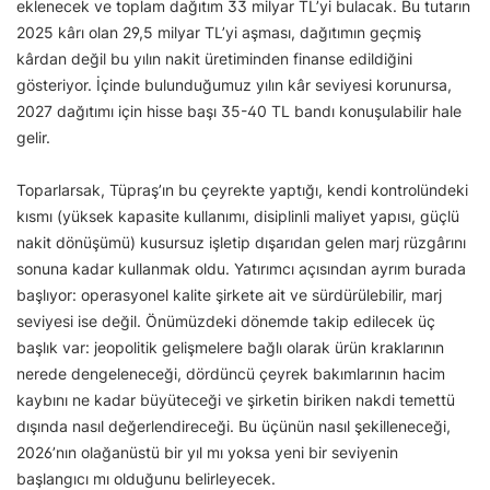
eklenecek ve toplam dağıtım 33 milyar TL’yi bulacak. Bu tutarın
2025 kârı olan 29,5 milyar TL’yi aşması, dağıtımın geçmiş
kârdan değil bu yılın nakit üretiminden finanse edildiğini
gösteriyor. İçinde bulunduğumuz yılın kâr seviyesi korunursa,
2027 dağıtımı için hisse başı 35-40 TL bandı konuşulabilir hale
gelir.
Toparlarsak, Tüpraş’ın bu çeyrekte yaptığı, kendi kontrolündeki
kısmı (yüksek kapasite kullanımı, disiplinli maliyet yapısı, güçlü
nakit dönüşümü) kusursuz işletip dışarıdan gelen marj rüzgârını
sonuna kadar kullanmak oldu. Yatırımcı açısından ayrım burada
başlıyor: operasyonel kalite şirkete ait ve sürdürülebilir, marj
seviyesi ise değil. Önümüzdeki dönemde takip edilecek üç
başlık var: jeopolitik gelişmelere bağlı olarak ürün kraklarının
nerede dengeleneceği, dördüncü çeyrek bakımlarının hacim
kaybını ne kadar büyüteceği ve şirketin biriken nakdi temettü
dışında nasıl değerlendireceği. Bu üçünün nasıl şekilleneceği,
2026’nın olağanüstü bir yıl mı yoksa yeni bir seviyenin
başlangıcı mı olduğunu belirleyecek.