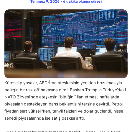
Temmuz 9, 2026 • 6 dakika okuma süresi
Küresel piyasalar, ABD-İran ateşkesinin yeniden bozulmasıyla
belirgin bir risk-off havasına girdi. Başkan Trump’ın Türkiye’deki
NATO Zirvesi’nde ateşkesin “bittiğini” ilan etmesi, haftalardır
piyasaları destekleyen barış beklentisini tersine çevirdi. Petrol
fiyatları sert yükselirken, tahvil faizleri ve dolar güçlendi, hisse
senedi piyasalarında ise satış baskısı arttı.