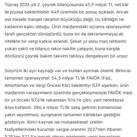
Tüpraş 2026 yılı 2. çeyrek bilançosunda 45,9 milyar TL net kâr
ile piyasa beklentisinin %49 üzerinde bir sonuç açıkladı. Ancak
asıl mesele manşet rakamın büyüklüğü değil, bu kârlılığın ne
kadarının kalıcı olduğu. Ürün marjlarındaki sıçrama operasyonel
tarafı gerçekten dönüştürdü; buna bir de tekrarlanmayacak
nitelikte bir vergi katkısı eklendi. Şirket yıl sonu marj rehberini
yukarı çekti ve bilanço rekor nakitle çalışıyor, buna karşılık
dördüncü çeyrek bakım takvimi tabloyu dengeleyen bir unsur.
Sürprizin iki ayrı kaynağı var ve bunları ayırmak önemli. Birincisi
tamamen operasyonel: 54,3 milyar TL’lik FAVÖK (Faiz,
Amortisman ve Vergi Öncesi Kâr) beklentiyi %39 aşarken, ürün
marjlarının varsayımların üzerinde gerçekleşmesiyle FAVÖK marjı
bir yıl önceki %7,6’lık rakamdan %14,1’e çıktı, yani neredeyse
ikiye katlandı. 386,4 milyar TL’lik satış gelirinin konsensüse
yakın seyretmesi, ayrışmanın tamamen kârlılıktan geldiğini
gösteriyor. İkinci kaynak ise muhasebesel: üretim
faaliyetlerindeki kurumlar vergisi oranının 2027’den itibaren
%25’ten %12,5’e inecek olması ertelenmiş vergi hesaplarını