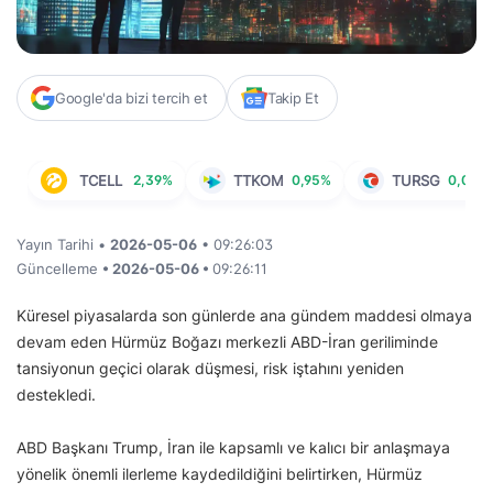
Google'da bizi tercih et
Takip Et
TCELL
2,39%
TTKOM
0,95%
TURSG
0,00%
Yayın Tarihi •
2026-05-06
• 09:26:03
Güncelleme
• 2026-05-06 •
09:26:11
Küresel piyasalarda son günlerde ana gündem maddesi olmaya
devam eden Hürmüz Boğazı merkezli ABD-İran geriliminde
tansiyonun geçici olarak düşmesi, risk iştahını yeniden
destekledi.
ABD Başkanı Trump, İran ile kapsamlı ve kalıcı bir anlaşmaya
yönelik önemli ilerleme kaydedildiğini belirtirken, Hürmüz