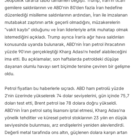
Jeopolitik tarafta tablo tamamen değişti. Trump, İran’ın ticari
gemilere saldırılarının ve ABD’nin 80’den fazla İran hedefine
düzenlediği misilleme saldırılarının ardından, İran ile imzalanan
mutabakat zaptının artık geçerli olmadığını, müzakerelerin
“vakit kaybı” olduğunu ve İran liderleriyle artık muhatap olmak
istemediğini açıkladı. Trump ayrıca İran’a ağır hava saldırıları
konusunda uyarıda bulunarak, ABD’nin İran petrol ihracatının
yüzde 90’ının gerçekleştiği Kharg Adası’nı hedef alabileceğini
ima etti. Bu açıklamalar, son haftalarda petroldeki düşüşe
dayanan olumlu havayı sert biçimde tersine çeviren bir gelişme
oldu.
Petrol fiyatları bu haberlerle sıçradı. ABD ham petrolü yüzde
2’nin üzerinde yükselerek 74 dolar seviyelerini, gün içinde 75,7
doları test etti, Brent petrol ise 78 dolara doğru yükseldi.
ABD’nin İran petrol satış lisansını iptal etmesi, Kharg Adası’na
yönelik tehditler ve küresel petrol stoklarının 23 yılın en düşük
seviyesinde bulunması, arz endişelerini yeniden alevlendirdi.
Değerli metal tarafında ons altın, güçlenen dolara karşın artan