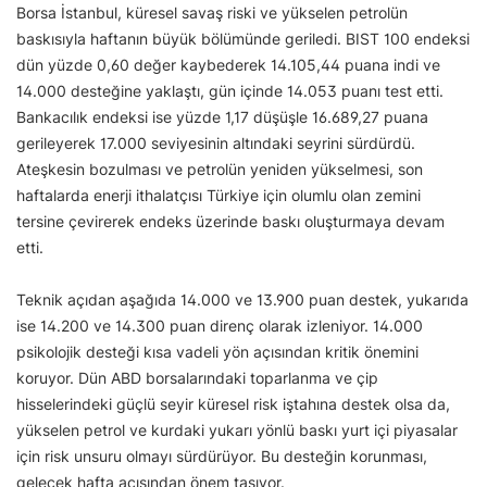
Borsa İstanbul, küresel savaş riski ve yükselen petrolün
baskısıyla haftanın büyük bölümünde geriledi. BIST 100 endeksi
dün yüzde 0,60 değer kaybederek 14.105,44 puana indi ve
14.000 desteğine yaklaştı, gün içinde 14.053 puanı test etti.
Bankacılık endeksi ise yüzde 1,17 düşüşle 16.689,27 puana
gerileyerek 17.000 seviyesinin altındaki seyrini sürdürdü.
Ateşkesin bozulması ve petrolün yeniden yükselmesi, son
haftalarda enerji ithalatçısı Türkiye için olumlu olan zemini
tersine çevirerek endeks üzerinde baskı oluşturmaya devam
etti.
Teknik açıdan aşağıda 14.000 ve 13.900 puan destek, yukarıda
ise 14.200 ve 14.300 puan direnç olarak izleniyor. 14.000
psikolojik desteği kısa vadeli yön açısından kritik önemini
koruyor. Dün ABD borsalarındaki toparlanma ve çip
hisselerindeki güçlü seyir küresel risk iştahına destek olsa da,
yükselen petrol ve kurdaki yukarı yönlü baskı yurt içi piyasalar
için risk unsuru olmayı sürdürüyor. Bu desteğin korunması,
gelecek hafta açısından önem taşıyor.