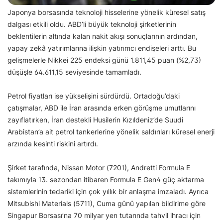
Japonya borsasında teknoloji hisselerine yönelik küresel satış
dalgası etkili oldu. ABD’li büyük teknoloji şirketlerinin
beklentilerin altında kalan nakit akışı sonuçlarının ardından,
yapay zekâ yatırımlarına ilişkin yatırımcı endişeleri arttı. Bu
gelişmelerle Nikkei 225 endeksi günü 1.811,45 puan (%2,73)
düşüşle 64.611,15 seviyesinde tamamladı.
Petrol fiyatları ise yükselişini sürdürdü. Ortadoğu’daki
çatışmalar, ABD ile İran arasında erken görüşme umutlarını
zayıflatırken, İran destekli Husilerin Kızıldeniz’de Suudi
Arabistan’a ait petrol tankerlerine yönelik saldırıları küresel enerji
arzında kesinti riskini artırdı.
Şirket tarafında, Nissan Motor (7201), Andretti Formula E
takımıyla 13. sezondan itibaren Formula E Gen4 güç aktarma
sistemlerinin tedariki için çok yıllık bir anlaşma imzaladı. Ayrıca
Mitsubishi Materials (5711), Cuma günü yapılan bildirime göre
Singapur Borsası’na 70 milyar yen tutarında tahvil ihracı için