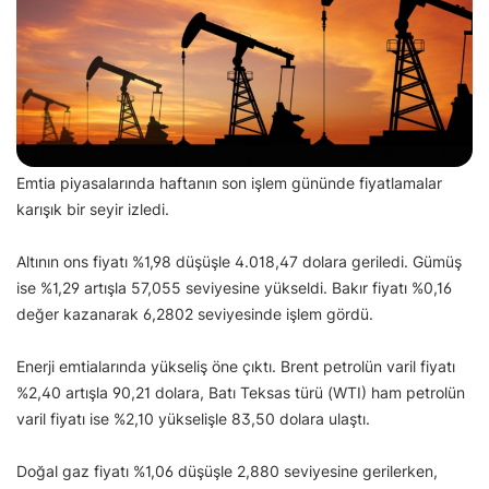
Emtia piyasalarında haftanın son işlem gününde fiyatlamalar
karışık bir seyir izledi.
Altının ons fiyatı %1,98 düşüşle 4.018,47 dolara geriledi. Gümüş
ise %1,29 artışla 57,055 seviyesine yükseldi. Bakır fiyatı %0,16
değer kazanarak 6,2802 seviyesinde işlem gördü.
Enerji emtialarında yükseliş öne çıktı. Brent petrolün varil fiyatı
%2,40 artışla 90,21 dolara, Batı Teksas türü (WTI) ham petrolün
varil fiyatı ise %2,10 yükselişle 83,50 dolara ulaştı.
Doğal gaz fiyatı %1,06 düşüşle 2,880 seviyesine gerilerken,