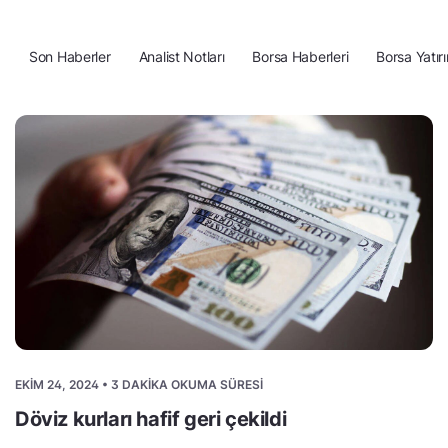
Son Haberler
Analist Notları
Borsa Haberleri
Borsa Yatırı
EKIM 24, 2024 • 3 DAKIKA OKUMA SÜRESI
Döviz kurları hafif geri çekildi