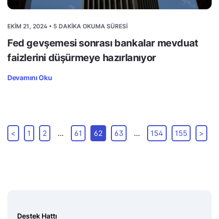
EKIM 21, 2024 • 5 DAKIKA OKUMA SÜRESI
Fed gevşemesi sonrası bankalar mevduat
faizlerini düşürmeye hazırlanıyor
Devamını Oku
<
1
2
…
61
62
63
…
154
155
>
Destek Hattı