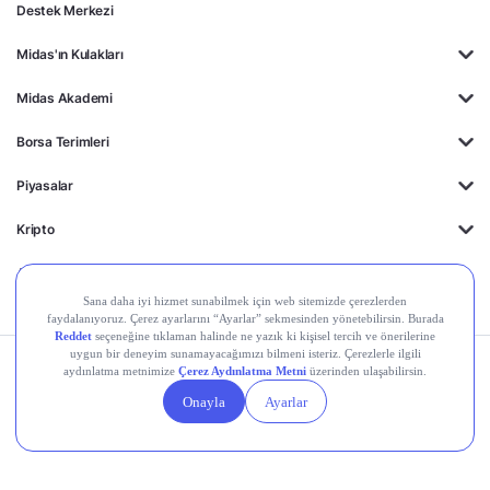
Destek Merkezi
Midas'ın Kulakları
Midas Akademi
Borsa Terimleri
Piyasalar
Kripto
Ayrıcalıklar
Kişisel Verilerin
Gizlilik
Yasal
Çerez
Korunması
Politikası
Duyurular
Ayarları
© 2026 Midas Finansal Teknolojiler A.Ş. Tüm hakları saklıdır.