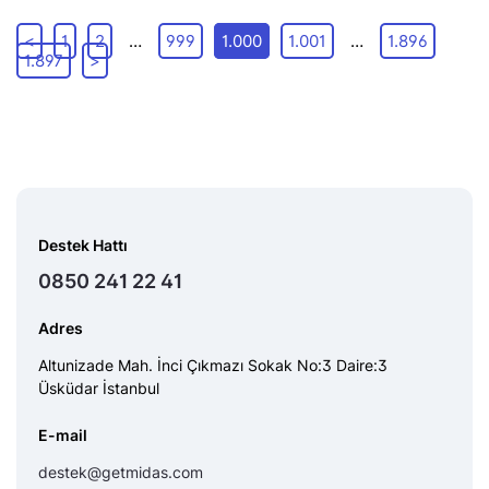
<
1
2
…
999
1.000
1.001
…
1.896
1.897
>
Destek Hattı
0850 241 22 41
Adres
Altunizade Mah. İnci Çıkmazı Sokak No:3 Daire:3
Üsküdar İstanbul
E-mail
destek@getmidas.com