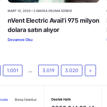
MART 10, 2025 • 2 DAKIKA OKUMA SÜRESI
nVent Electric Avail’i 975 milyon
dolara satın alıyor
Devamını Oku
1.001
…
3.019
3.020
>
Destek Hattı
mızda
Borsa İstanbul