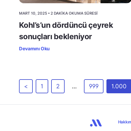
MART 10, 2025 • 2 DAKIKA OKUMA SÜRESI
Kohl’s’un dördüncü çeyrek
sonuçları bekleniyor
Devamını Oku
<
1
2
…
999
1.000
Hakkı