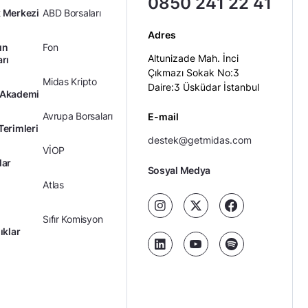
0850 241 22 41
 Merkezi
ABD Borsaları
Adres
ın
Fon
Altunizade Mah. İnci
arı
Çıkmazı Sokak No:3
Midas Kripto
Daire:3 Üsküdar İstanbul
 Akademi
Avrupa Borsaları
E-mail
Terimleri
destek@getmidas.com
VİOP
lar
Sosyal Medya
Atlas
Sıfır Komisyon
ıklar
Kredili Yatırım
Ücretler