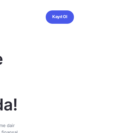
Kayıt Ol
e
da!
me dair
 finansal