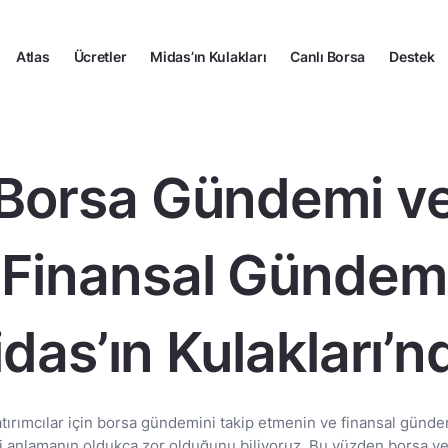
Atlas
Ücretler
Midas’ın Kulakları
Canlı Borsa
Destek
Borsa Gündemi v
Finansal Gündem
das’ın Kulakları’n
atırımcılar için borsa gündemini takip etmenin ve finansal günde
ri anlamanın oldukça zor olduğunu biliyoruz. Bu yüzden borsa ve