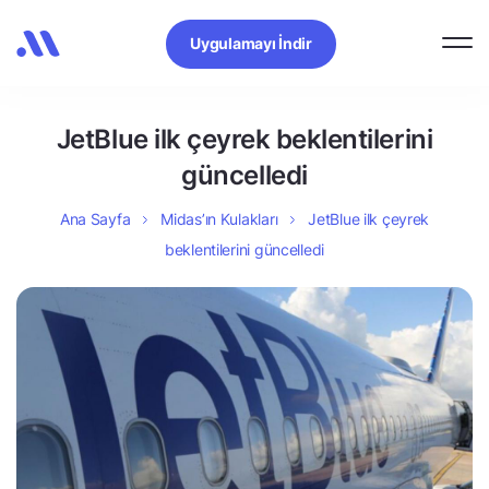
Uygulamayı İndir
JetBlue ilk çeyrek beklentilerini
güncelledi
Ana Sayfa
Midas’ın Kulakları
JetBlue ilk çeyrek
beklentilerini güncelledi