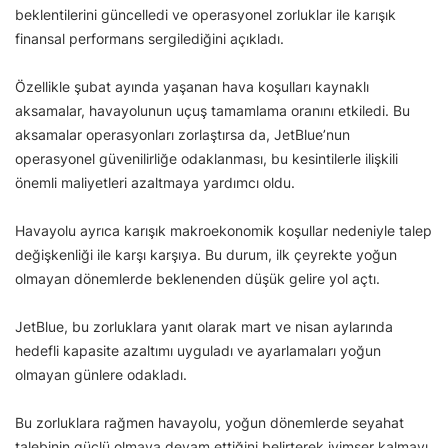
beklentilerini güncelledi ve operasyonel zorluklar ile karışık
finansal performans sergilediğini açıkladı.
Özellikle şubat ayında yaşanan hava koşulları kaynaklı
aksamalar, havayolunun uçuş tamamlama oranını etkiledi. Bu
aksamalar operasyonları zorlaştırsa da, JetBlue’nun
operasyonel güvenilirliğe odaklanması, bu kesintilerle ilişkili
önemli maliyetleri azaltmaya yardımcı oldu.
Havayolu ayrıca karışık makroekonomik koşullar nedeniyle talep
değişkenliği ile karşı karşıya. Bu durum, ilk çeyrekte yoğun
olmayan dönemlerde beklenenden düşük gelire yol açtı.
JetBlue, bu zorluklara yanıt olarak mart ve nisan aylarında
hedefli kapasite azaltımı uyguladı ve ayarlamaları yoğun
olmayan günlere odakladı.
Bu zorluklara rağmen havayolu, yoğun dönemlerde seyahat
talebinin güçlü olmaya devam ettiğini belirterek iyimser kalmayı