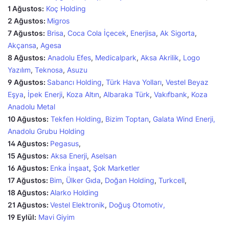
1 Ağustos:
Koç Holding
2 Ağustos:
Migros
7 Ağustos:
Brisa
,
Coca Cola İçecek
,
Enerjisa
,
Ak Sigorta
,
Akçansa
,
Agesa
8 Ağustos:
Anadolu Efes
,
Medicalpark
,
Aksa Akrilik
,
Lo
g
o
Yazılım
,
Teknosa
,
Asuzu
9 Ağustos:
Sabancı Holding
,
Türk Hava Yolları
,
Vestel Beyaz
Eşya
,
İpek Enerji
,
Koza Altın
,
Albaraka Türk
,
Vakıfbank
,
Koza
Anadolu Metal
10 Ağustos:
Tekfen Holding
,
Bizim Toptan
,
Galata Wind Enerji,
Anadolu Grubu Holding
14 Ağustos:
Pegasus
,
15 Ağustos:
Aksa Enerji
,
Aselsan
16 Ağustos:
Enka İnşaat
,
Şok Marketler
17 Ağustos:
Bim
,
Ülker Gıda
,
Doğan Holding
,
Turkcell
,
18 Ağustos:
Alarko Holding
21 Ağustos:
Vestel Elektronik
,
Doğuş Otomotiv,
19 Eylül:
Mavi Giyim