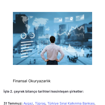
Finansal Okuryazarlık
İşte 2. çeyrek bilanço tarihleri kesinleşen şirketler:
31 Temmuz:
Aygaz
,
Tüpraş
,
Türkiye Sınai Kalkınma Bankası
,