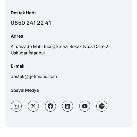
Destek Hattı
0850 241 22 41
Adres
Altunizade Mah. İnci Çıkmazı Sokak No:3 Daire:3
Üsküdar İstanbul
E-mail
destek@getmidas.com
Sosyal Medya