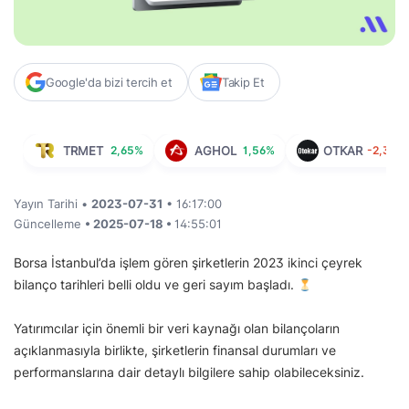
Google'da bizi tercih et
Takip Et
TRMET
2,65%
AGHOL
1,56%
OTKAR
-2,33%
Yayın Tarihi •
2023-07-31
• 16:17:00
Güncelleme
• 2025-07-18 •
14:55:01
Borsa İstanbul’da işlem gören şirketlerin 2023 ikinci çeyrek
bilanço tarihleri belli oldu ve geri sayım başladı.
Yatırımcılar için önemli bir veri kaynağı olan bilançoların
açıklanmasıyla birlikte, şirketlerin finansal durumları ve
performanslarına dair detaylı bilgilere sahip olabileceksiniz.