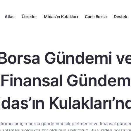
Atlas
Ücretler
Midas’ın Kulakları
Canlı Borsa
Destek
Borsa Gündemi v
Finansal Gündem
das’ın Kulakları’n
atırımcılar için borsa gündemini takip etmenin ve finansal günde
ri anlamanın oldukça zor olduğunu biliyoruz. Bu yüzden borsa ve