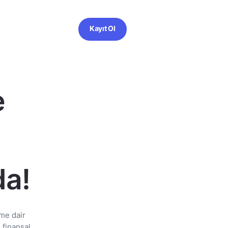
Kayıt Ol
e
da!
me dair
 finansal