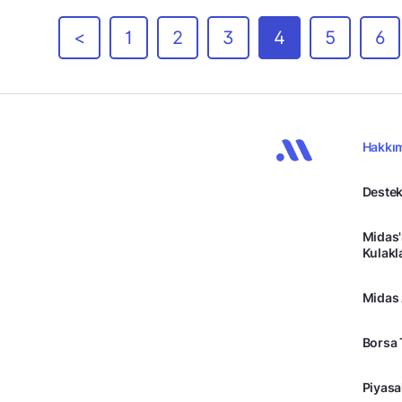
<
1
2
3
4
5
6
Hakkı
Destek
Midas'
Kulakl
Midas
Borsa 
Piyasa