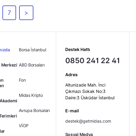
7
>
Destek Hattı
mızda
Borsa İstanbul
0850 241 22 41
 Merkezi
ABD Borsaları
Adres
ın
Fon
Altunizade Mah. İnci
arı
Çıkmazı Sokak No:3
Midas Kripto
Daire:3 Üsküdar İstanbul
 Akademi
Avrupa Borsaları
E-mail
Terimleri
destek@getmidas.com
VİOP
lar
Sosyal Medya