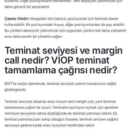
kullanılır. Diğer pozisyonların etkilenmez. Yeni başlayan yatırımcılar için
daha güvenli bir seçenektir.
Çapraz Marjin:
Hesaptaki tüm bakiye, pozisyonlar için teminat olarak
kullanılabilir. Bir pozisyondaki kayıp, diğer pozisyonlardan da pay alabilir.
Bu yöntem deneyimli yatırımcılar için uygundur, çünkü risk daha yüksektir
ama daha esnek bir yönetim sağlar.
Teminat seviyesi ve margin
call nedir? VİOP teminat
tamamlama çağrısı nedir?
BIST’te marjin işlemlerde, teminat seviyesi yatırım hesabınızın sağlık
göstergesidir.
Teminat seviyesi düşerse aracı kurum seni margin call, yani teminat
tamamlama çağrısı ile uyarır. Teminatın pozisyon açmak için gereken
minimum seviyenin altına düştüğünde ek teminat yatırman istenir. Ek
teminat yatıramazsan sahip olduğun hisseler, teminat seviyen sağlıklı
seviyeye gelene kadar aracı kurumun tarafından satılır.