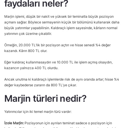
faydaları neler?
Marjin işlemi, düşük bir nakit ve yüksek bir teminatla büyük pozisyon
açmanı sağlar. Böylece sermayenin küçük bir bölümünü kullanarak daha
büyük yatırımlar yapabilirsin. Kaldıraçlı işlem sayesinde, kârların normal
yatırımın çok üzerine çıkabilir.
Örneğin, 20.000 TL’lik bir pozisyon açtın ve hisse senedi %4 değer
kazandı. Kârın 800 TL olur.
Eğer kaldıraç kullanmasaydın ve 10.000 TL ile işlem açmış olsaydın,
kazancın yalnızca 400 TL olurdu.
Ancak unutma ki kaldıraçlı işlemlerde risk de aynı oranda artar; hisse %4
değer kaybederse zararın da 800 TL’ye çıkar.
Marjin türleri nedir?
Yatırımcılar için iki temel marjin türü vardır:
İzole Marjin:
Pozisyonun için ayrılan teminat sadece o pozisyon için