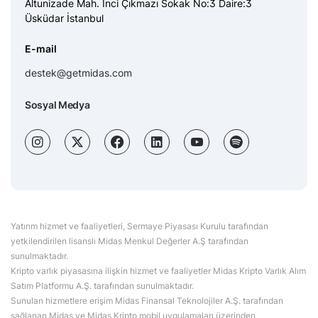
Altunizade Mah. İnci Çıkmazı Sokak No:3 Daire:3
Üsküdar İstanbul
E-mail
destek@getmidas.com
Sosyal Medya
Yatırım hizmet ve faaliyetleri, Sermaye Piyasası Kurulu tarafından
yetkilendirilen lisanslı Midas Menkul Değerler A.Ş tarafından
sunulmaktadır.
Kripto varlık piyasasına ilişkin hizmet ve faaliyetler Midas Kripto Varlık Alım
Satım Platformu A.Ş. tarafından sunulmaktadır.
Sunulan hizmetlere erişim Midas Finansal Teknolojiler A.Ş. tarafından
sağlanan Midas ve Midas Kripto mobil uygulamaları üzerinden