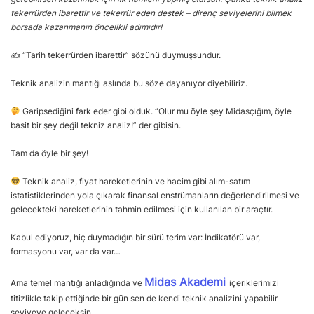
tekerrürden ibarettir ve tekerrür eden destek – direnç seviyelerini bilmek
borsada kazanmanın öncelikli adımıdır!
✍ “Tarih tekerrürden ibarettir” sözünü duymuşsundur.
Teknik analizin mantığı aslında bu söze dayanıyor diyebiliriz.
Garipsediğini fark eder gibi olduk. “Olur mu öyle şey Midasçığım, öyle
basit bir şey değil tekniz analiz!” der gibisin.
Tam da öyle bir şey!
Teknik analiz, fiyat hareketlerinin ve hacim gibi alım-satım
istatistiklerinden yola çıkarak finansal enstrümanların değerlendirilmesi ve
gelecekteki hareketlerinin tahmin edilmesi için kullanılan bir araçtır.
Kabul ediyoruz, hiç duymadığın bir sürü terim var: İndikatörü var,
formasyonu var, var da var…
Midas Akademi
Ama temel mantığı anladığında ve
içeriklerimizi
titizlikle takip ettiğinde bir gün sen de kendi teknik analizini yapabilir
seviyeye geleceksin.