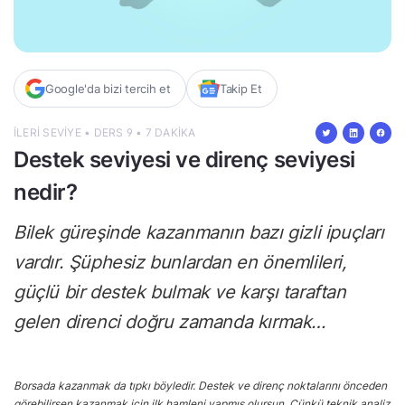
Google'da bizi tercih et
Takip Et
İLERI SEVIYE • DERS 9 • 7 DAKIKA
Destek seviyesi ve direnç seviyesi
nedir?
Bilek güreşinde kazanmanın bazı gizli ipuçları
vardır. Şüphesiz bunlardan en önemlileri,
güçlü bir destek bulmak ve karşı taraftan
gelen direnci doğru zamanda kırmak…
Borsada kazanmak da tıpkı böyledir. Destek ve direnç noktalarını önceden
görebilirsen kazanmak için ilk hamleni yapmış olursun. Çünkü teknik analiz