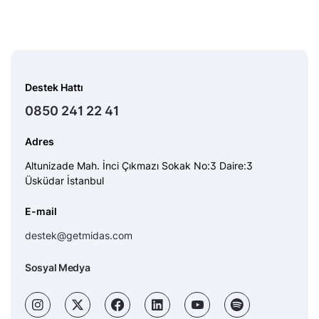
Destek Hattı
0850 241 22 41
Adres
Altunizade Mah. İnci Çıkmazı Sokak No:3 Daire:3
Üsküdar İstanbul
E-mail
destek@getmidas.com
Sosyal Medya