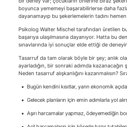
bir deney var; çocukların önlerine biraz şeker
boyunca yememeyi başarabilirlerse daha fazla
dayanamayıp bu şekerlemelerin tadını hemen 
Psikolog Walter Mischel tarafından üretilen bu
başarıya ulaşılmasına dayanıyor. Hatta bu dene
sınavlarında iyi sonuçlar elde ettiği de deneyi
Tasarruf da tam olarak böyle bir şey; anlık o
ayarladığın, bir sonraki adımda kazanacağın şe
Neden tasarruf alışkanlığını kazanmalısın? Sır
Bugün kendini kısıtlar, yarın ekonomik açıd
Gelecek planların için emin adımlarla yol alır
Aşırı harcamalar yapmaz, ödeyemediğin bor
Acil harcamaların için köşede hazır tutabilec