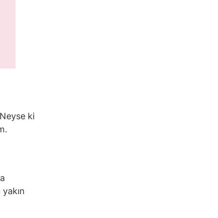
. Neyse ki
ım.
ra
 yakın