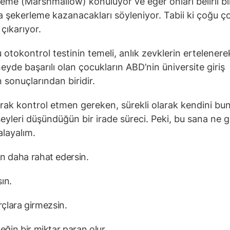
leme (Marshmallow) konuluyor ve eğer onları belirli bi
 şekerleme kazanacakları söyleniyor. Tabii ki çoğu ç
çıkarıyor.
 otokontrol testinin temeli, anlık zevklerin ertelenere
yde başarılı olan çocukların ABD’nin üniversite giriş
n sonuçlarından biridir.
larak kontrol etmen gereken, sürekli olarak kendini bu
yleri düşündüğün bir irade süreci. Peki, bu sana ne ge
alayalım.
an daha rahat edersin.
sın.
çlara girmezsin.
eğin bir miktar paran olur.