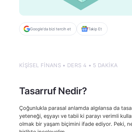
Google'da bizi tercih et
Takip Et
KIŞISEL FINANS • DERS 4 • 5 DAKIKA
Tasarruf Nedir?
Çoğunlukla parasal anlamda algılansa da tasarr
yeteneği, eşyayı ve tabii ki parayı verimli ku
olmak bir yaşam biçimini ifade ediyor. Peki, n
birlikte inceleyelim.