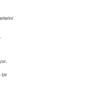
rlerini
.
yor.
 bir