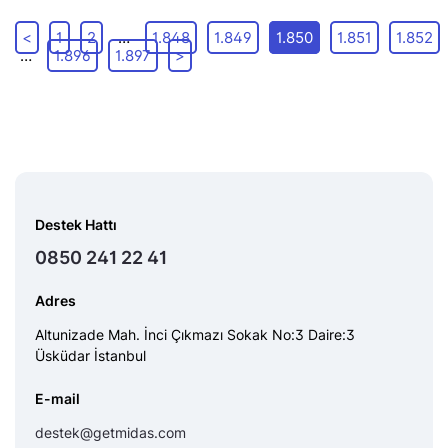
<
1
2
…
1.848
1.849
1.850
1.851
1.852
…
1.896
1.897
>
Destek Hattı
0850 241 22 41
Adres
Altunizade Mah. İnci Çıkmazı Sokak No:3 Daire:3
Üsküdar İstanbul
E-mail
destek@getmidas.com