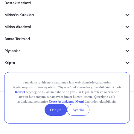
Destek Merkezi
Midas'ın Kulakları
Midas Akademi
Borsa Terimleri
Piyasalar
Kripto
Ayrıcalıklar
Kişisel Verilerin
Gizlilik
Yasal
Çerez
Korunması
Politikası
Duyurular
Ayarları
© 2026 Midas Finansal Teknolojiler A.Ş. Tüm hakları saklıdır.