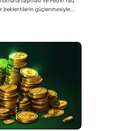
numuna taşıması ve Fed’in faiz
ir beklentilerin güçlenmesiyle…