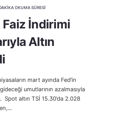
1 DAKIKA OKUMA SÜRESI
Faiz İndirimi
ıyla Altın
i
, piyasaların mart ayında Fed’in
e gideceği umutlarının azalmasıyla
. Spot altın TSİ 15.30’da 2.028
ken,…