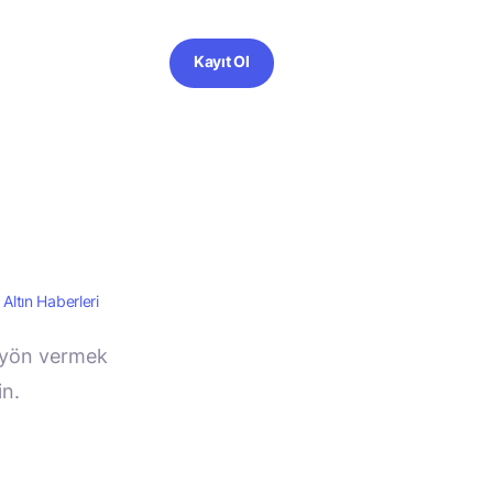
Kayıt Ol
Altın Haberleri
re yön vermek
in.