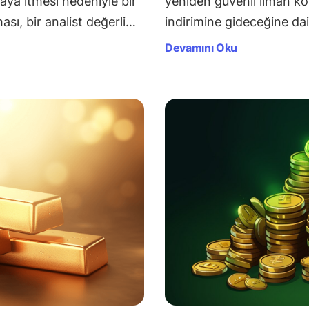
maya itmesi nedeniyle bir
yeniden güvenli liman ko
ası, bir analist değerli…
indirimine gideceğine da
Devamını Oku