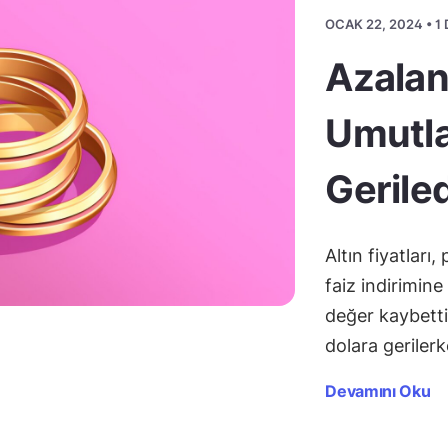
OCAK 22, 2024 • 
Azalan 
Umutlar
Geriled
Altın fiyatları
faiz indirimin
değer kaybetti
dolara geriler
Devamını Oku