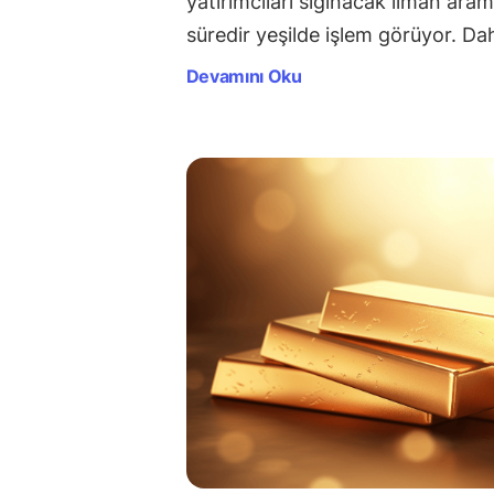
yatırımcıları sığınacak liman ara
süredir yeşilde işlem görüyor. Dah
Devamını Oku