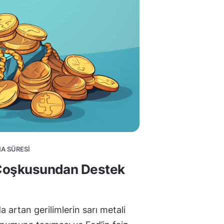
MA SÜRESI
d Coşkusundan Destek
da artan gerilimlerin sarı metali