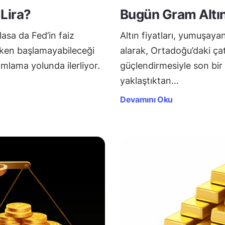
 Lira?
Bugün Gram Altı
şlasa da Fed’in faiz
Altın fiyatları, yumuşay
erken başlamayabileceği
alarak, Ortadoğu’daki çat
amlama yolunda ilerliyor.
güçlendirmesiyle son bir 
yaklaştıktan…
Devamını Oku