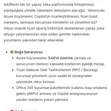
tekliflerini tek bir yapay zeka platformunda birleştirmeyi
planladığına yönelik haberlerin detaylarını alacağız. Yatırımcılar,
Azure büyümesini, Copilot’un ticarileştirilmesini, ticari bulut
marjlarını, sermaye harcaması trendlerini ve yönetimin 627
milyar dolarlık ticari sipariş birikimiyle desteklenen yapay zeka
altyapı yatırımlarından elde edilen getiriler hakkındaki
yorumlarını yakından takip edecekler.
Boğa Senaryosu:
Azure büyümesinin
%40’ın üzerine
çıkması ve
sunucu/veri merkezi kapasite kısıtlarının aşıldığı mesajı.
Ticari Gelecek Gelir Taahhütlerinin (RPO / Backlog)
kurumsal şirketlerin uzun vadeli AI sözleşmeleri
sayesinde rekor kırması.
Office 365 kurumsal paketlerinde kullanıcı başı ortalama
gelirin (ARPU) artması ve Copilot entegrasyonunun
yazılım marjlarını yukarı çekmesi.