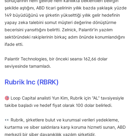
sonuçlarının hem gelirde hem kârlılıkta beklentileri belirgin
şekilde aştığını, ABD ticari gelirinin yıllık bazda yaklaşık yüzde
149 büyüdüğünü ve şirketin yükselttiği yıllık gelir hedefinin
yapay zeka talebini somut müşteri değerine dönüştürme
becerisini yansıttığını belirtti. Zelnick, Palantir’in yazılım
sektöründeki rakiplerinin birkaç adım önünde konumlandığını
ifade etti.
Palantir Technologies, bir önceki seansı 162,66 dolar
seviyesinde tamamladı.
Rubrik Inc (RBRK)
Loop Capital analisti Yun Kim, Rubrik için “AL” tavsiyesiyle
takibe başladı ve hedef fiyat olarak 100 dolar belirledi.
Rubrik, şirketlere bulut ve kurumsal verileri yedekleme,
kurtarma ve siber saldırılara karşı koruma hizmeti sunan, ABD
merkezli bir siber dayanıklılık yazılım şirketidir.