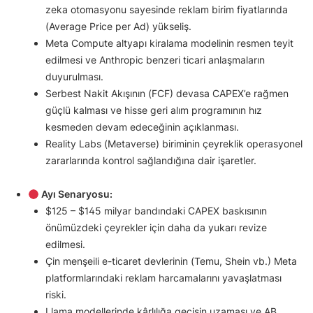
zeka otomasyonu sayesinde reklam birim fiyatlarında
(Average Price per Ad) yükseliş.
Meta Compute altyapı kiralama modelinin resmen teyit
edilmesi ve Anthropic benzeri ticari anlaşmaların
duyurulması.
Serbest Nakit Akışının (FCF) devasa CAPEX’e rağmen
güçlü kalması ve hisse geri alım programının hız
kesmeden devam edeceğinin açıklanması.
Reality Labs (Metaverse) biriminin çeyreklik operasyonel
zararlarında kontrol sağlandığına dair işaretler.
Ayı Senaryosu:
$125 – $145 milyar bandındaki CAPEX baskısının
önümüzdeki çeyrekler için daha da yukarı revize
edilmesi.
Çin menşeili e-ticaret devlerinin (Temu, Shein vb.) Meta
platformlarındaki reklam harcamalarını yavaşlatması
riski.
Llama modellerinde kârlılığa geçişin uzaması ve AB