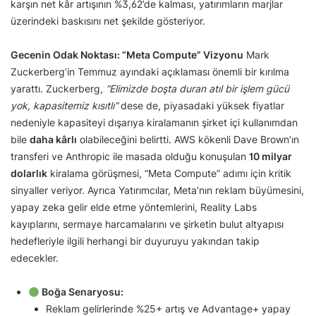
karşın net kâr artışının %3,62’de kalması, yatırımların marjlar
üzerindeki baskısını net şekilde gösteriyor.
Gecenin Odak Noktası: “Meta Compute” Vizyonu
Mark
Zuckerberg’in Temmuz ayındaki açıklaması önemli bir kırılma
yarattı. Zuckerberg,
“Elimizde boşta duran atıl bir işlem gücü
yok, kapasitemiz kısıtlı”
dese de, piyasadaki yüksek fiyatlar
nedeniyle kapasiteyi dışarıya kiralamanın şirket içi kullanımdan
bile
daha kârlı
olabileceğini belirtti. AWS kökenli Dave Brown’ın
transferi ve Anthropic ile masada olduğu konuşulan
10 milyar
dolarlık
kiralama görüşmesi, “Meta Compute” adımı için kritik
sinyaller veriyor. Ayrıca Yatırımcılar, Meta’nın reklam büyümesini,
yapay zeka gelir elde etme yöntemlerini, Reality Labs
kayıplarını, sermaye harcamalarını ve şirketin bulut altyapısı
hedefleriyle ilgili herhangi bir duyuruyu yakından takip
edecekler.
Boğa Senaryosu:
Reklam gelirlerinde %25+ artış ve Advantage+ yapay