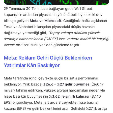
29 Temmuzu 30 Temmuza bağlayan gece Wall Street
kapanışının ardından piyasaların yönünü belirleyecek iki dev
bilanço geliyor:
Meta
ve
Microsoft
. Geçtiğimiz hafta açıklanan
Tesla ve Alphabet bilançoları piyasadaki düşüş havasını
dağıtmaya yetmediği gibi,
“Yapay zekaya dökülen yüksek
sermaye harcamalarının (CAPEX) kısa vadede maddi bir karşılığı
olacak mı?”
sorusunu yeniden gündeme taşıdı.
Meta: Reklam Geliri Güçlü Beklenirken
Yatırımlar Kârı Baskılıyor
Meta tarafında ikinci çeyrekte güçlü bir satış performansı
bekleniyor. Yıllık bazda
%26,6 – %27 gelir büyümesi
($60,17
milyar) tahmin edilirken, yüksek altyapı harcamaları nedeniyle
hisse başı kâr büyümesinin
%3,62 ile sınırlı kalması
($7,40
EPS) öngörülüyor. Meta, art arda 8 çeyrekte hisse başına
kazanç (EPS) ve gelir beklentilerini aştı. Gelirdeki %27’lik artışa