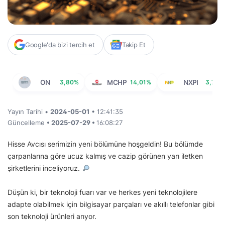
Google'da bizi tercih et
Takip Et
ON
3,80%
MCHP
14,01%
NXPI
3,76%
Yayın Tarihi •
2024-05-01
• 12:41:35
Güncelleme
• 2025-07-29 •
16:08:27
Hisse Avcısı serimizin yeni bölümüne hoşgeldin! Bu bölümde
çarpanlarına göre ucuz kalmış ve cazip görünen yarı iletken
şirketlerini inceliyoruz.
Düşün ki, bir teknoloji fuarı var ve herkes yeni teknolojilere
adapte olabilmek için bilgisayar parçaları ve akıllı telefonlar gibi
son teknoloji ürünleri arıyor.