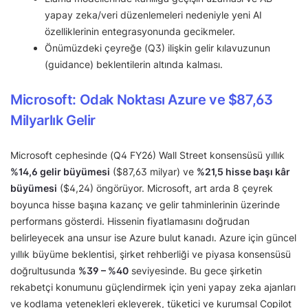
yapay zeka/veri düzenlemeleri nedeniyle yeni AI
özelliklerinin entegrasyonunda gecikmeler.
Önümüzdeki çeyreğe (Q3) ilişkin gelir kılavuzunun
(guidance) beklentilerin altında kalması.
Microsoft: Odak Noktası Azure ve $87,63
Milyarlık Gelir
Microsoft cephesinde (Q4 FY26) Wall Street konsensüsü yıllık
%14,6 gelir büyümesi
($87,63 milyar) ve
%21,5 hisse başı kâr
büyümesi
($4,24) öngörüyor. Microsoft, art arda 8 çeyrek
boyunca hisse başına kazanç ve gelir tahminlerinin üzerinde
performans gösterdi. Hissenin fiyatlamasını doğrudan
belirleyecek ana unsur ise Azure bulut kanadı. Azure için güncel
yıllık büyüme beklentisi, şirket rehberliği ve piyasa konsensüsü
doğrultusunda
%39 – %40
seviyesinde. Bu gece şirketin
rekabetçi konumunu güçlendirmek için yeni yapay zeka ajanları
ve kodlama yetenekleri ekleyerek, tüketici ve kurumsal Copilot