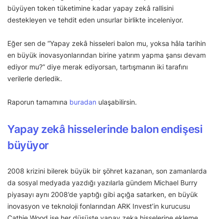
büyüyen token tüketimine kadar yapay zekâ rallisini
destekleyen ve tehdit eden unsurlar birlikte inceleniyor.
Eğer sen de “Yapay zekâ hisseleri balon mu, yoksa hâla tarihin
en büyük inovasyonlarından birine yatırım yapma şansı devam
ediyor mu?” diye merak ediyorsan, tartışmanın iki tarafını
verilerle derledik.
Raporun tamamına
buradan
ulaşabilirsin.
Yapay zekâ hisselerinde balon endişesi
büyüyor
2008 krizini bilerek büyük bir şöhret kazanan, son zamanlarda
da sosyal medyada yazdığı yazılarla gündem Michael Burry
piyasayı aynı 2008’de yaptığı gibi açığa satarken, en büyük
inovasyon ve teknoloji fonlarından ARK Invest’in kurucusu
Cathie Wood ise her düşüşte yapay zeka hisselerine ekleme