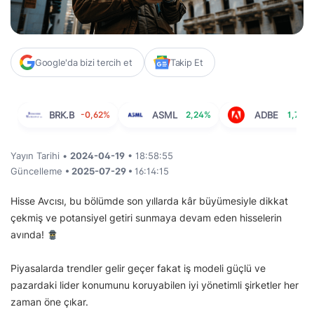
Google'da bizi tercih et
Takip Et
BRK.B
-0,62%
ASML
2,24%
ADBE
1,75%
Yayın Tarihi •
2024-04-19
• 18:58:55
Güncelleme
• 2025-07-29 •
16:14:15
Hisse Avcısı, bu bölümde son yıllarda kâr büyümesiyle dikkat
çekmiş ve potansiyel getiri sunmaya devam eden hisselerin
avında!
Piyasalarda trendler gelir geçer fakat iş modeli güçlü ve
pazardaki lider konumunu koruyabilen iyi yönetimli şirketler her
zaman öne çıkar.