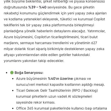
yıllık büyüme beklentisi, şirket rehberliği ve piyasa konsensüsü
doğrultusunda
%39 – %40
seviyesinde. Bu gece şirketin
rekabetçi konumunu güçlendirmek için yeni yapay zeka ajanları
ve kodlama yetenekleri ekleyerek, tüketici ve kurumsal Copilot
tekliflerini tek bir yapay zeka platformunda birleştirmeyi
planladığına yönelik haberlerin detaylarını alacağız. Yatırımcılar,
Azure büyümesini, Copilot’un ticarileştirilmesini, ticari bulut
marjlarını, sermaye harcaması trendlerini ve yönetimin 627
milyar dolarlık ticari sipariş birikimiyle desteklenen yapay zeka
altyapı yatırımlarından elde edilen getiriler hakkındaki
yorumlarını yakından takip edecekler.
Boğa Senaryosu:
Azure büyümesinin
%40’ın üzerine
çıkması ve
sunucu/veri merkezi kapasite kısıtlarının aşıldığı mesajı.
Ticari Gelecek Gelir Taahhütlerinin (RPO / Backlog)
kurumsal şirketlerin uzun vadeli AI sözleşmeleri
sayesinde rekor kırması.
Office 365 kurumsal paketlerinde kullanıcı başı ortalama