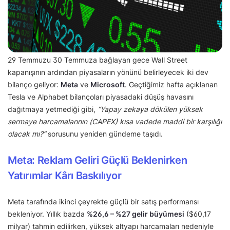
29 Temmuzu 30 Temmuza bağlayan gece Wall Street
kapanışının ardından piyasaların yönünü belirleyecek iki dev
bilanço geliyor:
Meta
ve
Microsoft
. Geçtiğimiz hafta açıklanan
Tesla ve Alphabet bilançoları piyasadaki düşüş havasını
dağıtmaya yetmediği gibi,
“Yapay zekaya dökülen yüksek
sermaye harcamalarının (CAPEX) kısa vadede maddi bir karşılığı
olacak mı?”
sorusunu yeniden gündeme taşıdı.
Meta: Reklam Geliri Güçlü Beklenirken
Yatırımlar Kârı Baskılıyor
Meta tarafında ikinci çeyrekte güçlü bir satış performansı
bekleniyor. Yıllık bazda
%26,6 – %27 gelir büyümesi
($60,17
milyar) tahmin edilirken, yüksek altyapı harcamaları nedeniyle