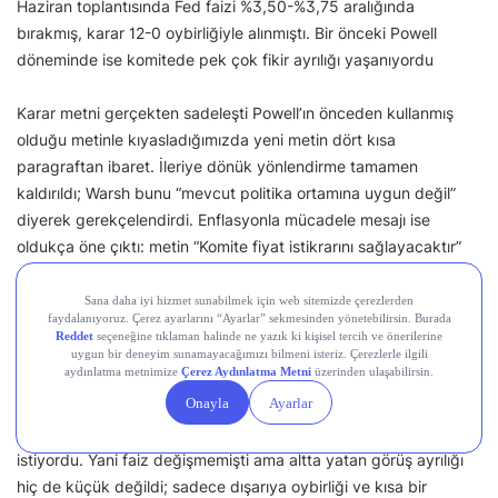
Haziran toplantısında Fed faizi %3,50-%3,75 aralığında
bırakmış, karar 12-0 oybirliğiyle alınmıştı. Bir önceki Powell
döneminde ise komitede pek çok fikir ayrılığı yaşanıyordu
Karar metni gerçekten sadeleşti Powell’ın önceden kullanmış
olduğu metinle kıyasladığımızda yeni metin dört kısa
paragraftan ibaret. İleriye dönük yönlendirme tamamen
kaldırıldı; Warsh bunu “mevcut politika ortamına uygun değil”
diyerek gerekçelendirdi. Enflasyonla mücadele mesajı ise
oldukça öne çıktı: metin “Komite fiyat istikrarını sağlayacaktır”
gibi net bir taahhütle bitiyor.
Asıl çarpıcı nokta ise nokta haritasında (dot-plot) gizli: Warsh
kendi projeksiyonunu sunmadı (2012’den beri bunu yapmayan
ilk başkan), ama kendi ifadesiyle komite yıl sonu faiz beklentisi
konusunda tam ortadan ikiye bölünmüş durumdaydı. Yarısı
mevcut seviye veya daha düşük, kalan yarısı ise daha yüksek
istiyordu. Yani faiz değişmemişti ama altta yatan görüş ayrılığı
hiç de küçük değildi; sadece dışarıya oybirliği ve kısa bir