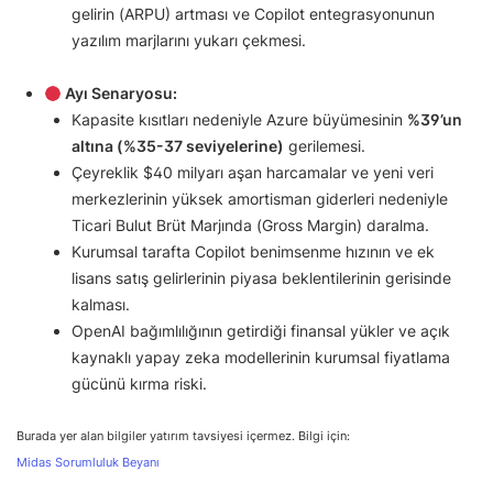
gelirin (ARPU) artması ve Copilot entegrasyonunun
yazılım marjlarını yukarı çekmesi.
Ayı Senaryosu:
Kapasite kısıtları nedeniyle Azure büyümesinin
%39’un
altına (%35-37 seviyelerine)
gerilemesi.
Çeyreklik $40 milyarı aşan harcamalar ve yeni veri
merkezlerinin yüksek amortisman giderleri nedeniyle
Ticari Bulut Brüt Marjında (Gross Margin) daralma.
Kurumsal tarafta Copilot benimsenme hızının ve ek
lisans satış gelirlerinin piyasa beklentilerinin gerisinde
kalması.
OpenAI bağımlılığının getirdiği finansal yükler ve açık
kaynaklı yapay zeka modellerinin kurumsal fiyatlama
gücünü kırma riski.
Burada yer alan bilgiler yatırım tavsiyesi içermez. Bilgi için:
Midas Sorumluluk Beyanı