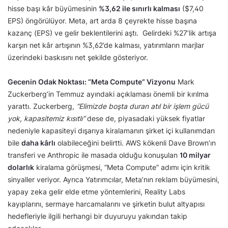
hisse başı kâr büyümesinin
%3,62 ile sınırlı kalması
($7,40
EPS) öngörülüyor. Meta, art arda 8 çeyrekte hisse başına
kazanç (EPS) ve gelir beklentilerini aştı. Gelirdeki %27’lik artışa
karşın net kâr artışının %3,62’de kalması, yatırımların marjlar
üzerindeki baskısını net şekilde gösteriyor.
Gecenin Odak Noktası: “Meta Compute” Vizyonu
Mark
Zuckerberg’in Temmuz ayındaki açıklaması önemli bir kırılma
yarattı. Zuckerberg,
“Elimizde boşta duran atıl bir işlem gücü
yok, kapasitemiz kısıtlı”
dese de, piyasadaki yüksek fiyatlar
nedeniyle kapasiteyi dışarıya kiralamanın şirket içi kullanımdan
bile
daha kârlı
olabileceğini belirtti. AWS kökenli Dave Brown’ın
transferi ve Anthropic ile masada olduğu konuşulan
10 milyar
dolarlık
kiralama görüşmesi, “Meta Compute” adımı için kritik
sinyaller veriyor. Ayrıca Yatırımcılar, Meta’nın reklam büyümesini,
yapay zeka gelir elde etme yöntemlerini, Reality Labs
kayıplarını, sermaye harcamalarını ve şirketin bulut altyapısı
hedefleriyle ilgili herhangi bir duyuruyu yakından takip