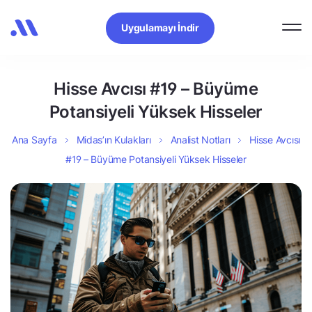
Uygulamayı İndir
Hisse Avcısı #19 – Büyüme
Potansiyeli Yüksek Hisseler
Ana Sayfa
Midas’ın Kulakları
Analist Notları
Hisse Avcısı
#19 – Büyüme Potansiyeli Yüksek Hisseler