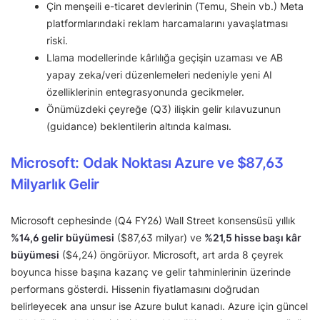
Çin menşeili e-ticaret devlerinin (Temu, Shein vb.) Meta
platformlarındaki reklam harcamalarını yavaşlatması
riski.
Llama modellerinde kârlılığa geçişin uzaması ve AB
yapay zeka/veri düzenlemeleri nedeniyle yeni AI
özelliklerinin entegrasyonunda gecikmeler.
Önümüzdeki çeyreğe (Q3) ilişkin gelir kılavuzunun
(guidance) beklentilerin altında kalması.
Microsoft: Odak Noktası Azure ve $87,63
Milyarlık Gelir
Microsoft cephesinde (Q4 FY26) Wall Street konsensüsü yıllık
%14,6 gelir büyümesi
($87,63 milyar) ve
%21,5 hisse başı kâr
büyümesi
($4,24) öngörüyor. Microsoft, art arda 8 çeyrek
boyunca hisse başına kazanç ve gelir tahminlerinin üzerinde
performans gösterdi. Hissenin fiyatlamasını doğrudan
belirleyecek ana unsur ise Azure bulut kanadı. Azure için güncel