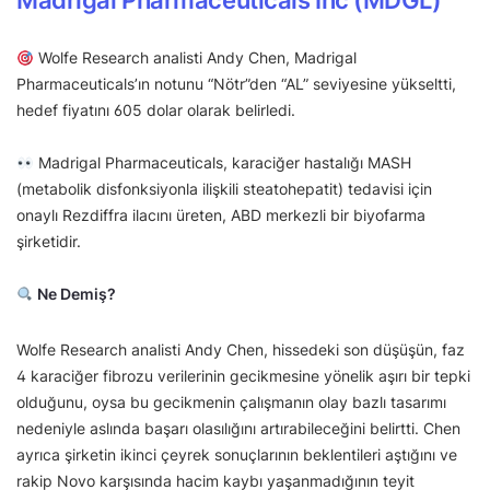
Madrigal Pharmaceuticals Inc (MDGL)
Wolfe Research analisti Andy Chen, Madrigal
Pharmaceuticals’ın notunu “Nötr”den “AL” seviyesine yükseltti,
hedef fiyatını 605 dolar olarak belirledi.
Madrigal Pharmaceuticals, karaciğer hastalığı MASH
(metabolik disfonksiyonla ilişkili steatohepatit) tedavisi için
onaylı Rezdiffra ilacını üreten, ABD merkezli bir biyofarma
şirketidir.
Ne Demiş?
Wolfe Research analisti Andy Chen, hissedeki son düşüşün, faz
4 karaciğer fibrozu verilerinin gecikmesine yönelik aşırı bir tepki
olduğunu, oysa bu gecikmenin çalışmanın olay bazlı tasarımı
nedeniyle aslında başarı olasılığını artırabileceğini belirtti. Chen
ayrıca şirketin ikinci çeyrek sonuçlarının beklentileri aştığını ve
rakip Novo karşısında hacim kaybı yaşanmadığının teyit