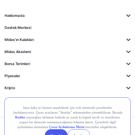
Hakkımızda
Destek Merkezi
Midas'ın Kulakları
Midas Akademi
Borsa Terimleri
Piyasalar
Kripto
Ayrıcalıklar
Kişisel Verilerin
Gizlilik
Yasal
Çerez
Korunması
Politikası
Duyurular
Ayarları