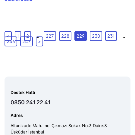
<
1
2
…
227
228
229
230
231
…
246
247
>
Destek Hattı
0850 241 22 41
Adres
Altunizade Mah. İnci Çıkmazı Sokak No:3 Daire:3
Üsküdar İstanbul