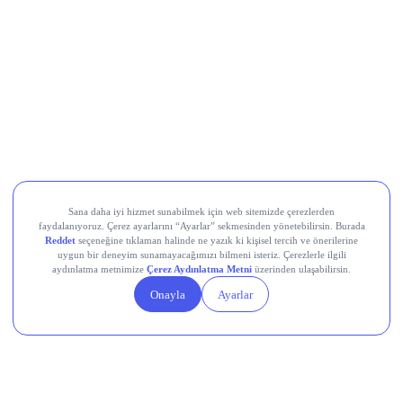
Halkbank (HALKB)
ODAS Elektrik (ODAS)
Anadolu Efes (AEFES)
Tekfen Holding (TKFEN)
Girişim Elektrik (GESAN)
Teknik Analiz Nedir?