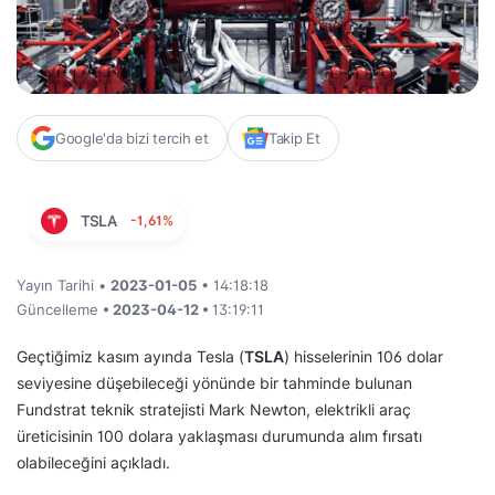
Google'da bizi tercih et
Takip Et
TSLA
-1,61%
Yayın Tarihi •
2023-01-05
• 14:18:18
Güncelleme
• 2023-04-12 •
13:19:11
Geçtiğimiz kasım ayında Tesla (
TSLA
) hisselerinin 106 dolar
seviyesine düşebileceği yönünde bir tahminde bulunan
Fundstrat teknik stratejisti Mark Newton, elektrikli araç
üreticisinin 100 dolara yaklaşması durumunda alım fırsatı
olabileceğini açıkladı.