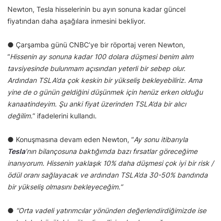
Newton, Tesla hisselerinin bu ayın sonuna kadar güncel
fiyatından daha aşağılara inmesini bekliyor.
● Çarşamba günü CNBC’ye bir röportaj veren Newton,
“
Hissenin ay sonuna kadar 100 dolara düşmesi benim alım
tavsiyesinde bulunmam açısından yeterli bir sebep olur.
Ardından TSLA’da çok keskin bir yükseliş bekleyebiliriz.
Ama
yine de o günün geldiğini düşünmek için henüz erken olduğu
kanaatindeyim. Şu anki fiyat üzerinden TSLA’da bir alıcı
değilim.
” ifadelerini kullandı.
● Konuşmasına devam eden Newton, “
Ay sonu itibarıyla
Tesla
’nın bilançosuna baktığımda bazı fırsatlar göreceğime
inanıyorum.
Hissenin yaklaşık 10% daha düşmesi çok iyi bir risk /
ödül oranı sağlayacak ve ardından TSLA’da 30-50% bandında
bir yükseliş olmasını bekleyeceğim.”
●
“Orta vadeli yatırımcılar yönünden değerlendirdiğimizde ise