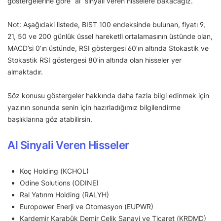
göstergelerine göre “al” sinyali veren hisselere bakacağız.
Not: Aşağıdaki listede, BIST 100 endeksinde bulunan, fiyatı 9,
21, 50 ve 200 günlük üssel hareketli ortalamasının üstünde olan,
MACD’si 0’ın üstünde, RSI göstergesi 60’ın altında Stokastik ve
Stokastik RSI göstergesi 80’in altında olan hisseler yer
almaktadır.
Söz konusu göstergeler hakkında daha fazla bilgi edinmek için
yazının sonunda senin için hazırladığımız bilgilendirme
başlıklarına göz atabilirsin.
Al Sinyali Veren Hisseler
Koç Holding (KCHOL)
Odine Solutions (ODINE)
Ral Yatırım Holding (RALYH)
Europower Enerji ve Otomasyon (EUPWR)
Kardemir Karabük Demir Çelik Sanayi ve Ticaret (KRDMD)