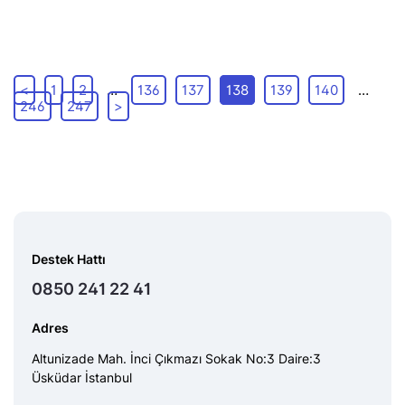
<
1
2
…
136
137
138
139
140
…
246
247
>
Destek Hattı
0850 241 22 41
Adres
Altunizade Mah. İnci Çıkmazı Sokak No:3 Daire:3
Üsküdar İstanbul