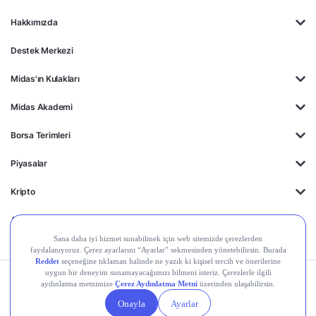
Hakkımızda
Destek Merkezi
Midas'ın Kulakları
Midas Akademi
Borsa Terimleri
Piyasalar
Kripto
Ayrıcalıklar
Kişisel Verilerin
Gizlilik
Yasal
Çerez
Korunması
Politikası
Duyurular
Ayarları