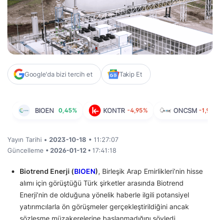
Google'da bizi tercih et
Takip Et
BIOEN
0,45%
KONTR
-4,95%
ONCSM
-1,98%
Yayın Tarihi •
2023-10-18
• 11:27:07
Güncelleme
• 2026-01-12 •
17:41:18
Biotrend Enerji (
BIOEN
)
, Birleşik Arap Emirlikleri’nin hisse
alımı için görüştüğü Türk şirketler arasında Biotrend
Enerji’nin de olduğuna yönelik haberle ilgili potansiyel
yatırımcılarla ön görüşmeler gerçekleştirildiğini ancak
sözleşme müzakerelerine başlanmadığını söyledi.