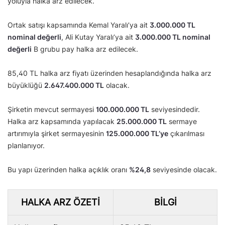
yoluyla halka arz edilecek.
Ortak satışı kapsamında Kemal Yaralı’ya ait
3.000.000 TL
nominal değerli
, Ali Kutay Yaralı’ya ait
3.000.000 TL nominal
değerli
B grubu pay halka arz edilecek.
85,40 TL halka arz fiyatı üzerinden hesaplandığında halka arz
büyüklüğü
2.647.400.000 TL
olacak.
Şirketin mevcut sermayesi
100.000.000 TL
seviyesindedir.
Halka arz kapsamında yapılacak
25.000.000 TL
sermaye
artırımıyla şirket sermayesinin
125.000.000 TL’ye
çıkarılması
planlanıyor.
Bu yapı üzerinden halka açıklık oranı
%24,8
seviyesinde olacak.
HALKA ARZ ÖZETI
BILGI