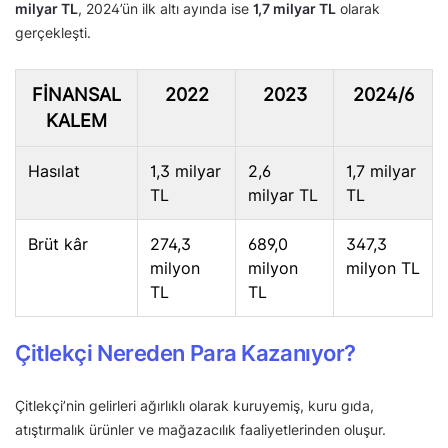
milyar TL
, 2024’ün ilk altı ayında ise
1,7 milyar TL
olarak
gerçekleşti.
FINANSAL
2022
2023
2024/6
KALEM
Hasılat
1,3 milyar
2,6
1,7 milyar
TL
milyar TL
TL
Brüt kâr
274,3
689,0
347,3
milyon
milyon
milyon TL
TL
TL
Çitlekçi Nereden Para Kazanıyor?
Çitlekçi’nin gelirleri ağırlıklı olarak kuruyemiş, kuru gıda,
atıştırmalık ürünler ve mağazacılık faaliyetlerinden oluşur.