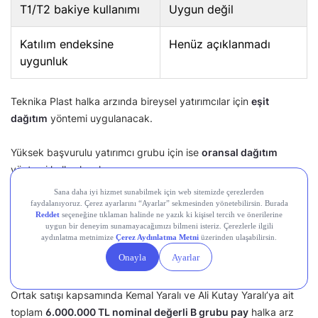
T1/T2 bakiye kullanımı
Uygun değil
Katılım endeksine
Henüz açıklanmadı
uygunluk
Teknika Plast halka arzında bireysel yatırımcılar için
eşit
dağıtım
yöntemi uygulanacak.
Yüksek başvurulu yatırımcı grubu için ise
oransal dağıtım
yöntemi kullanılacak.
Teknika Plast Kimin?
Teknika Plast halka arzında sermaye artırımıyla birlikte mevcut
ortak satışı da yapılacak.
Ortak satışı kapsamında Kemal Yaralı ve Ali Kutay Yaralı’ya ait
toplam
6.000.000 TL nominal değerli B grubu pay
halka arz