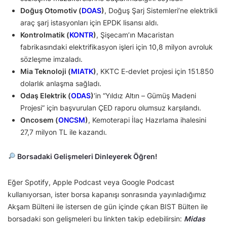
Doğuş Otomotiv (
DOAS
)
, Doğuş Şarj Sistemleri’ne elektrikli
araç şarj istasyonları için EPDK lisansı aldı.
Kontrolmatik (
KONTR
)
, Şişecam’ın Macaristan
fabrikasındaki elektrifikasyon işleri için 10,8 milyon avroluk
sözleşme imzaladı.
Mia Teknoloji (
MIATK
)
, KKTC E-devlet projesi için 151.850
dolarlık anlaşma sağladı.
Odaş Elektrik (
ODAS
)
‘in “Yıldız Altın – Gümüş Madeni
Projesi” için başvurulan ÇED raporu olumsuz karşılandı.
Oncosem (
ONCSM
)
, Kemoterapi İlaç Hazırlama ihalesini
27,7 milyon TL ile kazandı.
Borsadaki Gelişmeleri Dinleyerek Öğren!
Eğer Spotify, Apple Podcast veya Google Podcast
kullanıyorsan, ister borsa kapanışı sonrasında yayınladığımız
Akşam Bülteni ile istersen de gün içinde çıkan BIST Bülten ile
borsadaki son gelişmeleri bu linkten takip edebilirsin:
Midas