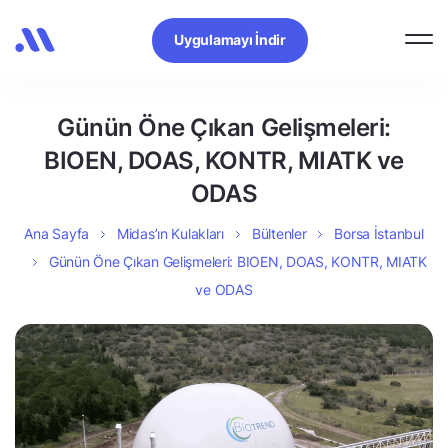
Uygulamayı İndir
Günün Öne Çıkan Gelişmeleri:
BIOEN, DOAS, KONTR, MIATK ve
ODAS
Ana Sayfa
Midas’ın Kulakları
Bültenler
Borsa İstanbul
Günün Öne Çıkan Gelişmeleri: BIOEN, DOAS, KONTR, MIATK
ve ODAS