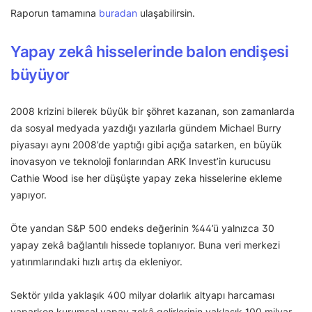
Raporun tamamına
buradan
ulaşabilirsin.
Yapay zekâ hisselerinde balon endişesi
büyüyor
2008 krizini bilerek büyük bir şöhret kazanan, son zamanlarda
da sosyal medyada yazdığı yazılarla gündem Michael Burry
piyasayı aynı 2008’de yaptığı gibi açığa satarken, en büyük
inovasyon ve teknoloji fonlarından ARK Invest’in kurucusu
Cathie Wood ise her düşüşte yapay zeka hisselerine ekleme
yapıyor.
Öte yandan S&P 500 endeks değerinin %44’ü yalnızca 30
yapay zekâ bağlantılı hissede toplanıyor. Buna veri merkezi
yatırımlarındaki hızlı artış da ekleniyor.
Sektör yılda yaklaşık 400 milyar dolarlık altyapı harcaması
yaparken kurumsal yapay zekâ gelirlerinin yaklaşık 100 milyar