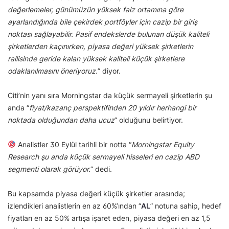
değerlemeler, günümüzün yüksek faiz ortamına göre
ayarlandığında bile çekirdek portföyler için cazip bir giriş
noktası sağlayabilir. Pasif endekslerde bulunan düşük kaliteli
şirketlerden kaçınırken, piyasa değeri yüksek şirketlerin
rallisinde geride kalan yüksek kaliteli küçük şirketlere
odaklanılmasını öneriyoruz.
” diyor.
Citi’nin yanı sıra Morningstar da küçük sermayeli şirketlerin şu
anda “
fiyat/kazanç perspektifinden 20 yıldır herhangi bir
noktada olduğundan daha ucuz
” olduğunu belirtiyor.
Analistler 30 Eylül tarihli bir notta “
Morningstar Equity
Research şu anda küçük sermayeli hisseleri en cazip ABD
segmenti olarak görüyor.
” dedi.
Bu kapsamda piyasa değeri küçük şirketler arasında;
izlendikleri analistlerin en az 60%’ından “
AL
” notuna sahip, hedef
fiyatları en az 50% artışa işaret eden, piyasa değeri en az 1,5