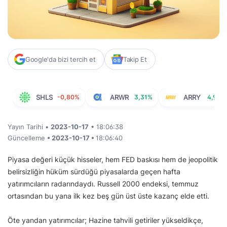
Google'da bizi tercih et
Takip Et
SHLS
-0,80%
ARWR
3,31%
ARRY
4,95%
Yayın Tarihi •
2023-10-17
• 18:06:38
Güncelleme
• 2023-10-17 •
18:06:40
Piyasa değeri küçük hisseler, hem FED baskısı hem de jeopolitik
belirsizliğin hüküm sürdüğü piyasalarda geçen hafta
yatırımcıların radarındaydı. Russell 2000 endeksi, temmuz
ortasından bu yana ilk kez beş gün üst üste kazanç elde etti.
Öte yandan yatırımcılar; Hazine tahvili getiriler yükseldikçe,