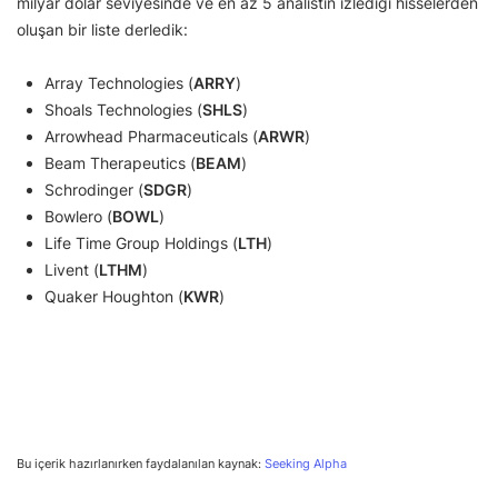
milyar dolar seviyesinde ve en az 5 analistin izlediği hisselerden
oluşan bir liste derledik:
Array Technologies (
ARRY
)
Shoals Technologies (
SHLS
)
Arrowhead Pharmaceuticals (
ARWR
)
Beam Therapeutics (
BEAM
)
Schrodinger (
SDGR
)
Bowlero (
BOWL
)
Life Time Group Holdings (
LTH
)
Livent (
LTHM
)
Quaker Houghton (
KWR
)
Bu içerik hazırlanırken faydalanılan kaynak:
Seeking Alpha