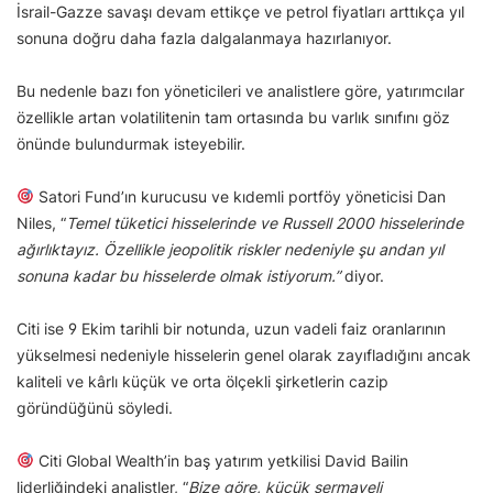
İsrail-Gazze savaşı devam ettikçe ve petrol fiyatları arttıkça yıl
sonuna doğru daha fazla dalgalanmaya hazırlanıyor.
Bu nedenle bazı fon yöneticileri ve analistlere göre, yatırımcılar
özellikle artan volatilitenin tam ortasında bu varlık sınıfını göz
önünde bulundurmak isteyebilir.
Satori Fund’ın kurucusu ve kıdemli portföy yöneticisi Dan
Niles, “
Temel tüketici hisselerinde ve Russell 2000 hisselerinde
ağırlıktayız. Özellikle jeopolitik riskler nedeniyle şu andan yıl
sonuna kadar bu hisselerde olmak istiyorum.”
diyor.
Citi ise 9 Ekim tarihli bir notunda, uzun vadeli faiz oranlarının
yükselmesi nedeniyle hisselerin genel olarak zayıfladığını ancak
kaliteli ve kârlı küçük ve orta ölçekli şirketlerin cazip
göründüğünü söyledi.
Citi Global Wealth’in baş yatırım yetkilisi David Bailin
liderliğindeki analistler, “
Bize göre, küçük sermayeli