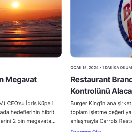
OCAK 16, 2024 • 1 DAKIKA OKU
n Megavat
Restaurant Brand
Kontrolünü Alac
M) CEO’su İdris Küpeli
Burger King’in ana şirke
ada hedeflerinin hibrit
toplam işletme değeri yak
elerini 2 bin megavata…
anlaşmayla Carrols Rest