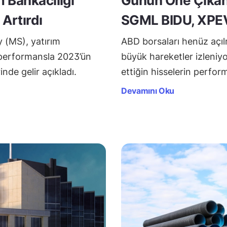
m Bankacılığı
Günün Öne Çıkanl
 Artırdı
SGML BIDU, XPEV,
 (MS), yatırım
ABD borsaları henüz açıl
 performansla 2023’ün
büyük hareketler izleniyo
nde gelir açıkladı.
ettiğin hisselerin perfo
Devamını Oku