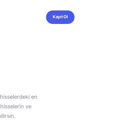
Kayıt Ol
 hisselerdeki en
hisselerin ve
lirsin.