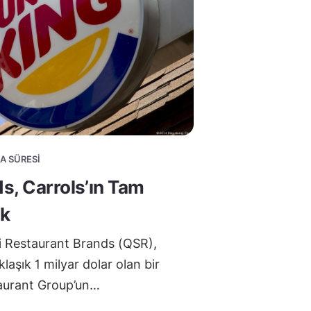
MA SÜRESI
s, Carrols’ın Tam
ak
ti Restaurant Brands (QSR),
laşık 1 milyar dolar olan bir
aurant Group’un…