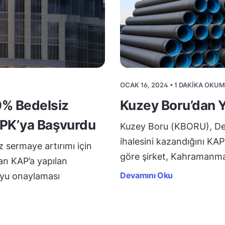
OCAK 16, 2024 • 1 DAKIKA OKU
0% Bedelsiz
Kuzey Boru’dan Y
SPK’ya Başvurdu
Kuzey Boru (KBORU), Dev
ihalesini kazandığını KAP
 sermaye artırımı için
göre şirket, Kahramanma
an KAP’a yapılan
Devamını Oku
uyu onaylaması