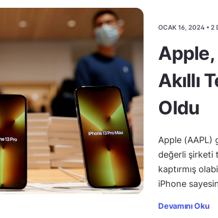
OCAK 16, 2024 • 
Apple,
Akıllı 
Oldu
Apple (AAPL) 
değerli şirketi
kaptırmış olab
iPhone sayesi
Devamını Oku