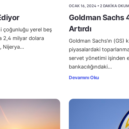
OCAK 16, 2024 • 2 DAKIKA OKU
Ediyor
Goldman Sachs 4
Artırdı
ini çoğunluğu yerel beş
a 2,4 milyar dolara
Goldman Sachs’ın (GS) kâr
e, Nijerya…
piyasalardaki toparlanma
servet yönetimi işinden e
bankacılığındaki…
Devamını Oku