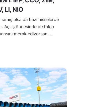
arı: IEP, CCO, ZIM,
 LI, NIO
mamış olsa da bazı hisselerde
r. Açılış öncesinde de takip
rmansını merak ediyorsan,…