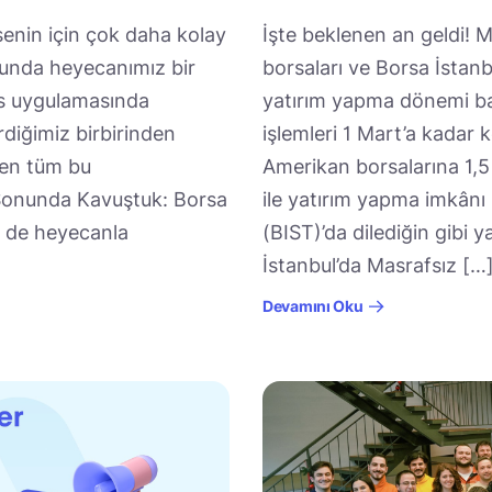
 senin için çok daha kolay
İşte beklenen an geldi! M
sunda heyecanımız bir
borsaları ve Borsa İstan
as uygulamasında
yatırım yapma dönemi baş
rdiğimiz birbirinden
işlemleri 1 Mart’a kada
rsen tüm bu
Amerikan borsalarına 1,5 
 Sonunda Kavuştuk: Borsa
ile yatırım yapma imkânı
iz de heyecanla
(BIST)’da dilediğin gibi y
İstanbul’da Masrafsız […
Devamını Oku