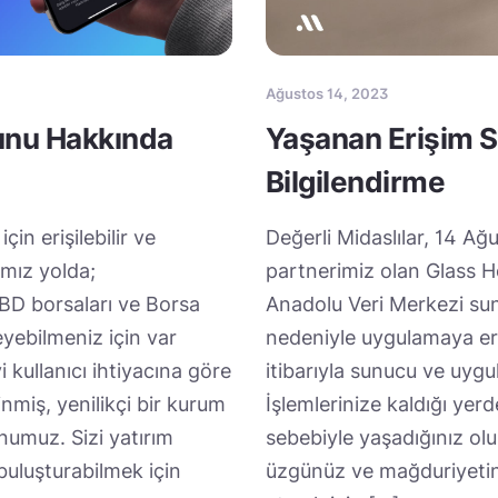
Ağustos 14, 2023
unu Hakkında
Yaşanan Erişim 
Bilgilendirme
çin erişilebilir ve
Değerli Midaslılar, 14 Ağ
ğımız yolda;
partnerimiz olan Glass H
D borsaları ve Borsa
Anadolu Veri Merkezi su
eyebilmeniz için var
nedeniyle uygulamaya eri
 kullanıcı ihtiyacına göre
itibarıyla sunucu ve uyg
nmiş, yenilikçi bir kurum
İşlemlerinize kaldığı yer
umuz. Sizi yatırım
sebebiyle yaşadığınız o
buluşturabilmek için
üzgünüz ve mağduriyetiniz