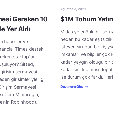
Ağustos 3, 2021
nmesi Gereken 10
$1M Tohum Yatır
e Yer Aldı
Midas yolcuğulu bir soru
neden bu kadar eşitsizli
da haberler ve
isteyen sıradan bir kişiys
nancial Times destekli
imkanları ve bilgiler çok k
reken startup’lar
kadar yaygın olduğu bir 
şuluyor? Sifted,
kadar kısıtlı olması doğal 
 girişim sermayesi
ise durum çok farklı. Her
en girişimleriyle ilgili
 Girişim Sermayesi
Devamını Oku
isi Cem Mimaroğlu,
iye’nin Robinhood’u