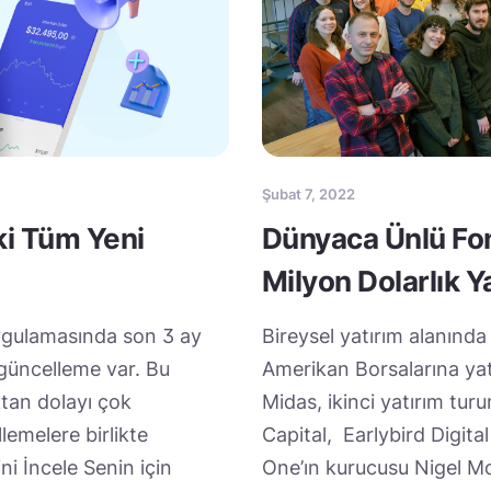
Şubat 7, 2022
ki Tüm Yeni
Dünyaca Ünlü Fon
Milyon Dolarlık Y
uygulamasında son 3 ay
Bireysel yatırım alanında
 güncelleme var. Bu
Amerikan Borsalarına yatı
tan dolayı çok
Midas, ikinci yatırım tu
lemelere birlikte
Capital, Earlybird Digita
ni İncele Senin için
One’ın kurucusu Nigel Mor