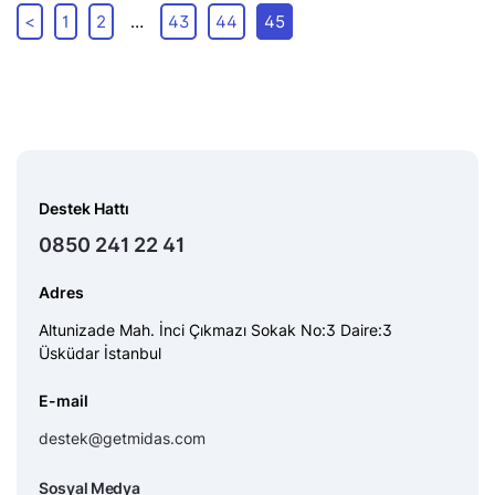
<
1
2
…
43
44
45
Destek Hattı
0850 241 22 41
Adres
Altunizade Mah. İnci Çıkmazı Sokak No:3 Daire:3
Üsküdar İstanbul
E-mail
destek@getmidas.com
Sosyal Medya