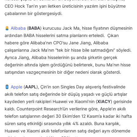
CEO Hock Tan’ın yarı iletken üreticisinin yazılım işini büyütme
çabalarının bir göstergesiydi.
Alibaba
(
BABA
) kurucusu Jack Ma, hisse fiyatının düşmesinin
ardından BABA hisselerini satma planlarını erteledi. Çıkan
habere göre Alibaba’nın CPO’su Jane Jiang, Alibaba
çalışanlarına Jack Ma’nın “tek bir hisse bile satmadığını” söyledi.
Ayrıca Jiang, Alibaba hisselerinin şu anda şirketin gerçek
değerinin altında işlem gördüğünü belirterek, bunu Ma’nın hisse
satışından vazgeçmesinin bir diğer nedeni olarak gösterdi.
Apple
(
AAPL
), Çin’in son Singles Day alışveriş festivalinde
akıllı telefon satış değerinde bir düşüş yaşadı ve güçlü artışlar
kaydeden yerli rakipleri Huawei ve Xiaomi’nin (
XIACY
) gerisinde
kaldı. Counterpoint Research’ün verilerine göre, Apple’ın akıllı
telefon satışlarının değeri 30 Ekim’den 12 Kasım’a kadar iki hafta
süren satış etkinliği sırasında yıllık 4% azaldı. Buna karşılık,
Huawei ve Xiaomi akıllı telefonlarının satış değeri aynı dönemde