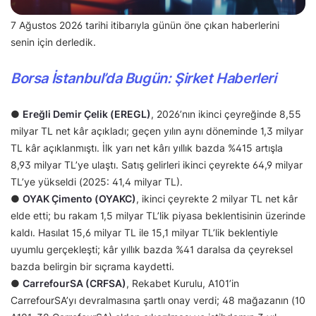
7 Ağustos 2026 tarihi itibarıyla günün öne çıkan haberlerini
senin için derledik.
Borsa İstanbul’da Bugün: Şirket Haberleri
●
Ereğli Demir Çelik (EREGL)
, 2026’nın ikinci çeyreğinde 8,55
milyar TL net kâr açıkladı; geçen yılın aynı döneminde 1,3 milyar
TL kâr açıklanmıştı. İlk yarı net kârı yıllık bazda %415 artışla
8,93 milyar TL’ye ulaştı. Satış gelirleri ikinci çeyrekte 64,9 milyar
TL’ye yükseldi (2025: 41,4 milyar TL).
●
OYAK Çimento (OYAKC)
, ikinci çeyrekte 2 milyar TL net kâr
elde etti; bu rakam 1,5 milyar TL’lik piyasa beklentisinin üzerinde
kaldı. Hasılat 15,6 milyar TL ile 15,1 milyar TL’lik beklentiyle
uyumlu gerçekleşti; kâr yıllık bazda %41 daralsa da çeyreksel
bazda belirgin bir sıçrama kaydetti.
●
CarrefourSA (CRFSA)
, Rekabet Kurulu, A101’in
CarrefourSA’yı devralmasına şartlı onay verdi; 48 mağazanın (10