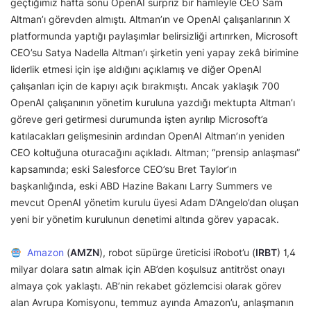
geçtiğimiz hafta sonu OpenAI sürpriz bir hamleyle CEO Sam
Altman’ı görevden almıştı. Altman’ın ve OpenAI çalışanlarının X
platformunda yaptığı paylaşımlar belirsizliği artırırken, Microsoft
CEO’su Satya Nadella Altman’ı şirketin yeni yapay zekâ birimine
liderlik etmesi için işe aldığını açıklamış ve diğer OpenAI
çalışanları için de kapıyı açık bırakmıştı. Ancak yaklaşık 700
OpenAI çalışanının yönetim kuruluna yazdığı mektupta Altman’ı
göreve geri getirmesi durumunda işten ayrılıp Microsoft’a
katılacakları gelişmesinin ardından OpenAI Altman’ın yeniden
CEO koltuğuna oturacağını açıkladı. Altman; “prensip anlaşması”
kapsamında; eski Salesforce CEO’su Bret Taylor’ın
başkanlığında, eski ABD Hazine Bakanı Larry Summers ve
mevcut OpenAI yönetim kurulu üyesi Adam D’Angelo’dan oluşan
yeni bir yönetim kurulunun denetimi altında görev yapacak.
Amazon
(
AMZN
), robot süpürge üreticisi iRobot’u (
IRBT
) 1,4
milyar dolara satın almak için AB’den koşulsuz antitröst onayı
almaya çok yaklaştı. AB’nin rekabet gözlemcisi olarak görev
alan Avrupa Komisyonu, temmuz ayında Amazon’u, anlaşmanın