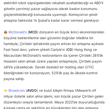
elektrikli robot süpürgelerdeki rekabeti azaltabileceği ve ABD’li
şirketin çevrimiçi pazar sağlayıcısı olarak baskın konumunu
güçlendirebileceği konusunda uyarmıştı. Komisyon’un şimdi
anlaşma hakkında 14 Şubat’a kadar karar vermesi gerekiyor.
McDonald’s
(
MCD
) dünyanın en büyük ikinci ekonomisindeki
büyüme beklentilerine olan güvenini doğrular nitelikte bir
hamleyle, Çin’deki iştirakinde payını artıran bir anlaşma açıkladı.
Fast food devi, yatırım şirketi Carlyle’ın (
CG
) Hong Kong ve
Macau’daki McDonald’s restoranlarını da içeren Çin’deki 28%’lik
hissesini satın almak üzere yapılan anlaşmayla, Çin’deki payını
48%’e yükseltecek. Devlet destekli bir holding olan CITIC
liderliğindeki bir konsorsiyum, 52%’lik pay ile ülkede kontrol
payına sahip.
Broadcom
(
AVGO
) ve bulut bilişim firması VMware’in 69
milyar dolarlık satın alma işlemi, son büyük pazar Çin’den gelen
düzenleyici onayla tamamlandı. Mayıs 2022’de duyurulduğunda
küresel çapta en sektörün en büyüklerden biri olan anlaşma,