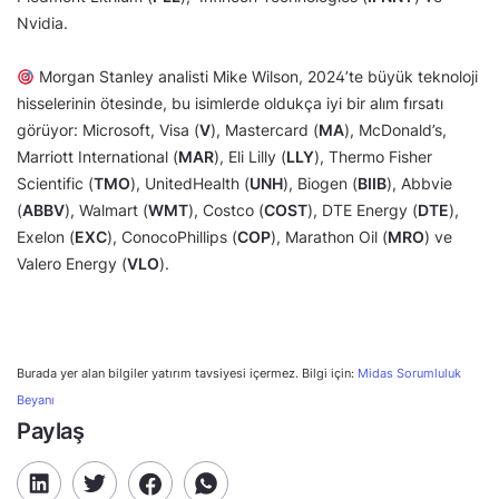
Nvidia.
Morgan Stanley analisti Mike Wilson, 2024’te büyük teknoloji
hisselerinin ötesinde, bu isimlerde oldukça iyi bir alım fırsatı
görüyor: Microsoft, Visa (
V
), Mastercard (
MA
), McDonald’s,
Marriott International (
MAR
), Eli Lilly (
LLY
), Thermo Fisher
Scientific (
TMO
), UnitedHealth (
UNH
), Biogen (
BIIB
), Abbvie
(
ABBV
), Walmart (
WMT
), Costco (
COST
), DTE Energy (
DTE
),
Exelon (
EXC
), ConocoPhillips (
COP
), Marathon Oil (
MRO
) ve
Valero Energy (
VLO
).
Burada yer alan bilgiler yatırım tavsiyesi içermez. Bilgi için:
Midas Sorumluluk
Beyanı
Paylaş