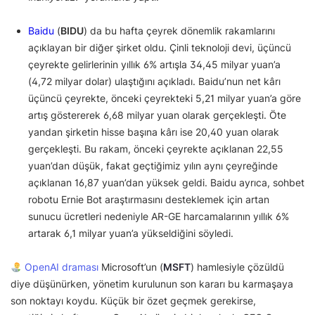
Baidu
(
BIDU
) da bu hafta çeyrek dönemlik rakamlarını
açıklayan bir diğer şirket oldu. Çinli teknoloji devi, üçüncü
çeyrekte gelirlerinin yıllık 6% artışla 34,45 milyar yuan’a
(4,72 milyar dolar) ulaştığını açıkladı. Baidu’nun net kârı
üçüncü çeyrekte, önceki çeyrekteki 5,21 milyar yuan’a göre
artış göstererek 6,68 milyar yuan olarak gerçekleşti. Öte
yandan şirketin hisse başına kârı ise 20,40 yuan olarak
gerçekleşti. Bu rakam, önceki çeyrekte açıklanan 22,55
yuan’dan düşük, fakat geçtiğimiz yılın aynı çeyreğinde
açıklanan 16,87 yuan’dan yüksek geldi. Baidu ayrıca, sohbet
robotu Ernie Bot araştırmasını desteklemek için artan
sunucu ücretleri nedeniyle AR-GE harcamalarının yıllık 6%
artarak 6,1 milyar yuan’a yükseldiğini söyledi.
OpenAI draması
Microsoft’un (
MSFT
) hamlesiyle çözüldü
diye düşünürken, yönetim kurulunun son kararı bu karmaşaya
son noktayı koydu. Küçük bir özet geçmek gerekirse,