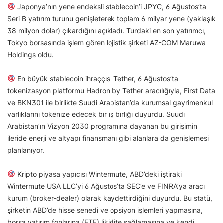
Japonya’nın yene endeksli stablecoin’i JPYC, 6 Ağustos’ta
Seri B yatırım turunu genişleterek toplam 6 milyar yene (yaklaşık
38 milyon dolar) çıkardığını açıkladı. Turdaki en son yatırımcı,
Tokyo borsasında işlem gören lojistik şirketi AZ-COM Maruwa
Holdings oldu.
En büyük stablecoin ihraççısı Tether, 6 Ağustos’ta
tokenizasyon platformu Hadron by Tether aracılığıyla, First Data
ve BKN301 ile birlikte Suudi Arabistan’da kurumsal gayrimenkul
varlıklarını tokenize edecek bir iş birliği duyurdu. Suudi
Arabistan’ın Vizyon 2030 programına dayanan bu girişimin
ileride enerji ve altyapı finansmanı gibi alanlara da genişlemesi
planlanıyor.
Kripto piyasa yapıcısı Wintermute, ABD’deki iştiraki
Wintermute USA LLC’yi 6 Ağustos’ta SEC’e ve FINRA’ya aracı
kurum (broker-dealer) olarak kaydettirdiğini duyurdu. Bu statü,
şirketin ABD’de hisse senedi ve opsiyon işlemleri yapmasına,
borsa yatırım fonlarına (ETF) likidite sağlamasına ve kendi