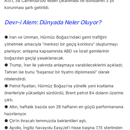
A101, 38 CarrefourSA) elden çıkarılması ve istihdamın 3 yıl
korunması şartı getirildi.
Devr-i Alem: Dünyada Neler Oluyor?
● İran ve Umman, Hürmüz Boğazı’ndaki gemi trafiğini
yönetmek amacıyla “merkezi bir geçiş koridoru” oluşturmayı
planlıyor; anlaşma kapsamında ABD ve İsrail gemilerinin
boğazdan geçişi yasaklanacak.
● Trump, İran ile yakında anlaşmaya varabileceklerini açıkladı;
Tahran ise bunu “başarısız bir tiyatro diplomasisi” olarak
nitelendirdi.
● Petrol fiyatları, Hürmüz Boğazı’na yönelik yeni kısıtlama
önerileriyle yükselişini sürdürdü; Brent petrol 84 doların üzerine
çıktı.
● Altın, haftalık bazda son 28 haftanın en güçlü performansına
hazırlanıyor.
● Çin’in ihracatı temmuzda beklentileri aştı.
● Apollo, İngiliz havayolu EasyJet’i hisse başına 7,15 sterlinden