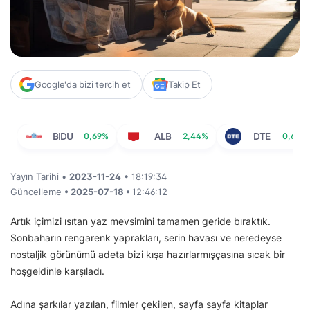
Google'da bizi tercih et
Takip Et
BIDU
0,69%
ALB
2,44%
DTE
0,64%
Yayın Tarihi •
2023-11-24
• 18:19:34
Güncelleme
• 2025-07-18 •
12:46:12
Artık içimizi ısıtan yaz mevsimini tamamen geride bıraktık.
Sonbaharın rengarenk yaprakları, serin havası ve neredeyse
nostaljik görünümü adeta bizi kışa hazırlarmışçasına sıcak bir
hoşgeldinle karşıladı.
Adına şarkılar yazılan, filmler çekilen, sayfa sayfa kitaplar