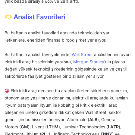
yıllık bazda sırasıyla 66% ve 28% arttı.
Analist Favorileri
Bu haftanın analist favorileri arasında teknolojiden yarı
iletkenlere, enerjiden finansa birçok şirket yer alıyor.
Bu haftanın analist tavsiyelerinde;
Wall Street
analistlerinin favori
elektrikli araç hisselerinin yanı sıra,
Morgan Stanley
’nin piyasa
değeri yüksek teknoloji şirketlerinin gölgesinde kalan ve çeşitli
sektörlerde faaliyet gösteren bir dizi isim yer alıyor.
Elektrikli araç denince bu araçları üreten şirketlerin yanı sıra,
otonom araç yazılımı ve donanımı, elektrikli araçlarda kullanılan
lityum bataryalar, lityum ile kobalt gibi kritik elektrikli araç
bileşenleri üreten şirketlere dikkat çeken Wall Street, sektör
geneli için bu hisseleri öneriyor: Albermale (
ALB
), General
Motors (
GM
), Livent (
LTHM
), Luminar Technologies (
LAZR
),
Piedmont Lithium (
PLL
), Infineon Technologies (
IFNNY
) ve