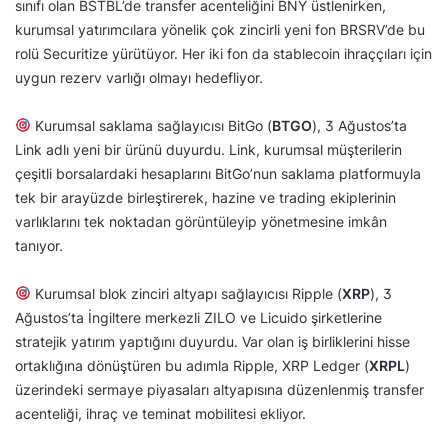
sınıfı olan BSTBL’de transfer acenteliğini BNY üstlenirken,
kurumsal yatırımcılara yönelik çok zincirli yeni fon BRSRV’de bu
rolü Securitize yürütüyor. Her iki fon da stablecoin ihraççıları için
uygun rezerv varlığı olmayı hedefliyor.
Kurumsal saklama sağlayıcısı BitGo (
BTGO
), 3 Ağustos’ta
Link adlı yeni bir ürünü duyurdu. Link, kurumsal müşterilerin
çeşitli borsalardaki hesaplarını BitGo’nun saklama platformuyla
tek bir arayüzde birleştirerek, hazine ve trading ekiplerinin
varlıklarını tek noktadan görüntüleyip yönetmesine imkân
tanıyor.
Kurumsal blok zinciri altyapı sağlayıcısı Ripple (
XRP
), 3
Ağustos’ta İngiltere merkezli ZILO ve Licuido şirketlerine
stratejik yatırım yaptığını duyurdu. Var olan iş birliklerini hisse
ortaklığına dönüştüren bu adımla Ripple, XRP Ledger (
XRPL
)
üzerindeki sermaye piyasaları altyapısına düzenlenmiş transfer
acenteliği, ihraç ve teminat mobilitesi ekliyor.