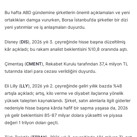
Bu hafta ABD gündemine şirketlerin önemli açıklamaları ve yeni
ortaklıkları damga vururken, Borsa İstanbul’da şirketler bir dizi
yeni yatırımlar ve iş anlaşmaları duyurdu.
Disney (
DIS
), 2026 yılı 3. çeyreğinde hisse başına düzeltilmiş
kâr açıkladı; bu rakam analist beklentisini %10,8 oranında aştı.
Çimentaş (
CMENT
), Rekabet Kurulu tarafından 37,4 milyon TL
tutarında idari para cezası verildiğini duyurdu.
Eli Lilly (
LLY
), 2026 yılı 2. çeyreğinde geliri yıllık bazda %48
artışla açıkladı; artış, kilo verme ve diyabet ilaçlarına yönelik
yüksek talepten kaynaklandı. Şirket, satın alımlarla ilgili giderler
nedeniyle hisse başına kârda hafif bir sapma yaşasa da, 2026
yılı gelir beklentisini 85-87 milyar dolara yükseltti ve piyasa
değeri 1 trilyon doları geçti.