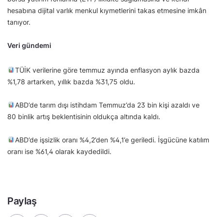
hesabına dijital varlık menkul kıymetlerini takas etmesine imkân
tanıyor.
Veri gündemi
TÜİK verilerine göre temmuz ayında enflasyon aylık bazda
%1,78 artarken, yıllık bazda %31,75 oldu.
ABD’de tarım dışı istihdam Temmuz’da 23 bin kişi azaldı ve
80 binlik artış beklentisinin oldukça altında kaldı.
ABD’de işsizlik oranı %4,2’den %4,1’e geriledi. İşgücüne katılım
oranı ise %61,4 olarak kaydedildi.
Paylaş