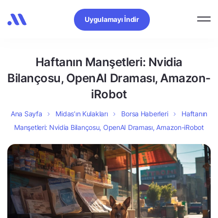
Uygulamayı İndir
Haftanın Manşetleri: Nvidia
Bilançosu, OpenAI Draması, Amazon-
iRobot
Ana Sayfa
Midas’ın Kulakları
Borsa Haberleri
Haftanın
Manşetleri: Nvidia Bilançosu, OpenAI Draması, Amazon-iRobot