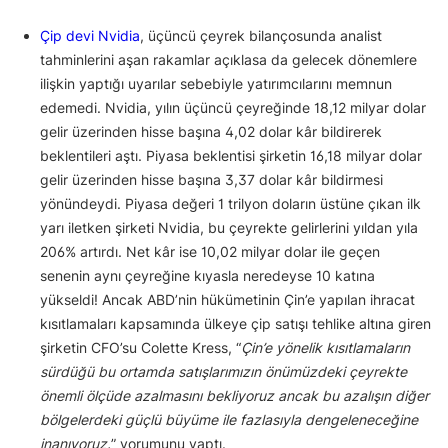
Çip devi Nvidia
, üçüncü çeyrek bilançosunda analist
tahminlerini aşan rakamlar açıklasa da gelecek dönemlere
ilişkin yaptığı uyarılar sebebiyle yatırımcılarını memnun
edemedi. Nvidia, yılın üçüncü çeyreğinde 18,12 milyar dolar
gelir üzerinden hisse başına 4,02 dolar kâr bildirerek
beklentileri aştı. Piyasa beklentisi şirketin 16,18 milyar dolar
gelir üzerinden hisse başına 3,37 dolar kâr bildirmesi
yönündeydi. Piyasa değeri 1 trilyon doların üstüne çıkan ilk
yarı iletken şirketi Nvidia, bu çeyrekte gelirlerini yıldan yıla
206% artırdı. Net kâr ise 10,02 milyar dolar ile geçen
senenin aynı çeyreğine kıyasla neredeyse 10 katına
yükseldi! Ancak ABD’nin hükümetinin Çin’e yapılan ihracat
kısıtlamaları kapsamında ülkeye çip satışı tehlike altına giren
şirketin CFO’su Colette Kress, “
Çin’e yönelik kısıtlamaların
sürdüğü bu ortamda satışlarımızın önümüzdeki çeyrekte
önemli ölçüde azalmasını bekliyoruz ancak bu azalışın diğer
bölgelerdeki güçlü büyüme ile fazlasıyla dengeleneceğine
inanıyoruz.
” yorumunu yaptı.