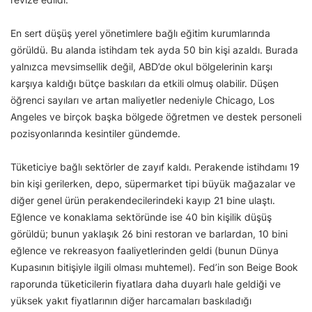
En sert düşüş yerel yönetimlere bağlı eğitim kurumlarında
görüldü. Bu alanda istihdam tek ayda 50 bin kişi azaldı. Burada
yalnızca mevsimsellik değil, ABD’de okul bölgelerinin karşı
karşıya kaldığı bütçe baskıları da etkili olmuş olabilir. Düşen
öğrenci sayıları ve artan maliyetler nedeniyle Chicago, Los
Angeles ve birçok başka bölgede öğretmen ve destek personeli
pozisyonlarında kesintiler gündemde.
Tüketiciye bağlı sektörler de zayıf kaldı. Perakende istihdamı 19
bin kişi gerilerken, depo, süpermarket tipi büyük mağazalar ve
diğer genel ürün perakendecilerindeki kayıp 21 bine ulaştı.
Eğlence ve konaklama sektöründe ise 40 bin kişilik düşüş
görüldü; bunun yaklaşık 26 bini restoran ve barlardan, 10 bini
eğlence ve rekreasyon faaliyetlerinden geldi (bunun Dünya
Kupasının bitişiyle ilgili olması muhtemel). Fed’in son Beige Book
raporunda tüketicilerin fiyatlara daha duyarlı hale geldiği ve
yüksek yakıt fiyatlarının diğer harcamaları baskıladığı