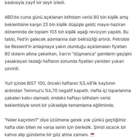
baskısıyla zayıf bir seyir izledi.
ABD’de cuma günü açıklanan istihdam verisi 80 bin kişilik artış
beklentisine karşın 23 bin kişilik düşüşle geldi; mayıs-haziran
döneminde de toplam 103 bin kişilik aşağı revizyon yapıldı. Bu
tablo, Fed’in gelecek adımlarına dair belirsizliği artırdı. Petrolde
ise Bessent’in anlaşmaya yakın olunduğu açıklamaları fiyatları
80 doların altına çekerken, İran’ın “düşmanca” gemilerin geçişini
yasaklayan taslağı haftanın sonunda fiyatları yeniden yukarı
çevirdi.
Yurt içinde BIST 100, önceki haftanın %3,48’lik kaybının
ardından Temmuz’u %4,70 negatif kapattı. Hafta içi toparlanma
çabaları kalıcı olamadı; endeks haftayı istihdam verisi
beklentisiyle sınırlı bir yükselişle tamamlama eğiliminde.
“Neler kaçırdım?” diye üzülmene gerek yok çünkü geçtiğimiz
hafta olan biten ne varsa senin için derledik. Şimdi sıcacık bir
kahve alıp gündeme bir göz atma zamanı.