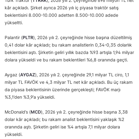
Türk Traktör (
TTRAK
), 2026 yılı 2. çeyreğinde 696 milyon TL net
kâr açıkladı. Şirket ayrıca 2026 yılı iç piyasa traktör satış
beklentisini 8.000-10.000 adetten 8.500-10.000 adede
yükseltti.
Palantir (
PLTR
), 2026 yılı 2. çeyreğinde hisse başına düzeltilmiş
0,41 dolar kâr açıkladı; bu rakam analistlerin 0,34-0,35 dolarlık
beklentisini aştı. Şirketin geliri yıllık bazda %93 artışla 1,94 milyar
dolara yükseldi ve bu rakam beklentileri %6,8 oranında geçti.
Aygaz (
AYGAZ
), 2026 yılı 2. çeyreğinde 29,1 milyar TL ciro, 1,1
milyar TL FAVÖK ve 4,3 milyar TL net kâr açıkladı. Bu üç rakam
da piyasa beklentisinin üzerinde gerçekleşti; FAVÖK marjı
%3,1’den %3,9’a yükseldi.
McDonald’s (
MCD
), 2026 yılı 2. çeyreğinde hisse başına 3,38
dolar kâr açıkladı; bu rakam analist beklentisini yaklaşık %2
oranında aştı. Şirketin geliri ise %4 artışla 7,1 milyar dolara
yükseldi.