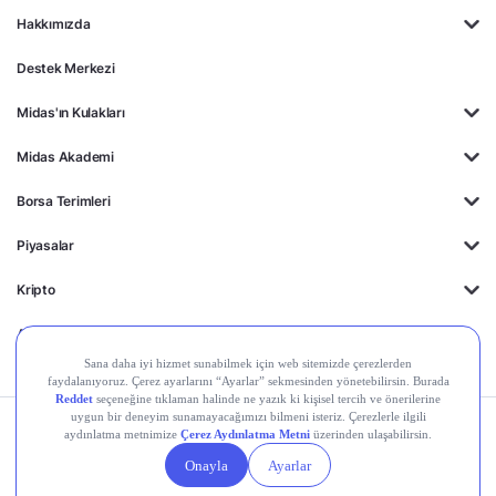
Hakkımızda
Destek Merkezi
Midas'ın Kulakları
Midas Akademi
Borsa Terimleri
Piyasalar
Kripto
Ayrıcalıklar
Kişisel Verilerin
Gizlilik
Yasal
Çerez
Korunması
Politikası
Duyurular
Ayarları