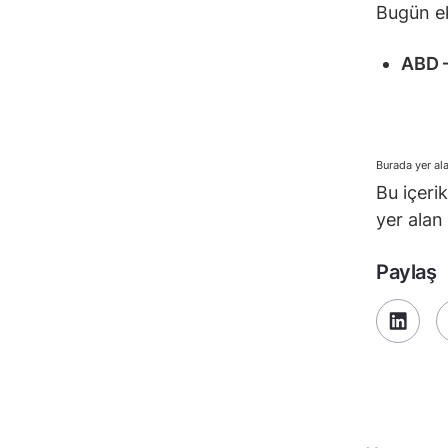
Bugün ek
ABD –
Burada yer ala
Bu içeri
yer alan 
Paylaş