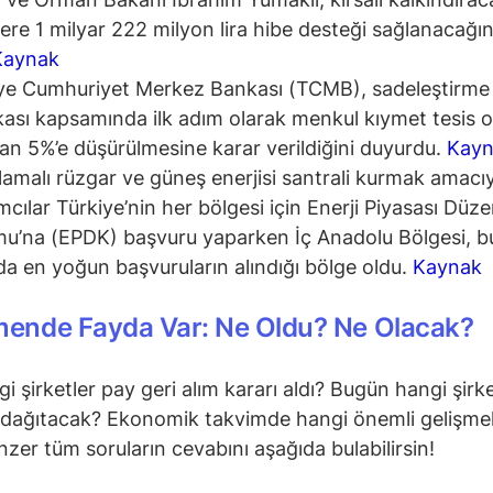
lere 1 milyar 222 milyon lira hibe desteği sağlanacağın
Kaynak
ye Cumhuriyet Merkez Bankası (TCMB), sadeleştirme
ikası kapsamında ilk adım olarak menkul kıymet tesis o
an 5%’e düşürülmesine karar verildiğini duyurdu.
Kayn
amalı rüzgar ve güneş enerjisi santrali kurmak amacıy
ımcılar Türkiye’nin her bölgesi için Enerji Piyasası Dü
u’na (EPDK) başvuru yaparken İç Anadolu Bölgesi, b
a en yoğun başvuruların alındığı bölge oldu.
Kaynak
mende Fayda Var: Ne Oldu? Ne Olacak?
i şirketler pay geri alım kararı aldı? Bugün hangi şirke
dağıtacak? Ekonomik takvimde hangi önemli gelişmel
zer tüm soruların cevabını aşağıda bulabilirsin!