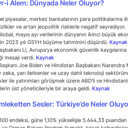
r-i Alem: Dünyada Neler Oluyor?
el piyasalar, merkez bankalarının para politikalarına il
izlikler ve artan jeopolitik risklerle negatif seyrediyor.
lobal, mayıs ayı verilerinin dünyanın ikinci büyük eko
çin 2023 yılı GSYH büyüme tahminini düşürdü.
Kaynak
aşbakanı Li, Avrupa’ya ekonomik güvenlik kaygılarına 
iği mesajı verdi.
Kaynak
aşkanı Joe Biden ve Hindistan Başbakanı Narendra 
 zeka, yarı iletkenler ve uzay dahil teknoloji sektörün
ikler ile yatırımları görüşmek üzere ABD’li ve Hindistanl
lerin üst yöneticileriyle bir araya geldi.
Kaynak
leketten Sesler: Türkiye’de Neler Oluyo
100 endeksi, güne 1,10% yükselişle 5.644,33 puandan 
 ve Orman Bakanı İbrahim Yumaklı, kırsalı kalkındırac