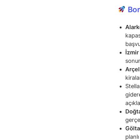
Bor
Alark
kapas
başvu
İzmir
sonun
Arçel
kiral
Stell
gider
açıkla
Doğta
gerçe
Gölt
planl