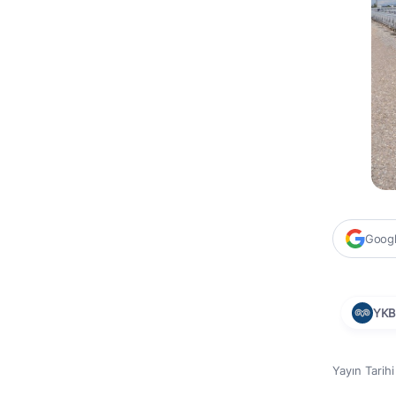
Google
YKB
Yayın Tarih