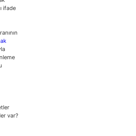
ı ifade
ranının
ak
la
zenleme
u
tler
er var?