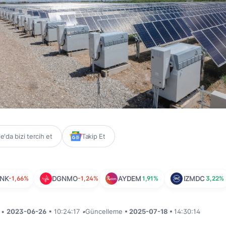
'da bizi tercih et
Takip Et
NK
-1,66%
DGNMO
-1,24%
AYDEM
1,91%
IZMDC
3,22%
i •
2023-06-26
• 10:24:17
•
Güncelleme
• 2025-07-18 •
14:30:14