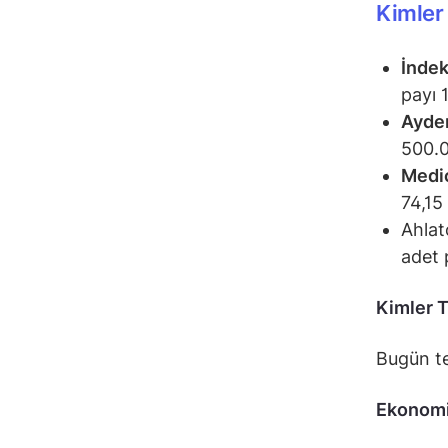
Kimler
İndek
payı 1
Aydem
500.0
Medic
74,15 
Ahlat
adet p
Kimler 
Bugün te
Ekonomi