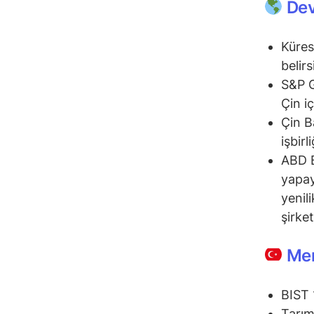
Dev
Küres
belirs
S&P G
Çin i
Çin B
işbirl
ABD B
yapay
yenil
şirket
Mem
BIST 
Tarım