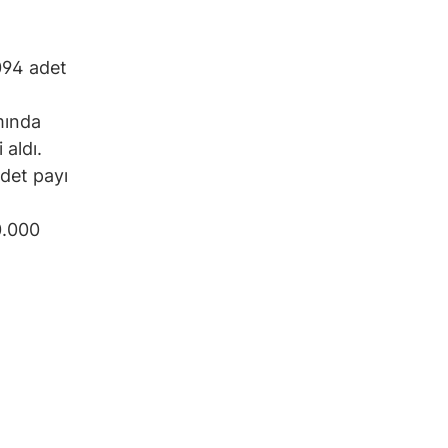
094 adet
mında
 aldı.
det payı
0.000