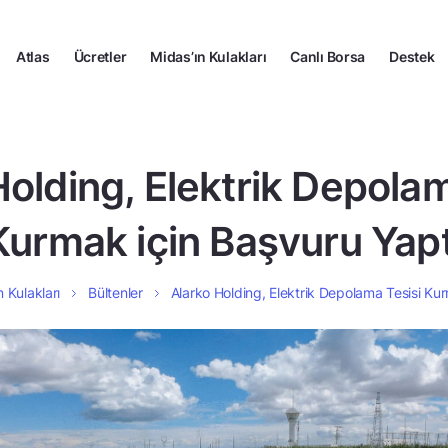
Atlas
Ücretler
Midas’ın Kulakları
Canlı Borsa
Destek
Holding, Elektrik Depolam
Kurmak için Başvuru Yapt
n Kulakları
Bültenler
Alarko Holding, Elektrik Depolama Tesisi Ku