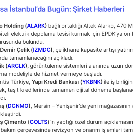
sa İstanbul’da Bugün: Şirket Haberleri
o Holding (
ALARK
)
bağlı ortaklığı Altek Alarko, 470
iteli elektrik depolama tesisi kurmak için EPDK’ya ön 
rusunda bulundu.
 Demir Çelik (
IZMDC
)
, çelikhane kapasite artışı yatırım
da tamamlanacağını açıkladı.
ik (
ARCLK
),
görüntüleme sistemleri alanında uzun dö
ama modeliyle de hizmet vermeye başladı.
antis Türkiye,
Yapı Kredi Bankası (
YKBNK
)
ile iş birliği
ek, taşıt kredilerinde tamamen dijital döneme başlana
dı.
ş (
DGNMO
),
Mersin – Yenişehir’de yeni mağazasının aç
kleştirdi.
aş Çimento
(
GOLTS
)’in yaptığı özel durum açıklaması
ı bakım çerçevesinde revizyon ve onarım işlemleri t