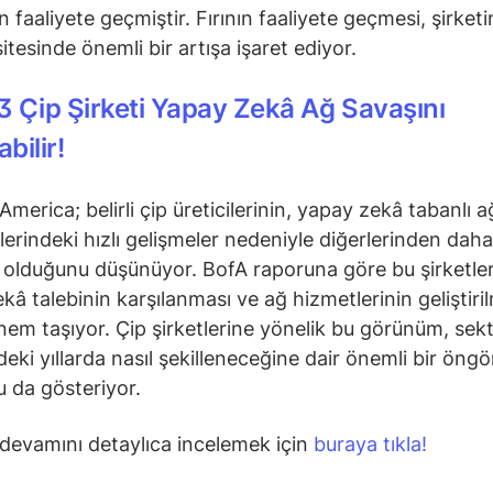
rın faaliyete geçmiştir. Fırının faaliyete geçmesi, şirket
itesinde önemli bir artışa işaret ediyor.
3 Çip Şirketi Yapay Zekâ Ağ Savaşını
bilir!
merica; belirli çip üreticilerinin, yapay zekâ tabanlı a
ilerindeki hızlı gelişmeler nedeniyle diğerlerinden daha
ı olduğunu düşünüyor. BofA raporuna göre bu şirketler
kâ talebinin karşılanması ve ağ hizmetlerinin geliştiril
nem taşıyor. Çip şirketlerine yönelik bu görünüm, sek
ki yıllarda nasıl şekilleneceğine dair önemli bir öngö
 da gösteriyor.
devamını detaylıca incelemek için
buraya tıkla!