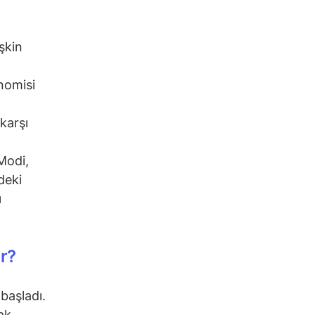
işkin
nomisi
karşı
Modi,
deki
ı
r?
başladı.
ak