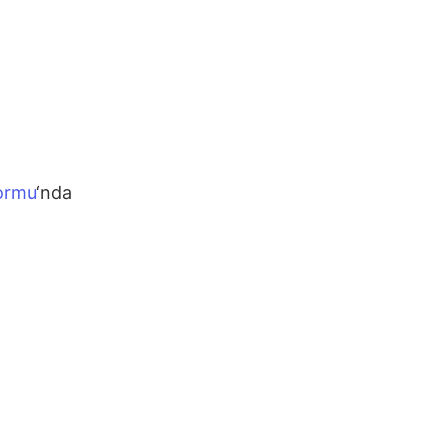
ormu
‘nda