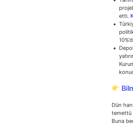
proje
etti.
Türki
polit
10%’d
Depol
yatır
Kurum
konud
Bil
Dün hang
temettü 
Buna ben