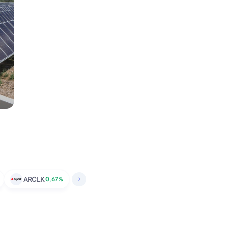
ARCLK
0,67%