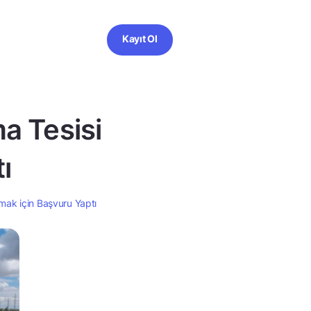
Kayıt Ol
a Tesisi
ı
rmak için Başvuru Yaptı