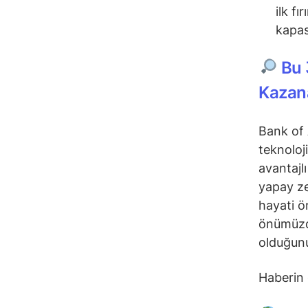
ilk fı
kapas
Bu 
Kazana
Bank of A
teknoloj
avantajl
yapay ze
hayati ö
önümüzde
olduğunu
Haberin 