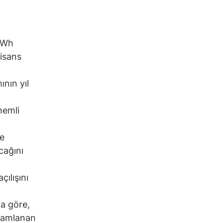
 MWh
lisans
ının yıl
nemli
ne
cağını
ılışını
na göre,
amamlanan