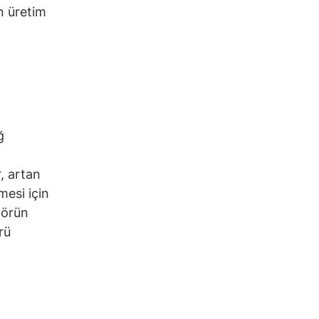
in üretim
ğ
, artan
mesi için
törün
rü