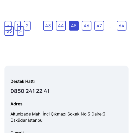
<
1
2
…
43
44
45
46
47
…
64
65
>
Destek Hattı
0850 241 22 41
Adres
Altunizade Mah. İnci Çıkmazı Sokak No:3 Daire:3
Üsküdar İstanbul
E-mail