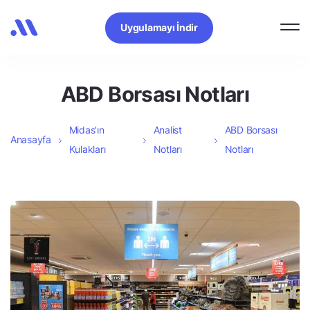
Uygulamayı İndir
ABD Borsası Notları
Midas’ın
Analist
ABD Borsası
Anasayfa
Kulakları
Notları
Notları