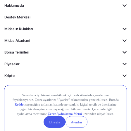
Hakkımızda
Destek Merkezi
Midas'ın Kulakları
Midas Akademi
Borsa Terimleri
Piyasalar
Kripto
Ayrıcalıklar
Kişisel Verilerin
Gizlilik
Yasal
Çerez
Korunması
Politikası
Duyurular
Ayarları